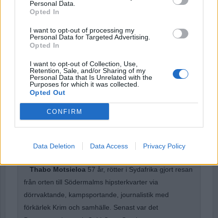
Personal Data.
Opted In
Password
I want to opt-out of processing my
Personal Data for Targeted Advertising.
Opted In
Remember Me
I want to opt-out of Collection, Use,
Retention, Sale, and/or Sharing of my
Personal Data that Is Unrelated with the
Purposes for which it was collected.
Opted Out
CONFIRM
Forgot Password
Stöd Para§rafs bevakning av rättssäkerheten
Data Deletion
Data Access
Privacy Policy
Thabo Motsieloa
57 år, rötter i Sydafrika gjort resan
från orten till Södermalms hipsterkvarter via
dörrvaktande, kampsportande, journalistik med
förkärlek Krim och samhälle. Senast var det