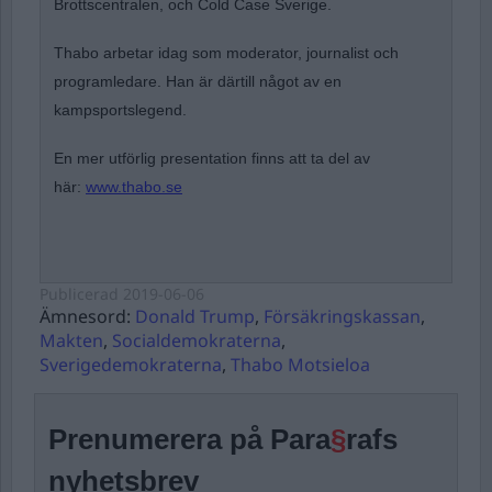
Brottscentralen, och Cold Case Sverige.
Thabo arbetar idag som moderator, journalist och
programledare. Han är därtill något av en
kampsportslegend.
En mer utförlig presentation finns att ta del av
här:
www.thabo.se
Publicerad
2019-06-06
Ämnesord:
Donald Trump
,
Försäkringskassan
,
Makten
,
Socialdemokraterna
,
Sverigedemokraterna
,
Thabo Motsieloa
Prenumerera på Para
§
rafs
nyhetsbrev