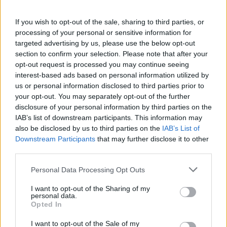
inte så länge sedan men minnet är kort och
dagens socialdemokrater misslyckas allt som
If you wish to opt-out of the sale, sharing to third parties, or
oftast med att bottna i sina förfäders kall.
processing of your personal or sensitive information for
targeted advertising by us, please use the below opt-out
Kampen hade många dimensioner där
section to confirm your selection. Please note that after your
opt-out request is processed you may continue seeing
ekonomin var central men där också en kollektiv
interest-based ads based on personal information utilized by
tanke förhärska...
us or personal information disclosed to third parties prior to
your opt-out. You may separately opt-out of the further
Börja prenumerera för att läsa detta innehåll.
disclosure of your personal information by third parties on the
IAB’s list of downstream participants. This information may
Starta din prenumeration
här
also be disclosed by us to third parties on the
IAB’s List of
Downstream Participants
that may further disclose it to other
Eller logga in på ditt konto nedan:
third parties.
Personal Data Processing Opt Outs
I want to opt-out of the Sharing of my
personal data.
Opted In
Username or E-mail
I want to opt-out of the Sale of my