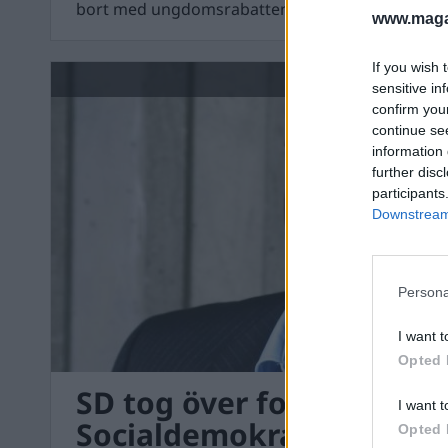
bort med ungdomsrabatten.
www.magas
If you wish 
DEBATT
sensitive in
confirm you
continue se
information 
further disc
participants
Downstream 
Persona
I want t
Opted 
SD tog över folkhemsidén
I want t
Socialdemokratin vilse…
Opted 