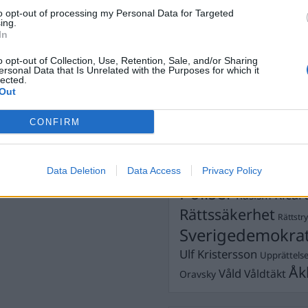
Dick Sun
and präglat av stora
Demokrati
to opt-out of processing my Personal Data for Targeted
ing.
ligen led följderna av att
Dömda
Donald Trump
In
länge sedan men minnet är
Fängelse
Förhör
Grov m
t som oftast med att
o opt-out of Collection, Use, Retention, Sale, and/or Sharing
Jimmie Åkesson
ersonal Data that Is Unrelated with the Purposes for which it
Kokainmå
lected.
Kriminalvården
Out
Kri
Lagar
Michael Pålss
CONFIRM
Misshandel
Moderater
Mordförsök
Nilsson-Lar
Pol
Data Deletion
Data Access
Privacy Policy
Petter Inedahl
Silventoinen
Poliser
Ricar
Rasism
Rättssäkerhet
Rättstr
Sverigedemokra
Ulf Kristersson
Upprättels
Åk
Våld
Våldtäkt
Oravsky