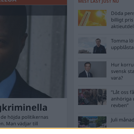
MEST LÄST JUST NU
Döda pens
billigt pri
aktieutde
Tomma löf
uppblåsta 
Hur korru
svensk st
vara?
”Låt oss få
anhöriga u
gkriminella
revben”
 de höjda politikernas
Juli månad
n. Man vädjar till
sans. Skärpta straff och