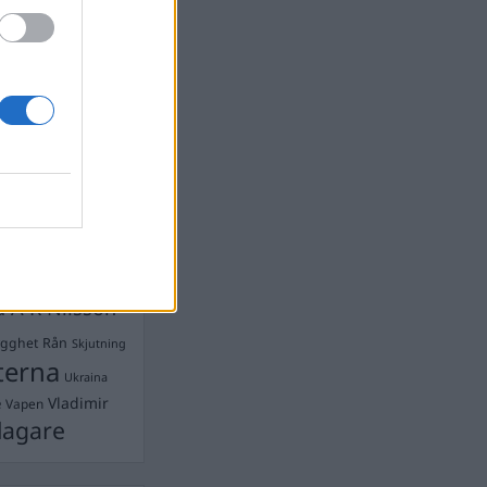
devall
Ebba Busch
isshandel
Israel
let
stdemokraterna
on
Mord
na
ancuent
Nina
isen
d A R Nilsson
ygghet
Rån
Skjutning
terna
Ukraina
Vladimir
e
Vapen
lagare