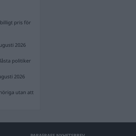
illigt pris för
ugusti 2026
åsta politiker
ugusti 2026
nhöriga utan att
PARA§RAFS NYHETSBREV