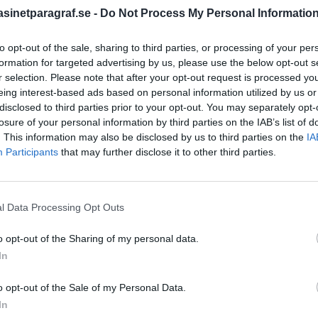
inetparagraf.se -
Do Not Process My Personal Informatio
to opt-out of the sale, sharing to third parties, or processing of your per
STÖD OSS
formation for targeted advertising by us, please use the below opt-out s
Stöd Para§raf – magasine
r selection. Please note that after your opt-out request is processed y
högertrolle
eing interest-based ads based on personal information utilized by us or
disclosed to third parties prior to your opt-out. You may separately opt-
losure of your personal information by third parties on the IAB’s list of
. This information may also be disclosed by us to third parties on the
IA
PRENUMERERA PÅ PARA§R
Participants
that may further disclose it to other third parties.
l Data Processing Opt Outs
ÄMNESORD
o opt-out of the Sharing of my personal data.
A
Anders Cardell
Advokat
In
Magnusson
 – var gick
Brottslig
o opt-out of the Sale of my Personal Data.
Carlsson
Börje R P
In