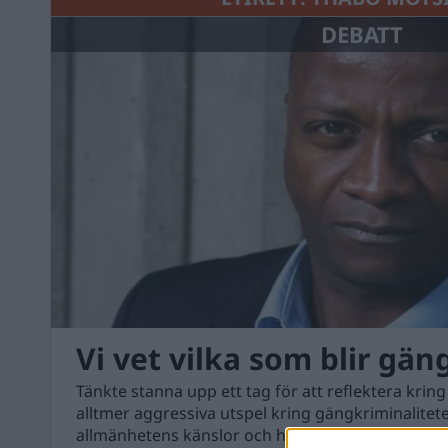
DEBATT
Vi vet vilka som blir gän
Tänkte stanna upp ett tag för att reflektera kring
alltmer aggressiva utspel kring gängkriminalitete
allmänhetens känslor och hoppas koppla bort all 