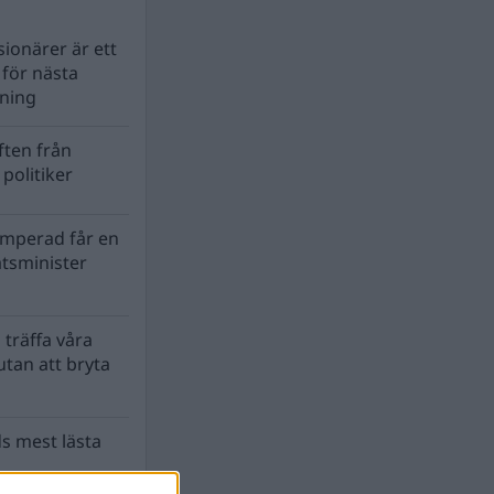
ionärer är ett
s för nästa
lning
ten från
politiker
mperad får en
atsminister
 träffa våra
tan att bryta
s mest lästa