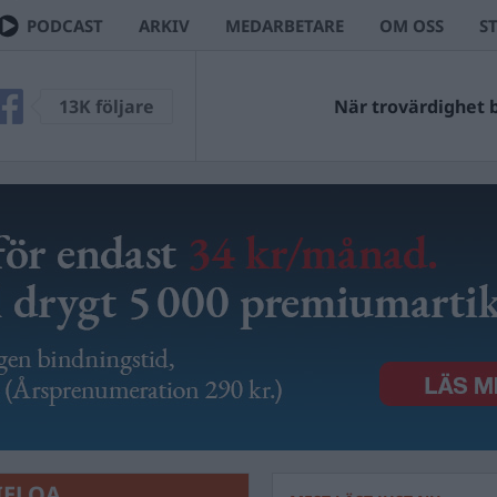
PODCAST
ARKIV
MEDARBETARE
OM OSS
S
13K följare
När trovärdighet bl
IELOA