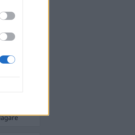
devall
Ebba Busch
isshandel
Israel
let
stdemokraterna
on
Mord
na
ancuent
Nina
isen
d A R Nilsson
ygghet
Rån
Skjutning
terna
Ukraina
Vladimir
e
Vapen
lagare