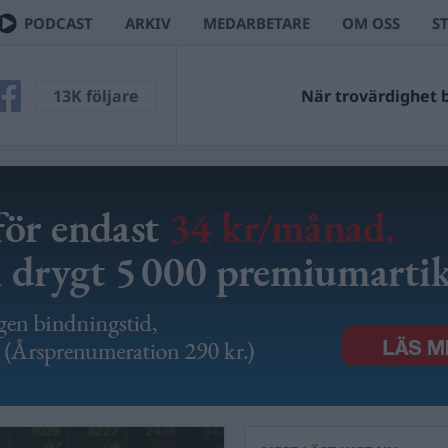
PODCAST
ARKIV
MEDARBETARE
OM OSS
S
13K följare
När trovärdighet bl