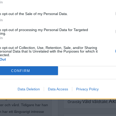
Dick Sun
In
Demokrati
Dömda
Donald Trump
o opt-out of the Sale of my Personal Data.
Fängelse
Förhör
Grov m
In
Jimmie Åkesson
Kokainmå
to opt-out of processing my Personal Data for Targeted
Kriminalvården
Kri
ing.
In
Lagar
Michael Pålss
o opt-out of Collection, Use, Retention, Sale, and/or Sharing
Misshandel
Moderater
ersonal Data that Is Unrelated with the Purposes for which it
lected.
Mordförsök
Nilsson-Lar
Out
Pol
Petter Inedahl
Silventoinen
Poliser
Ricar
CONFIRM
Rasism
tremismen
Rättssäkerhet
Rättstr
Sverigedemokra
Data Deletion
Data Access
Privacy Policy
Ulf Kristersson
Upprättels
onligt ombud, där han stöttar
Åk
Våld
Våldtäkt
Oravsky
r och vård. Tidigare har han
har ett långvarigt intresse