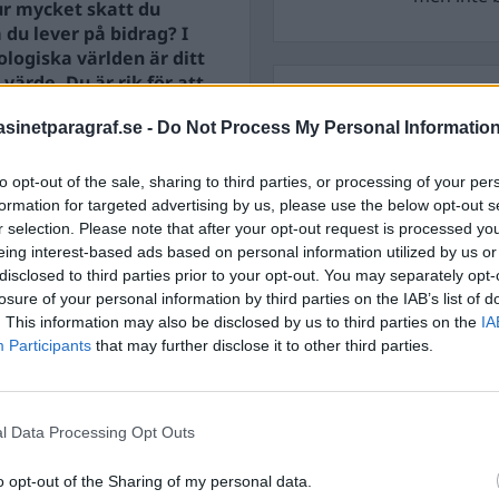
r mycket skatt du
du lever på bidrag? I
logiska världen är ditt
värde. Du är rik för att
STÖD OSS
v Gud. Är du fattig, är du
inetparagraf.se -
Do Not Process My Personal Informatio
Stöd Para§rafs bevakning av
kostar. Man ser världen i
to opt-out of the sale, sharing to third parties, or processing of your per
formation for targeted advertising by us, please use the below opt-out s
PRENUMERERA PÅ PARA§R
r selection. Please note that after your opt-out request is processed y
eing interest-based ads based on personal information utilized by us or
disclosed to third parties prior to your opt-out. You may separately opt-
losure of your personal information by third parties on the IAB’s list of
. This information may also be disclosed by us to third parties on the
IA
Participants
that may further disclose it to other third parties.
ÄMNESORD
A
Anders Cardell
Advokat
Magnusson
l Data Processing Opt Outs
Brottslig
Carlsson
Börje R P
o opt-out of the Sharing of my personal data.