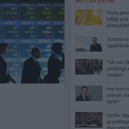
MEST LÄST JUST NU
Döda pens
billigt pri
aktieutde
Tomma löf
uppblåsta 
”Låt oss få
anhöriga u
revben”
Hur korru
t
svensk st
vara?
Varför sk
grundlag
men inte 