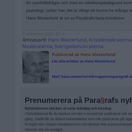
för samhällsfrågor och med en utbildningsbakgrund inom
psykologi, tycker han det är viktigt att kunna ha många ol
Hans Westerlund är en av Para§rafs fasta krönikörer.
Publicerad
2021-05-11
Ämnesord:
Hans Westerlund
,
Kristdemokraterna
Moderaterna
,
Sverigedemokraterna
Publicerad av Hans Westerlund
Läs alla artiklar av Hans Westerlund
Mail:
hans.westerlund@magasinetparagraf.s
Prenumerera på Para
§
rafs ny
Nyhetsbrevet skickas ut varje måndag och torsdag.
I Nyhetsbrevet får du besked om det vi senast har publicerat och e
gång. Därtill får du ibland extramaterial som inte publiceras på sajt
Vi ingår inte i någon mediekoncern och lämnar inte ut prenumerantli
hamnar inte på avvägar.