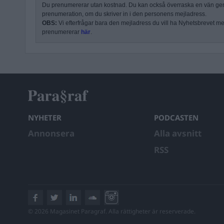
Du prenumererar utan kostnad. Du kan också överraska en vän ge
prenumeration, om du skriver in i den personens mejladress.
OBS:
Vi efterfrågar bara den mejladress du vill ha Nyhetsbrevet mejl
prenumererar
här
.
NYHETER
PODCASTEN
Annonsera
Alla avsnitt
RSS
© 2026 Magasinet Paragraf. Alla rättigheter är reserverade.