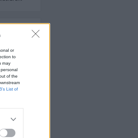
n
 rättssäkerheten
sonal or
ection to
AFS NYHETSBREV
ou may
 personal
out of the
 downstream
B’s List of
ndreas
Börje
het
 Carlsson