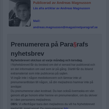
Publicerad av Andreas Magnusson
Läs alla artiklar av Andreas Magnusson
Mail:
andreas.magnusson@magasinetparagraf.se
Prenumerera på Para
§
rafs
nyhetsbrev
Nyhetsbrevet skickas ut varje måndag och torsdag.
I Nyhetsbrevet får du besked om det vi senast har publicerat och
en del information om vad som är på gång. Därtill får du ibland
extramaterial som inte publiceras på sajten.
Vi ingår inte i någon mediekoncern och lämnar inte ut
prenumerantlistan till någon, så din mejladress hamnar inte på
avvägar.
Du prenumererar utan kostnad. Du kan också överraska en vän
genom att ge honom eller henne en prenumeration, om du skriver
in i den personens mejladress.
OBS:
Vi efterfrågar bara den mejladress du vill ha Nyhetsbrevet
mejlat till, inget annat. Du prenumererar
här
.