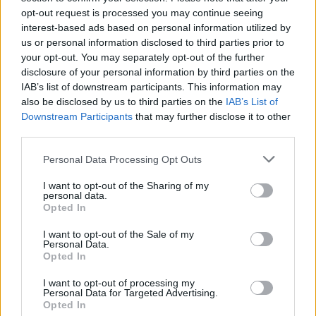
Börja prenumerera för att läsa detta innehåll.
opt-out request is processed you may continue seeing
interest-based ads based on personal information utilized by
Starta din prenumeration
här
us or personal information disclosed to third parties prior to
your opt-out. You may separately opt-out of the further
Eller logga in på ditt konto nedan:
disclosure of your personal information by third parties on the
IAB’s list of downstream participants. This information may
also be disclosed by us to third parties on the
IAB’s List of
Downstream Participants
that may further disclose it to other
third parties.
Username or E-mail
Personal Data Processing Opt Outs
I want to opt-out of the Sharing of my
personal data.
Opted In
Password
I want to opt-out of the Sale of my
Personal Data.
Opted In
Remember Me
I want to opt-out of processing my
Personal Data for Targeted Advertising.
Opted In