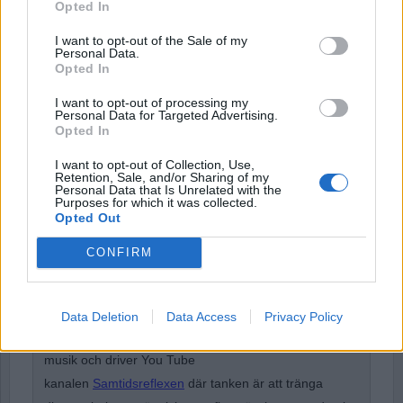
Opted In
I want to opt-out of the Sale of my
Password
Personal Data.
Opted In
I want to opt-out of processing my
Remember Me
Personal Data for Targeted Advertising.
Opted In
I want to opt-out of Collection, Use,
Retention, Sale, and/or Sharing of my
Personal Data that Is Unrelated with the
Purposes for which it was collected.
Forgot Password
Opted Out
Stöd Para§rafs bevakning av högerextremismen
CONFIRM
Andreas Magnusson
är gymnasielärare i svenska,
Data Deletion
Data Access
Privacy Policy
religionskunskap och etik. Han sysslar också med
musik och driver You Tube
kanalen
Samtidsreflexen
där tanken är att tränga