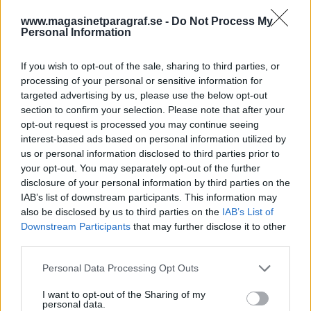
nyssliberalernas partiledare Nyamko Sabuni i
www.magasinetparagraf.se -
Do Not Process My
sitt vårtal på partiets riksmöte gjort ett utspel
Personal Information
om min arbetsplats.
If you wish to opt-out of the sale, sharing to third parties, or
Precis innan rättningspausen hade jag bedömt
processing of your personal or sensitive information for
ett inspelat tal från en tjej med somalisk
targeted advertising by us, please use the below opt-out
bakgrund. Ik...
section to confirm your selection. Please note that after your
opt-out request is processed you may continue seeing
interest-based ads based on personal information utilized by
Börja prenumerera för att läsa detta innehåll.
us or personal information disclosed to third parties prior to
your opt-out. You may separately opt-out of the further
Starta din prenumeration
här
disclosure of your personal information by third parties on the
IAB’s list of downstream participants. This information may
Eller logga in på ditt konto nedan:
also be disclosed by us to third parties on the
IAB’s List of
Downstream Participants
that may further disclose it to other
third parties.
Personal Data Processing Opt Outs
Username or E-mail
I want to opt-out of the Sharing of my
personal data.