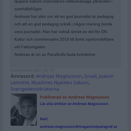
djupare bakom människors reflexmässiga yttranden i
samhällsfrågor.
Andreas har idén om att en god journalist är pedagog
och att en god pedagog också i någon mening borde
vara journalist. Han har också skrivit en del för DN
Kultur och nominerades 2019 till årets opinionsbildare
vid Faktumgalan.
Andreas är en av Para§rafs fasta krönikörer.
Publicerad
2021-05-27
Ämnesord:
Andreas Magnusson
,
Israel
,
Joakim
Lamotte
,
Muslimer
,
Nyamko Sabuni
,
Sverigedemokraterna
Publicerad av Andreas Magnusson
Läs alla artiklar av Andreas Magnusson
Mail:
andreas.magnusson@magasinetparagraf.se