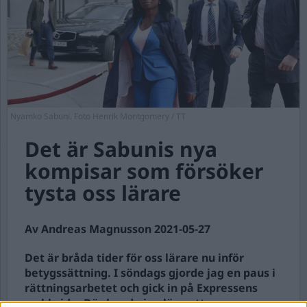
Nyamko Sabuni. Foto Henrik Montgomery / TT
Det är Sabunis nya
kompisar som försöker
tysta oss lärare
Av Andreas Magnusson 2021-05-27
Det är bråda tider för oss lärare nu inför
betygssättning. I söndags gjorde jag en paus i
rättningsarbetet och gick in på Expressens
webbsida. Där kunde jag läsa att