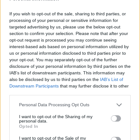
blåbrun.
If you wish to opt-out of the sale, sharing to third parties, or
Enligt statliga språkrådets nyordslista från 2014
processing of your personal or sensitive information for
är begreppet blåbrun en benämning på ett
targeted advertising by us, please use the below opt-out
samarbete...
section to confirm your selection. Please note that after your
opt-out request is processed you may continue seeing
Börja prenumerera för att läsa detta innehåll.
interest-based ads based on personal information utilized by
us or personal information disclosed to third parties prior to
Starta din prenumeration
här
your opt-out. You may separately opt-out of the further
disclosure of your personal information by third parties on the
IAB’s list of downstream participants. This information may
Eller logga in på ditt konto nedan:
also be disclosed by us to third parties on the
IAB’s List of
Downstream Participants
that may further disclose it to other
third parties.
Personal Data Processing Opt Outs
Username or E-mail
I want to opt-out of the Sharing of my
personal data.
Opted In
Password
I want to opt-out of the Sale of my