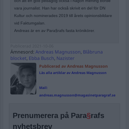
och att en god pedagog också i någon mening borde
vara journalist. Han har också skrivit en del för DN
Kultur och nominerades 2019 till årets opinionsbildare
vid Faktumgalan.
Andreas är en av Para§rafs fasta krönikörer.
Publicerad
2021-10-06
Ämnesord:
Andreas Magnusson
,
Blåbruna
blocket
,
Ebba Busch
,
Nazister
Publicerad av Andreas Magnusson
Läs alla artiklar av Andreas Magnusson
Mail:
andreas.magnusson@magasinetparagraf.se
Prenumerera på Para
§
rafs
nyhetsbrev