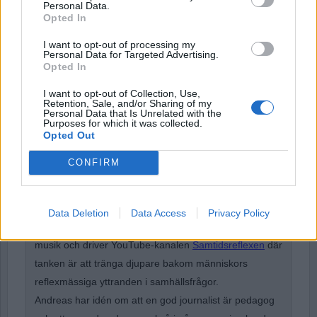
Personal Data.
Opted In
I want to opt-out of processing my
Remember Me
Personal Data for Targeted Advertising.
Opted In
I want to opt-out of Collection, Use,
Retention, Sale, and/or Sharing of my
Personal Data that Is Unrelated with the
Purposes for which it was collected.
Forgot Password
Opted Out
Stöd Para§rafs bevakning av rättssäkerheten
CONFIRM
Andreas Magnusson
är gymnasielärare i svenska,
Data Deletion
Data Access
Privacy Policy
religionskunskap och etik. Han sysslar också med
musik och driver YouTube-kanalen
Samtidsreflexen
där
tanken är att tränga djupare bakom människors
reflexmässiga yttranden i samhällsfrågor.
Andreas har idén om att en god journalist är pedagog