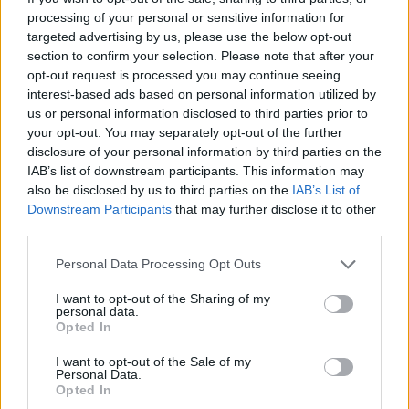
processing of your personal or sensitive information for
Visst, tusen ord kan säga väldigt mycket – ofta
targeted advertising by us, please use the below opt-out
mer än vissa intetsägande bilder. Men då och då
section to confirm your selection. Please note that after your
kan en bild, eller som i det här fallet två bilder,
opt-out request is processed you may continue seeing
säga så oerhört mycket mer. Scrolla ner en bit i
interest-based ads based on personal information utilized by
texten så finns de där. Bildcollaget och
us or personal information disclosed to third parties prior to
vidhängande texter, har vi fått tillsänt oss från en
your opt-out. You may separately opt-out of the further
av Para§rafs läsare.
disclosure of your personal information by third parties on the
IAB’s list of downstream participants. This information may
also be disclosed by us to third parties on the
IAB’s List of
Downstream Participants
that may further disclose it to other
third parties.
Personal Data Processing Opt Outs
I want to opt-out of the Sharing of my
personal data.
Opted In
I want to opt-out of the Sale of my
Personal Data.
Opted In