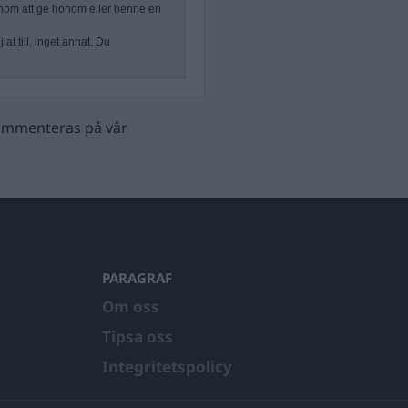
nom att ge honom eller henne en
at till, inget annat. Du
 kommenteras på vår
PARAGRAF
Om oss
Tipsa oss
Integritetspolicy