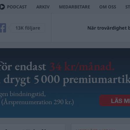
PODCAST
ARKIV
MEDARBETARE
OM OSS
S
13K följare
När trovärdighet bl