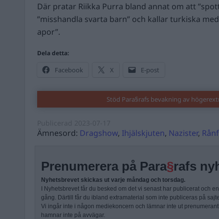
Där pratar Riikka Purra bland annat om att ”spott
”misshandla svarta barn” och kallar turkiska med
apor”.
Dela detta:
Facebook
X
E-post
Stöd Para§rafs bevakning av högerex
Publicerad
2023-07-17
Ämnesord:
Dragshow
,
Ihjälskjuten
,
Nazister
,
Rån
Prenumerera på Para
§
rafs ny
Nyhetsbrevet skickas ut varje måndag och torsdag.
I Nyhetsbrevet får du besked om det vi senast har publicerat och e
gång. Därtill får du ibland extramaterial som inte publiceras på sajt
Vi ingår inte i någon mediekoncern och lämnar inte ut prenumerantli
hamnar inte på avvägar.