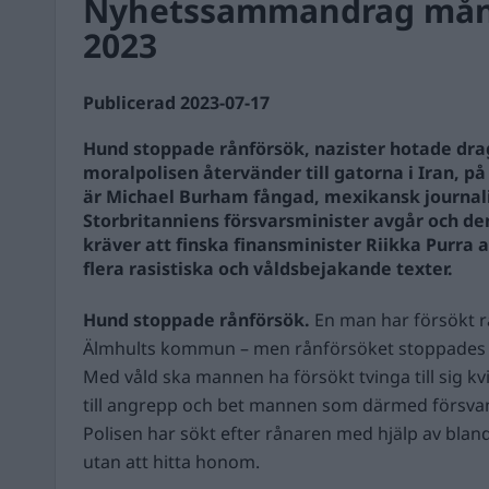
Nyhetssammandrag månd
2023
Publicerad 2023-07-17
Hund stoppade rånförsök, nazister hotade dr
moralpolisen återvänder till gatorna i Iran, p
är Michael Burham fångad, mexikansk journalis
Storbritanniens försvarsminister avgår och de
kräver att finska finansminister Riikka Purra a
flera rasistiska och våldsbejakande texter.
Hund stoppade rånförsök.
En man har försökt rå
Älmhults kommun – men rånförsöket stoppades 
Med våld ska mannen ha försökt tvinga till sig k
till angrepp och bet mannen som därmed försvan
Polisen har sökt efter rånaren med hjälp av blan
utan att hitta honom.