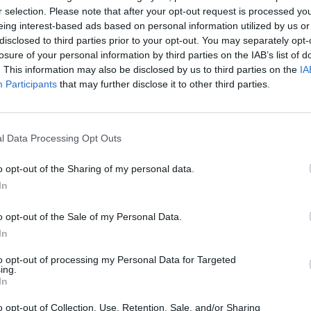
Dick Sun
r selection. Please note that after your opt-out request is processed y
Demokrati
 fångad.
Den 34-årige
eing interest-based ads based on personal information utilized by us or
Dömda
s under natten till
Donald Trump
disclosed to third parties prior to your opt-out. You may separately opt-
Fängelse
rapporterar CNN.
Förhör
losure of your personal information by third parties on the IAB’s list of
Grov m
t och ”relaterade
. This information may also be disclosed by us to third parties on the
Jimmie Åkesson
IA
Kokainmå
Participants
that may further disclose it to other third parties.
våldtäkt.
Kriminalvården
Kri
som ”farlig” rymde från
Lagar
Michael Pålss
pp sig på träningsredskap
Misshandel
Moderater
l Data Processing Opt Outs
it inblandade i en
Mordförsök
Nilsson-Lar
o opt-out of the Sharing of my personal data.
Pol
Petter Inedahl
Silventoinen
In
en för lokaltidningen Lo
Poliser
Ricar
Rasism
kvällen, svensk tid, i
Rättssäkerhet
o opt-out of the Sale of my Personal Data.
Rättstr
Sverigedemokra
In
örsök mot honom mellan
Ulf Kristersson
Upprättels
to opt-out of processing my Personal Data for Targeted
ournalisten Luis Martin
ing.
Åk
Våld
Våldtäkt
Oravsky
In
e land för journalister.
o opt-out of Collection, Use, Retention, Sale, and/or Sharing