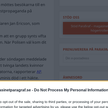
 möttes besökarna till en
istpropaganda på
STÖD OSS
laren Jan Ericson, som
Stöd Para§raf – magasine
högertrolle
om att en grupp synts vifta
n. När Polisen väl kom dit
PRENUMERERA PÅ PARA§R
der söndagen meddelade
t tvinga landets kvinnor
gatorna, rapporterar
AP
.
ÄMNESORD
inis död i ett häkte.
olisen hade till stor del
A
Anders Cardell
Advokat
testerna.
inetparagraf.se -
Do Not Process My Personal Informatio
Magnusson
Brottslig
strationerna. 500
Carlsson
Börje R P
to opt-out of the sale, sharing to third parties, or processing of your per
de fängslats.
formation for targeted advertising by us, please use the below opt-out s