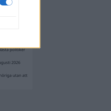
illigt pris för
ugusti 2026
åsta politiker
ugusti 2026
nhöriga utan att