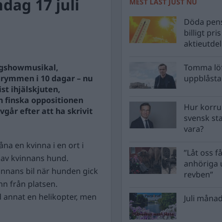
ag 17 juli
MEST LÄST JUST NU
Döda pens
billigt pri
aktieutde
agshowmusikal,
Tomma löf
å rymmen i 10 dagar – nu
uppblåsta 
t ihjälskjuten,
n finska oppositionen
Hur korru
vgår efter att ha skrivit
svensk st
vara?
na en kvinna i en ort i
”Låt oss få
av kvinnans hund.
anhöriga u
vinnans bil när hunden gick
revben”
n från platsen.
d annat en helikopter, men
Juli månad