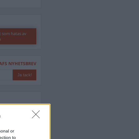
t som hatas av
n
AFS NYHETSBREV
ndreas
n
Börje
het
 Carlsson
sonal or
ection to