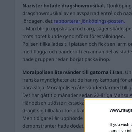
Nazister hotade dragshowmusikal.
I Jönköping
dragshowmusikal av en avspärrad entré och naz
lördagen, det
rapporterar Jönköpings-posten.
– Man blir ju uppskakad och arg, säger skådespe
trots hotet kunde genomföra föreställningen.
Polisen tillkallades till platsen och fick sen larm 
med flagga och banderoll i en annan del av stade
hade gruppen redan börjat packa ihop.
Moralpolisen återvänder till gatorna i Iran.
Un
iranska myndigheter att de har ny kampanj för at
bära slöja. Moralpolisen återvänder därmed till 
Det har gått tio månader sedan 22-åriga Mahsa Am
Händelsen utlöste rikstäckande
protester
. Moralp
dragit sig tillbaka i försök att begränsa masspro
www.magas
Men tidigare i år upphörde en stor del av demon
If you wish 
demonstranter hade dödats och nästan 20 000 ha
sensitive in