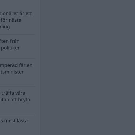
ionärer är ett
s för nästa
lning
ten från
politiker
mperad får en
atsminister
 träffa våra
tan att bryta
s mest lästa