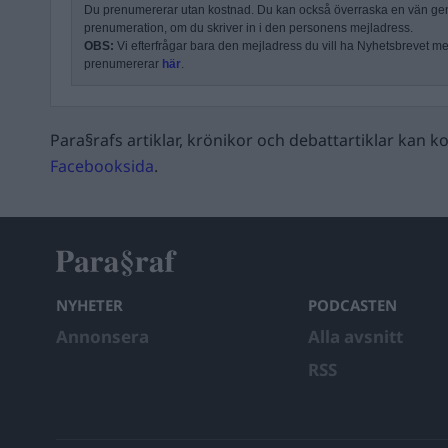
Du prenumererar utan kostnad. Du kan också överraska en vän ge
prenumeration, om du skriver in i den personens mejladress.
OBS:
Vi efterfrågar bara den mejladress du vill ha Nyhetsbrevet mejl
prenumererar
här
.
Para§rafs artiklar, krönikor och debattartiklar kan
Facebooksida
.
NYHETER
PODCASTEN
Annonsera
Alla avsnitt
RSS