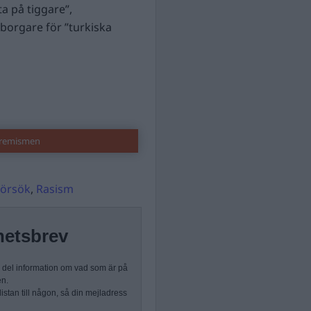
a på tiggare”,
borgare för ”turkiska
tremismen
försök
,
Rasism
hetsbrev
n del information om vad som är på
en.
stan till någon, så din mejladress