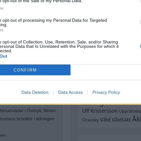
o opt-out of the Sale of my Personal Data.
Dömda
In
Donald Trump
Fängelse
Förhör
Grov m
to opt-out of processing my Personal Data for Targeted
ing.
Jimmie Åkesson
Kokainmå
In
Kriminalvården
Kri
o opt-out of Collection, Use, Retention, Sale, and/or Sharing
Lagar
Michael Pålss
ersonal Data that Is Unrelated with the Purposes for which it
lected.
Misshandel
Out
Moderater
Mordförsök
Nilsson-Lar
CONFIRM
Pol
Petter Inedahl
Silventoinen
högertrollen
Poliser
Ricar
Rasism
Rättssäkerhet
Data Deletion
Data Access
Privacy Policy
Rättstr
Sverigedemokra
en brukar jorden. Tidigare
Ulf Kristersson
lmanväder i Östnytt, filmen
Upprättels
Åk
Våld
Våldtäkt
numera krönikör i tidningen
Oravsky
gen.