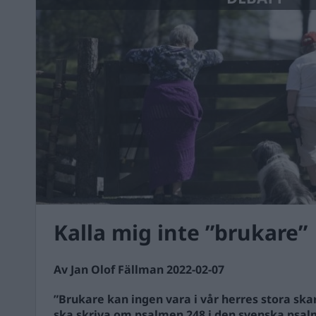
Kalla mig inte ”brukare”
Av Jan Olof Fällman 2022-02-07
”Brukare kan ingen vara i vår herres stora skar
ska skriva om psalmen 248 i den svenska psal