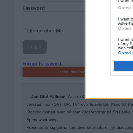
I want t
Password
Opted 
I want 
Advertis
Opted 
Remember Me
I want t
of my P
was col
Opted 
Forgot Password
Stöd Para§raf – magasinet som hatas av 
Jan Olof Fällman
. Är en 78-årig murvel som på fritid
verksam inom SVT, UR, TV4 och Televerket. Känd för Poh
Stockholmsnatt även så som krigsreporter på Sri Lanka, 
Speedwayracing.
Presenterar sig gärna som diversearbetare i mediasvän