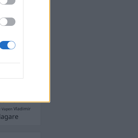
Ebba Busch
isshandel
Israel
let
stdemokraterna
on
Mord
na
ancuent
Nina
isen
d A R Nilsson
ygghet
Rån
Skjutning
terna
Ukraina
Vladimir
e
Vapen
lagare