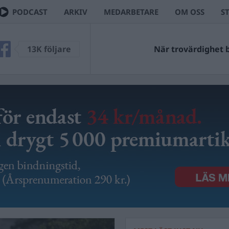
PODCAST
ARKIV
MEDARBETARE
OM OSS
S
13K följare
När trovärdighet bl