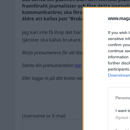
framförallt journalister och före detta journalis
kommunikatörer, ska förstå att det kan känna
äldre att kallas just “Brukare”.
www.magas
Jag kan inte få ihop det här att de som är äldre o
If you wish 
sensitive in
tjänster ska kallas brukare....
confirm you
continue se
Börja prenumerera för att läsa detta innehåll.
information 
further disc
Starta din prenumeration
här
participants
Downstream 
Eller logga in på ditt konto nedan:
Persona
I want t
Username or E-mail
Opted 