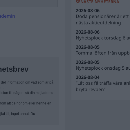
SENASTE NYHETERNA
2026-08-06
ndemin
Döda pensionärer är ett b
nästa aktieutdelning
2026-08-06
Nyhetsplock torsdag 6 a
2026-08-05
Tomma löften från uppbl
2026-08-05
Nyhetsplock onsdag 5 a
hetsbrev
2026-08-04
”Låt oss få träffa våra a
n del information om vad som är på
en.
bryta revben”
stan till någon, så din mejladress
nom att ge honom eller henne en
at till, inget annat. Du