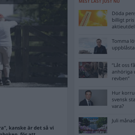
MEST LÄST JUST NU
Döda pens
billigt pri
aktieutde
Tomma löf
uppblåsta 
”Låt oss få
anhöriga u
revben”
Hur korru
svensk st
vara?
Juli månad
a”, kanske är det så vi
mboken, för att