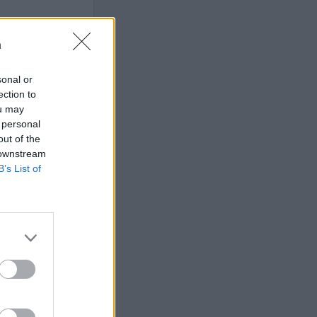
n
 högerextremismen
sonal or
ection to
ou may
 personal
AFS NYHETSBREV
out of the
 downstream
B’s List of
ndreas
Börje
het
 Carlsson
devall