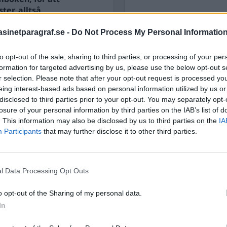
ter, alltså
s lite förnedrande som
inetparagraf.se -
Do Not Process My Personal Informatio
STÖD OSS
Stöd Para§rafs bevakning av
ch nyttjar samhällets
to opt-out of the sale, sharing to third parties, or processing of your per
formation for targeted advertising by us, please use the below opt-out s
r selection. Please note that after your opt-out request is processed y
eing interest-based ads based on personal information utilized by us or
PRENUMERERA PÅ PARA§R
disclosed to third parties prior to your opt-out. You may separately opt-
losure of your personal information by third parties on the IAB’s list of
. This information may also be disclosed by us to third parties on the
IA
Participants
that may further disclose it to other third parties.
ÄMNESORD
A
l Data Processing Opt Outs
Anders Cardell
Advokat
Magnusson
Brottslig
o opt-out of the Sharing of my personal data.
Carlsson
Börje R P
In
Dick Sun
Demokrati