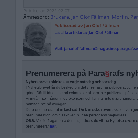
Publicerad
2022-02-07
Ämnesord:
Brukare
,
Jan Olof Fällman
,
Morfin
,
Pa
Publicerad av Jan Olof Fällman
Läs alla artiklar av Jan Olof Fällman
Mail:
jan.olof.fallman@magasinetparagraf.se
Prenumerera på Para
§
rafs ny
Nyhetsbrevet skickas ut varje måndag och torsdag.
I Nyhetsbrevet får du besked om det vi senast har publicerat och e
gång. Därtill får du ibland extramaterial som inte publiceras på sajt
Vi ingår inte i någon mediekoncern och lämnar inte ut prenumerantli
hamnar inte på avvägar.
Du prenumererar utan kostnad. Du kan också överraska en vän ge
prenumeration, om du skriver in i den personens mejladress.
OBS:
Vi efterfrågar bara den mejladress du vill ha Nyhetsbrevet mejl
prenumererar
här
.