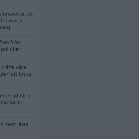
ionärer är ett
s för nästa
lning
ten från
politiker
 träffa våra
tan att bryta
mperad får en
atsminister
s mest lästa