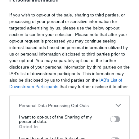
blåbruna blocket ska prioritera så är det
föräldrars möjligheter att vara mer med sina
If you wish to opt-out of the sale, sharing to third parties, or
barn som ska nedprioriteras istället för höjda
processing of your personal or sensitive information for
skatter på städhjälp och köksrenoveringar.
targeted advertising by us, please use the below opt-out
section to confirm your selection. Please note that after your
Alliansen (kommer någon ihåg den?) hade
opt-out request is processed you may continue seeing
interest-based ads based on personal information utilized by
strategi som kallades för att triangulera. Det gick
us or personal information disclosed to third parties prior to
ut på at...
your opt-out. You may separately opt-out of the further
disclosure of your personal information by third parties on the
Börja prenumerera för att läsa detta innehåll.
IAB’s list of downstream participants. This information may
also be disclosed by us to third parties on the
IAB’s List of
Starta din prenumeration
här
Downstream Participants
that may further disclose it to other
third parties.
Eller logga in på ditt konto nedan:
Personal Data Processing Opt Outs
I want to opt-out of the Sharing of my
personal data.
Opted In
Username or E-mail
I want to opt-out of the Sale of my