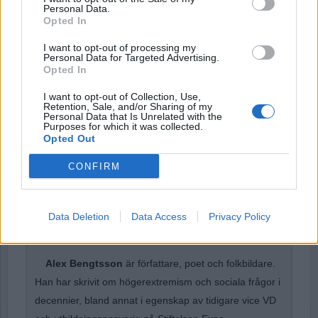
Personal Data.
Opted In
I want to opt-out of processing my
Password
Personal Data for Targeted Advertising.
Opted In
I want to opt-out of Collection, Use,
Remember Me
Retention, Sale, and/or Sharing of my
Personal Data that Is Unrelated with the
Purposes for which it was collected.
Opted Out
CONFIRM
Forgot Password
Stöd Para§raf – magasinet som hatas av högertrollen
Data Deletion
Data Access
Privacy Policy
Alex Bengtsson
är författare, poet och folkbildare.
Han har skrivit om högerextremism och sociala frågor i
decennier, bland annat i egenskap av tidigare vice VD