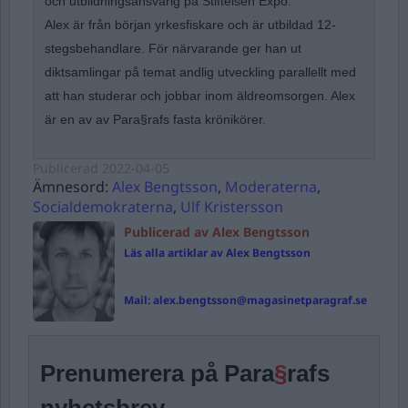
och utbildningsansvarig på Stiftelsen Expo.
Alex är från början yrkesfiskare och är utbildad 12-
stegsbehandlare. För närvarande ger han ut
diktsamlingar på temat andlig utveckling parallellt med
att han studerar och jobbar inom äldreomsorgen. Alex
är en av av Para§rafs fasta krönikörer.
Publicerad
2022-04-05
Ämnesord:
Alex Bengtsson
,
Moderaterna
,
Socialdemokraterna
,
Ulf Kristersson
Publicerad av Alex Bengtsson
Läs alla artiklar av Alex Bengtsson
Mail:
alex.bengtsson@magasinetparagraf.se
Prenumerera på Para
§
rafs
nyhetsbrev