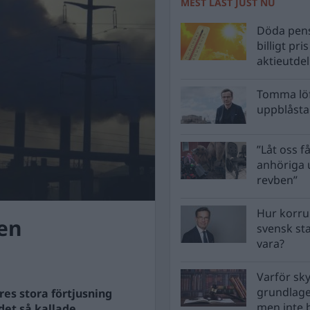
MEST LÄST JUST NU
Döda pens
billigt pri
aktieutde
Tomma löf
uppblåsta 
”Låt oss få
anhöriga u
revben”
Hur korru
sen
svensk st
vara?
Varför sk
grundlag
res stora förtjusning
men inte 
det så kallade