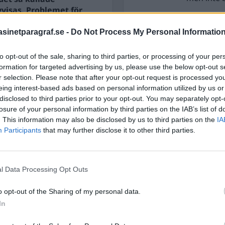
vvisas. Problemet för
 öppnar upp för andra
inetparagraf.se -
Do Not Process My Personal Informatio
STÖD OSS
i en så kallad grupptalan,
to opt-out of the sale, sharing to third parties, or processing of your per
Stöd Para§raf – magasine
formation for targeted advertising by us, please use the below opt-out s
högertrolle
r selection. Please note that after your opt-out request is processed y
eing interest-based ads based on personal information utilized by us or
disclosed to third parties prior to your opt-out. You may separately opt-
PRENUMERERA PÅ PARA§R
losure of your personal information by third parties on the IAB’s list of
. This information may also be disclosed by us to third parties on the
IA
Participants
that may further disclose it to other third parties.
ÄMNESORD
l Data Processing Opt Outs
A
Anders Cardell
Advokat
o opt-out of the Sharing of my personal data.
Magnusson
In
Brottslig
Carlsson
Börje R P