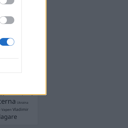
devall
Ebba Busch
isshandel
Israel
let
stdemokraterna
on
Mord
na
ancuent
Nina
isen
d A R Nilsson
ygghet
Rån
Skjutning
terna
Ukraina
Vladimir
e
Vapen
lagare