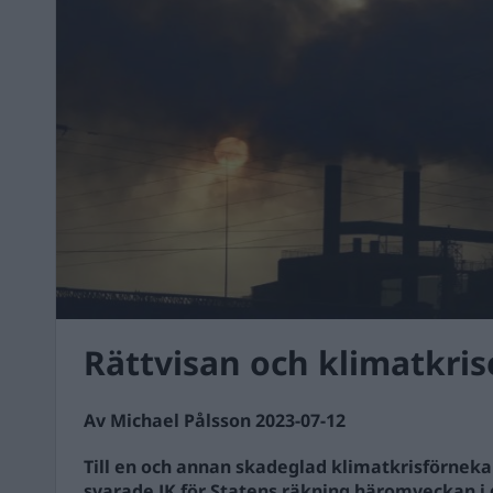
Rättvisan och klimatkri
Av Michael Pålsson 2023-07-12
Till en och annan skadeglad klimatkrisförneka
svarade JK för Statens räkning häromveckan i 