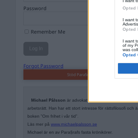
I want t
Password
Opted 
I want 
Advertis
Opted 
Remember Me
I want t
of my P
was col
Opted 
Forgot Password
Stöd Para§rafs bevakning av högerex
Michael Pålsson
är advokat på Juhlin & Partners, med
arbetsrätt. Han har ett stort intresse för rättsfilosofi och ä
boken ”Om frihet i vår tid”.
Läs mer på
www.michaelpalsson.se
Michael är en av Para§rafs fasta krönikörer.