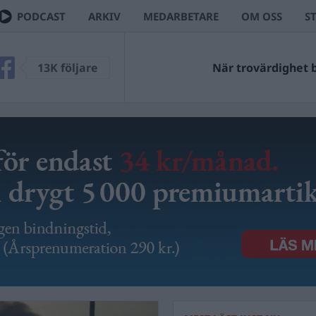
PODCAST
ARKIV
MEDARBETARE
OM OSS
S
13K följare
När trovärdighet bl