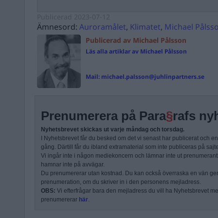
Publicerad
2023-07-12
Ämnesord:
Auroramålet
,
Klimatet
,
Michael Pålss
Publicerad av Michael Pålsson
Läs alla artiklar av Michael Pålsson
Mail:
michael.palsson@juhlinpartners.se
Prenumerera på Para
§
rafs ny
Nyhetsbrevet skickas ut varje måndag och torsdag.
I Nyhetsbrevet får du besked om det vi senast har publicerat och e
gång. Därtill får du ibland extramaterial som inte publiceras på sajt
Vi ingår inte i någon mediekoncern och lämnar inte ut prenumerantli
hamnar inte på avvägar.
Du prenumererar utan kostnad. Du kan också överraska en vän ge
prenumeration, om du skriver in i den personens mejladress.
OBS:
Vi efterfrågar bara den mejladress du vill ha Nyhetsbrevet mejl
prenumererar
här
.