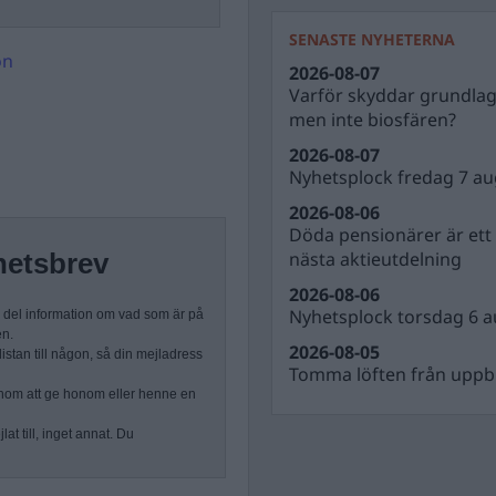
SENASTE NYHETERNA
on
2026-08-07
Varför skyddar grundla
men inte biosfären?
2026-08-07
Nyhetsplock fredag 7 au
2026-08-06
Döda pensionärer är ett b
nästa aktieutdelning
hetsbrev
2026-08-06
Nyhetsplock torsdag 6 a
n del information om vad som är på
en.
2026-08-05
stan till någon, så din mejladress
Tomma löften från uppbl
nom att ge honom eller henne en
at till, inget annat. Du