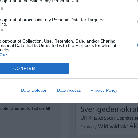
o opt-out of the Sale of my Personal Data.
Dick Sun
In
Demokrati
Dömda
Donald Trump
to opt-out of processing my Personal Data for Targeted
ing.
Fängelse
Förhör
Grov m
In
Jimmie Åkesson
Kokainmå
o opt-out of Collection, Use, Retention, Sale, and/or Sharing
Kriminalvården
Kri
ersonal Data that Is Unrelated with the Purposes for which it
lected.
Lagar
Michael Pålss
Out
Misshandel
Moderater
CONFIRM
Mordförsök
Nilsson-Lar
tremismen
Pol
Petter Inedahl
Silventoinen
Poliser
Ricar
Data Deletion
Data Access
Privacy Policy
Rasism
Rättssäkerhet
 expertis inom avtalsrätt och
Rättstr
Sverigedemokra
r bland annat författare till
Ulf Kristersson
Upprättels
Åk
Våld
Våldtäkt
Oravsky