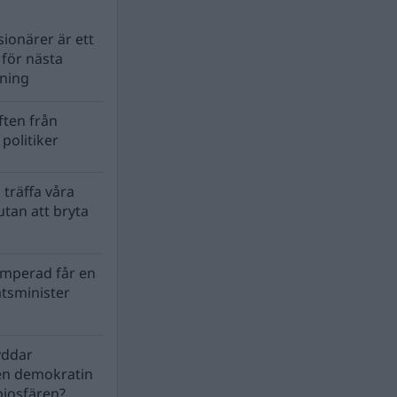
ionärer är ett
s för nästa
lning
ten från
politiker
 träffa våra
tan att bryta
mperad får en
atsminister
yddar
en demokratin
biosfären?