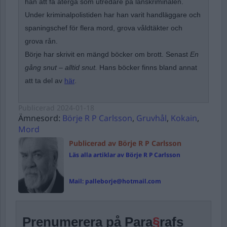
han att få återgå som utredare på länskriminalen.
Under kriminalpolistiden har han varit handläggare och
spaningschef för flera mord, grova våldtäkter och
grova rån.
Börje har skrivit en mängd böcker om brott. Senast
En
gång snut – alltid snut.
Hans böcker finns bland annat
att ta del av
här
.
Publicerad
2024-01-18
Ämnesord:
Börje R P Carlsson
,
Gruvhål
,
Kokain
,
Mord
Publicerad av Börje R P Carlsson
Läs alla artiklar av Börje R P Carlsson
Mail:
palleborje@hotmail.com
Prenumerera på Para
§
rafs