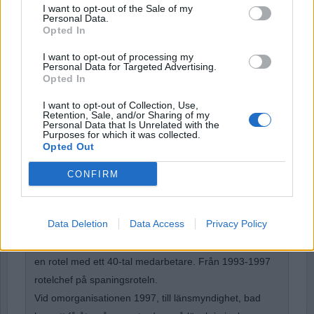
I want to opt-out of the Sale of my
Personal Data.
Opted In
Remember Me
I want to opt-out of processing my
Personal Data for Targeted Advertising.
Opted In
I want to opt-out of Collection, Use,
Retention, Sale, and/or Sharing of my
Personal Data that Is Unrelated with the
Forgot Password
Purposes for which it was collected.
Opted Out
Stöd Para§rafs bevakning av högerextremismen
CONFIRM
Börje R P Carlsson
har under nästan hela sin tid
Data Deletion
Data Access
Privacy Policy
inom kriminalpolisen arbetat med företrädesvis de
grövsta brotten. Under ett par år var han rotelchef för
en rotel med ett 40-tal medarbetare. Från 1993-1997
rotelchef på spaningsroteln.
Vid omorganisationen 1997, till länsmyndighet, bad