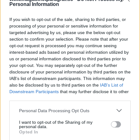
ombesörja och betala för bärgningen.
Personal Information
Länsstyrelsen slår ifrån sig med båda händerna
If you wish to opt-out of the sale, sharing to third parties, or
och hävdar att det inte är någon av deras
processing of your personal or sensitive information for
skyldighete...
targeted advertising by us, please use the below opt-out
section to confirm your selection. Please note that after your
opt-out request is processed you may continue seeing
Börja prenumerera för att läsa detta innehåll.
interest-based ads based on personal information utilized by
us or personal information disclosed to third parties prior to
Starta din prenumeration
här
your opt-out. You may separately opt-out of the further
disclosure of your personal information by third parties on the
Eller logga in på ditt konto nedan:
IAB’s list of downstream participants. This information may
also be disclosed by us to third parties on the
IAB’s List of
Downstream Participants
that may further disclose it to other
third parties.
Personal Data Processing Opt Outs
Username or E-mail
I want to opt-out of the Sharing of my
personal data.
Opted In
Password