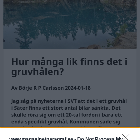
Hur många lik finns det i
gruvhålen?
Av Börje R P Carlsson 2024-01-18
Jag såg på nyheterna i SVT att det i ett gruvhål
i Säter finns ett stort antal bilar sänkta. Det
skulle röra sig om ett 20-tal fordon i bara ett
enda specifikt gruvhål. Kommunen sade sig
inte ha de ekonomiska musklerna för att
bärga fordonen utan vill att länsstyrelsen ska
www.magasinetparagraf.se -
Do Not Process My