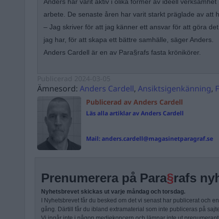
Anders har varit aktiv i olika former av ideell verksamhet p
arbete. De senaste åren har varit starkt präglade av att ha
– Jag skriver för att jag känner ett ansvar för att göra d
jag har, för att skapa ett bättre samhälle, säger Anders.
Anders Cardell är en av Para§rafs fasta krönikörer.
Publicerad
2024-03-05
Ämnesord:
Anders Cardell
,
Ansiktsigenkänning
,
F
Publicerad av Anders Cardell
Läs alla artiklar av Anders Cardell
Mail:
anders.cardell@magasinetparagraf.se
Prenumerera på Para
§
rafs ny
Nyhetsbrevet skickas ut varje måndag och torsdag.
I Nyhetsbrevet får du besked om det vi senast har publicerat och e
gång. Därtill får du ibland extramaterial som inte publiceras på sajt
Vi ingår inte i någon mediekoncern och lämnar inte ut prenumerantli