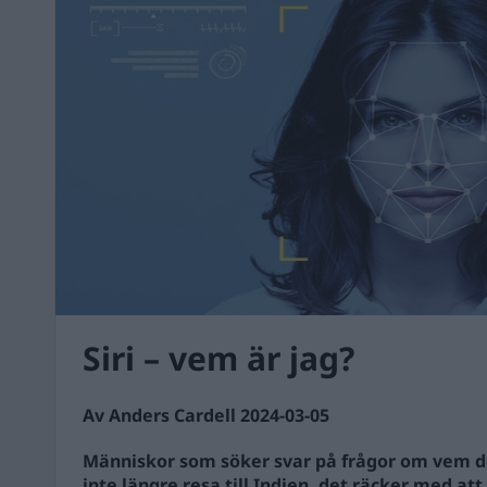
Siri – vem är jag?
Av Anders Cardell 2024-03-05
Människor som söker svar på frågor om vem de
inte längre resa till Indien, det räcker med at