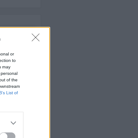
 rättssäkerheten
n
sonal or
AFS NYHETSBREV
ection to
ou may
 personal
out of the
 downstream
B’s List of
ndreas
Börje
het
 Carlsson
devall