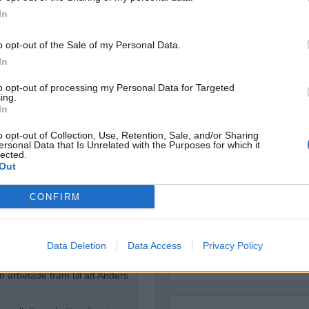
In
Dömda
Donald Trump
Fängelse
Förhör
Grov m
o opt-out of the Sale of my Personal Data.
Jimmie Åkesson
In
Kokainmå
Kriminalvården
Kri
to opt-out of processing my Personal Data for Targeted
Lagar
ing.
Michael Pålss
In
Misshandel
Moderater
o opt-out of Collection, Use, Retention, Sale, and/or Sharing
Mordförsök
Nilsson-Lar
ersonal Data that Is Unrelated with the Purposes for which it
lected.
Pol
Petter Inedahl
Silventoinen
Out
Poliser
Ricar
Rasism
högertrollen
CONFIRM
Rättssäkerhet
Rättstr
Sverigedemokra
allstahammar och i
Ulf Kristersson
Upprättels
Data Deletion
Data Access
Privacy Policy
Åk
Våld
Våldtäkt
Oravsky
n arbetade fram till att Anders