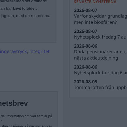
arallellt med sitt ordinarie
SENASTE NYHETERNA
n har blivit förälder:
2026-08-07
Varför skyddar grundla
et jag kan, med de resurserna
men inte biosfären?
2026-08-07
Nyhetsplock fredag 7 au
2026-08-06
ingeravtryck
,
Integritet
Döda pensionärer är ett b
nästa aktieutdelning
2026-08-06
Nyhetsplock torsdag 6 a
2026-08-05
Tomma löften från uppbl
hetsbrev
n del information om vad som är på
en.
stan till någon, så din mejladress