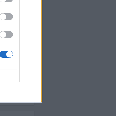
Ebba Busch
isshandel
Israel
let
stdemokraterna
on
Mord
na
ancuent
Nina
isen
d A R Nilsson
ygghet
Rån
Skjutning
terna
Ukraina
Vladimir
e
Vapen
lagare