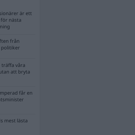
ionärer är ett
s för nästa
lning
ten från
politiker
 träffa våra
tan att bryta
mperad får en
atsminister
s mest lästa