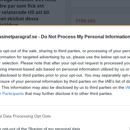
re par som fick ett
elaterade till att bli
ågon skickat dessa
STÖD OSS
öräldrar.
Stöd Para§rafs bevakning av
inetparagraf.se -
Do Not Process My Personal Informatio
m hade skickat paketet
to opt-out of the sale, sharing to third parties, or processing of your per
PRENUMERERA PÅ PARA§R
formation for targeted advertising by us, please use the below opt-out s
r selection. Please note that after your opt-out request is processed y
eing interest-based ads based on personal information utilized by us or
disclosed to third parties prior to your opt-out. You may separately opt-
losure of your personal information by third parties on the IAB’s list of
. This information may also be disclosed by us to third parties on the
ÄMNESORD
IA
Participants
that may further disclose it to other third parties.
A
Anders Cardell
Advokat
Magnusson
Brottslig
Carlsson
l Data Processing Opt Outs
Börje R P
Dick Sun
o opt-out of the Sharing of my personal data.
Demokrati