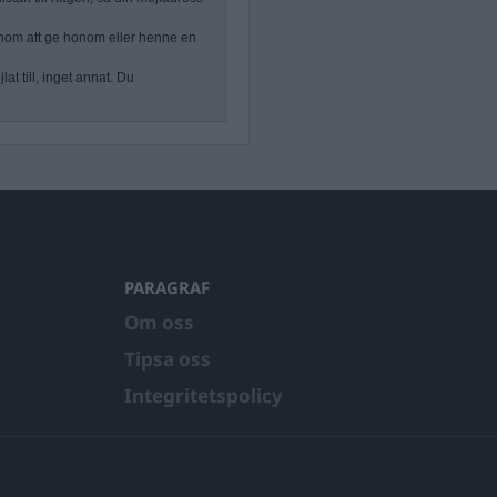
nom att ge honom eller henne en
at till, inget annat. Du
PARAGRAF
Om oss
Tipsa oss
Integritetspolicy