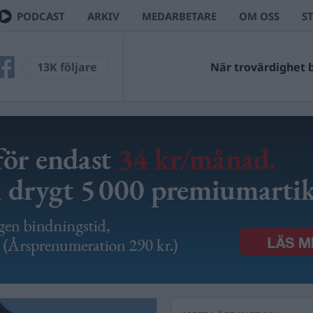
PODCAST
ARKIV
MEDARBETARE
OM OSS
S
13K följare
När trovärdighet bl