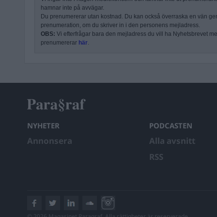
hamnar inte på avvägar.
Du prenumererar utan kostnad. Du kan också överraska en vän ge
prenumeration, om du skriver in i den personens mejladress.
OBS:
Vi efterfrågar bara den mejladress du vill ha Nyhetsbrevet mejl
prenumererar
här
.
NYHETER
PODCASTEN
Annonsera
Alla avsnitt
RSS
© 2026 Magasinet Paragraf. Alla rättigheter är reserverade.