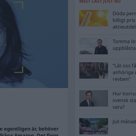
MEST LÄST JUST NU
Döda pens
billigt pri
aktieutde
Tomma löf
uppblåsta 
”Låt oss få
anhöriga u
revben”
Hur korru
svensk st
vara?
Juli månad
 egentligen är, behöver
t fråga Amazon. Det finns