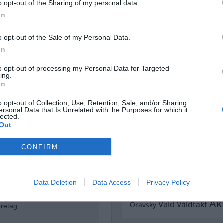
o opt-out of the Sharing of my personal data.
Dick Sun
Demokrati
In
Dömda
Donald Trump
o opt-out of the Sale of my Personal Data.
Fängelse
Förhör
Grov m
In
Jimmie Åkesson
Kokainmå
Kriminalvården
to opt-out of processing my Personal Data for Targeted
Kri
ing.
Lagar
In
Michael Pålss
o opt-out of Collection, Use, Retention, Sale, and/or Sharing
Misshandel
Moderater
ersonal Data that Is Unrelated with the Purposes for which it
Mordförsök
lected.
Nilsson-Lar
Out
högertrollen
Pol
Petter Inedahl
Silventoinen
Poliser
Ricar
Rasism
CONFIRM
Rättssäkerhet
Rättstr
arenhet av energi- och
Sverigedemokra
tilationsfunktionär. Mer än 20
Data Deletion
Data Access
Privacy Policy
Ulf Kristersson
Upprättels
nhet av vad som är brinnande
Åk
Våld
Våldtäkt
Oravsky
öretag.