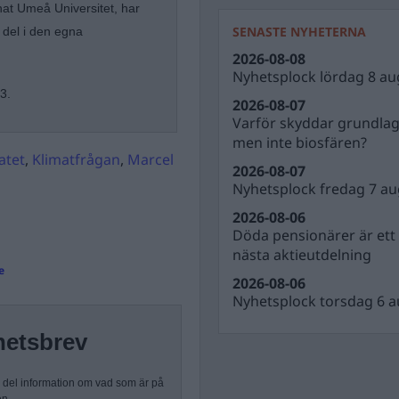
at Umeå Universitet, har
SENASTE NYHETERNA
g del i den egna
2026-08-08
Nyhetsplock lördag 8 au
3.
2026-08-07
Varför skyddar grundla
men inte biosfären?
atet
,
Klimatfrågan
,
Marcel
2026-08-07
Nyhetsplock fredag 7 au
2026-08-06
Döda pensionärer är ett b
nästa aktieutdelning
e
2026-08-06
Nyhetsplock torsdag 6 a
hetsbrev
n del information om vad som är på