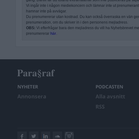
gång. Därtill får du ibland extramaterial som inte publiceras på sajt
Vi ingår inte i någon mediekoncern och lämnar inte ut prenumerantli
hamnar inte på avvägar.
Du prenumererar utan kostnad. Du kan också överraska en vän ge
prenumeration, om du skriver in i den personens mejladress.
OBS:
Vi efterfrågar bara den mejladress du vill ha Nyhetsbrevet mejl
prenumererar
här
.
NYHETER
PODCASTEN
Annonsera
Alla avsnitt
RSS