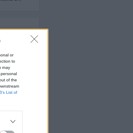
t som hatas av
n
n
sonal or
ection to
AFS NYHETSBREV
ou may
 personal
out of the
 downstream
B’s List of
ndreas
Börje
het
 Carlsson