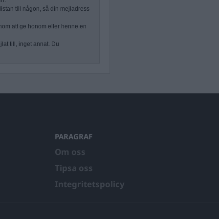
en.
stan till någon, så din mejladress
nom att ge honom eller henne en
at till, inget annat. Du
PARAGRAF
Om oss
Tipsa oss
Integritetspolicy