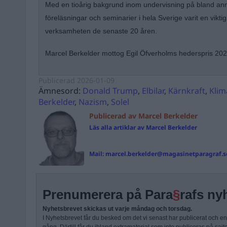
Med en tioårig bakgrund inom undervisning på bland ann
föreläsningar och seminarier i hela Sverige varit en vikti
verksamheten de senaste 20 åren.
Marcel Berkelder mottog Egil Öfverholms hederspris 202
Publicerad
2026-01-09
Ämnesord:
Donald Trump
,
Elbilar
,
Kärnkraft
,
Klim
Berkelder
,
Nazism
,
Solel
Publicerad av Marcel Berkelder
Läs alla artiklar av Marcel Berkelder
Mail:
marcel.berkelder@magasinetparagraf.s
Prenumerera på Para
§
rafs ny
Nyhetsbrevet skickas ut varje måndag och torsdag.
I Nyhetsbrevet får du besked om det vi senast har publicerat och e