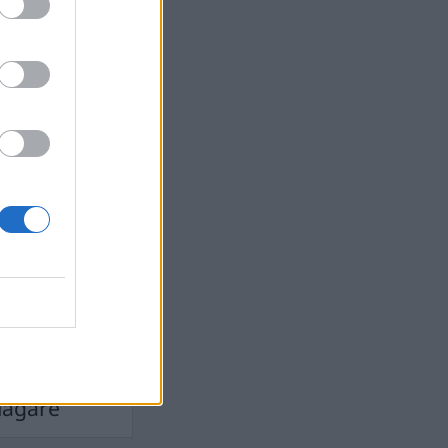
devall
Ebba Busch
isshandel
Israel
let
stdemokraterna
on
Mord
na
ancuent
Nina
isen
d A R Nilsson
ygghet
Rån
Skjutning
terna
Ukraina
Vladimir
e
Vapen
lagare