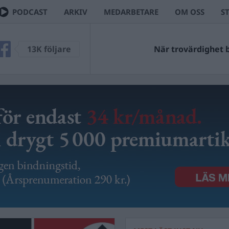
PODCAST
ARKIV
MEDARBETARE
OM OSS
S
13K följare
När trovärdighet bl