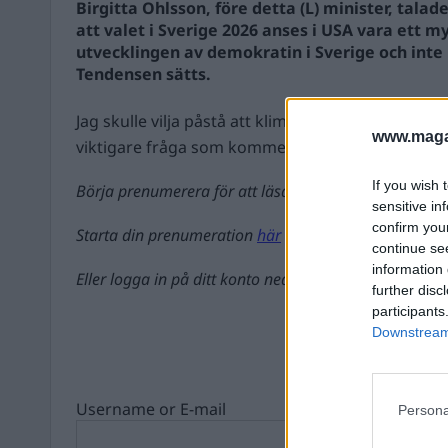
Birgitta Ohlsson, före detta (L) minister, tala
att valet i Sverige 2026 anses i USA vara ett m
utvecklingen av demokratin i Sverige och inte 
Tendensen sätts.
Jag skulle vilja påstå att klimatfrågan är den and
www.magas
viktigare fråga som kommer att...
If you wish 
Börja prenumerera för att läsa detta innehåll.
sensitive in
confirm you
Starta din prenumeration
här
continue se
information 
Eller logga in på ditt konto nedan:
further disc
participants
Downstream 
Username or E-mail
Persona