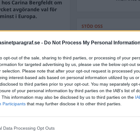
de hos Carina Bergfeldt om
ycket avgörande val för
minst i Europa.
STÖD OSS
ra, om inte en ännu
Stöd Para§raf – magasine
inetparagraf.se -
Do Not Process My Personal Informatio
högertrolle
to opt-out of the sale, sharing to third parties, or processing of your per
formation for targeted advertising by us, please use the below opt-out s
PRENUMERERA PÅ PARA§R
r selection. Please note that after your opt-out request is processed y
eing interest-based ads based on personal information utilized by us or
disclosed to third parties prior to your opt-out. You may separately opt-
losure of your personal information by third parties on the IAB’s list of
. This information may also be disclosed by us to third parties on the
IA
ÄMNESORD
Participants
that may further disclose it to other third parties.
A
Anders Cardell
Advokat
Magnusson
Brottslig
l Data Processing Opt Outs
Carlsson
Börje R P