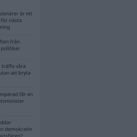
ionärer är ett
s för nästa
lning
ten från
politiker
 träffa våra
tan att bryta
mperad får en
atsminister
yddar
en demokratin
biosfären?