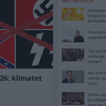
MEST LÄST JUST NU
Döda pens
billigt pri
aktieutde
Tomma löf
uppblåsta 
”Låt oss få
anhöriga u
revben”
Hur korru
26: klimatet
svensk st
vara?
Varför sk
grundlag
men inte 