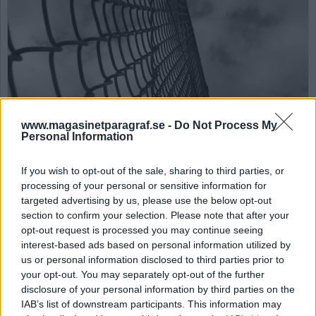
www.magasinetparagraf.se -
Do Not Process My
Även dömdas anhöriga
Personal Information
är brottsoffer
If you wish to opt-out of the sale, sharing to third parties, or
processing of your personal or sensitive information for
Publicerad 2026-05-17
targeted advertising by us, please use the below opt-out
section to confirm your selection. Please note that after your
De som drabbats av brott är självklart de
opt-out request is processed you may continue seeing
brottsoffer som lidit mest. Men vi som är
interest-based ads based on personal information utilized by
anhöriga till en gärningsperson är också
us or personal information disclosed to third parties prior to
brottsoffer, något som ofta glöms bort eller
your opt-out. You may separately opt-out of the further
struntas i.
disclosure of your personal information by third parties on the
IAB’s list of downstream participants. This information may