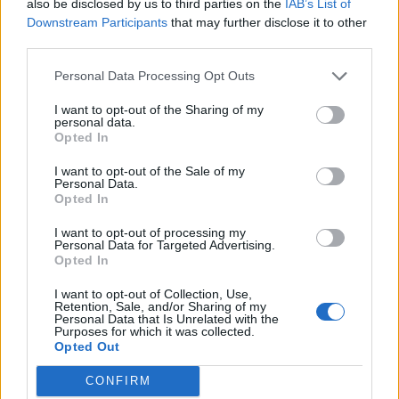
also be disclosed by us to third parties on the
IAB’s List of
Jag menar inte att på något sätt förminska de
Downstream Participants
that may further disclose it to other
som drabbas av brott. De som utsätts för
third parties.
misshandel, s...
Personal Data Processing Opt Outs
Börja prenumerera för att läsa detta innehåll.
I want to opt-out of the Sharing of my
personal data.
Starta din prenumeration
här
Opted In
Eller logga in på ditt konto nedan:
I want to opt-out of the Sale of my
Personal Data.
Opted In
I want to opt-out of processing my
Personal Data for Targeted Advertising.
Opted In
Username or E-mail
I want to opt-out of Collection, Use,
Retention, Sale, and/or Sharing of my
Personal Data that Is Unrelated with the
Purposes for which it was collected.
Opted Out
Password
CONFIRM