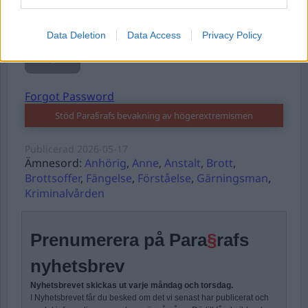
Remember Me
Data Deletion
Data Access
Privacy Policy
Forgot Password
Stöd Para§rafs bevakning av högerextremismen
Publicerad
2026-05-17
Ämnesord:
Anhörig
,
Anne
,
Anstalt
,
Brott
,
Brottsoffer
,
Fängelse
,
Förståelse
,
Gärningsman
,
Kriminalvården
Prenumerera på Para
§
rafs
nyhetsbrev
Nyhetsbrevet skickas ut varje måndag och torsdag.
I Nyhetsbrevet får du besked om det vi senast har publicerat och