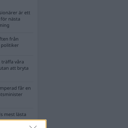
ionärer är ett
s för nästa
lning
ten från
politiker
 träffa våra
tan att bryta
mperad får en
atsminister
s mest lästa