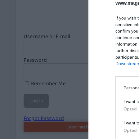
www.magas
If you wish 
sensitive in
confirm you
Username or E-mail
continue se
information 
further disc
participants
Password
Downstream 
Remember Me
Persona
I want t
Opted 
Forgot Password
I want t
Stöd Para§rafs bevakning av högerex
Opted 