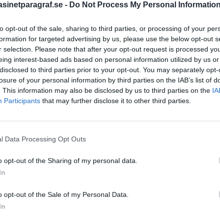
inetparagraf.se -
Do Not Process My Personal Informatio
to opt-out of the sale, sharing to third parties, or processing of your per
STÖD OSS
formation for targeted advertising by us, please use the below opt-out s
r selection. Please note that after your opt-out request is processed y
Stöd Para§rafs bevakning av
eing interest-based ads based on personal information utilized by us or
disclosed to third parties prior to your opt-out. You may separately opt-
losure of your personal information by third parties on the IAB’s list of
. This information may also be disclosed by us to third parties on the
IA
PRENUMERERA PÅ PARA§R
Participants
that may further disclose it to other third parties.
l Data Processing Opt Outs
ÄMNESORD
o opt-out of the Sharing of my personal data.
A
Anders Cardell
Advokat
In
Magnusson
Brottslig
o opt-out of the Sale of my Personal Data.
Carlsson
Börje R P
tremismen
In
Dick Sun
Demokrati