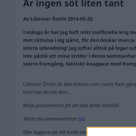
Är ingen söt liten tant
Av Lillemor Östlin 2014-05-20
I många år har jag haft mitt inofficiella krig m
mot rättvisa i sig självt, för den önskar man ju
större utbredning! Jag syftar alltså på lagar oc
inte påstå att mina strider i dessa sammanha
större framgång, faktiskt knappast med framg
Lillemor Östlin är den kvinna som suttit flest gång
Hon har skrivit den...
Börja prenumerera för att läsa detta innehåll.
Starta din prenumeration
här
Eller logga in på ditt konto nedan: