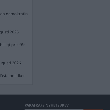
gen demokratin
gusti 2026
illigt pris för
ugusti 2026
åsta politiker
PARA§RAFS NYHETSBREV