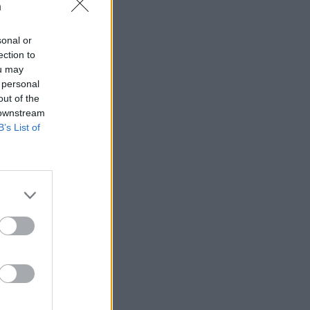
n
sonal or
ection to
ou may
 rättssäkerheten
 personal
out of the
 downstream
B’s List of
AFS NYHETSBREV
ndreas
Börje
het
 Carlsson
devall