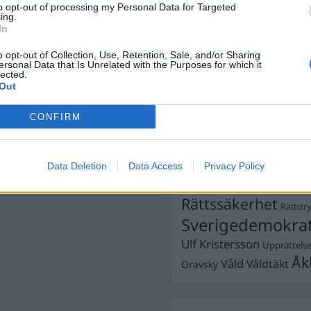
to opt-out of processing my Personal Data for Targeted
Dömda
ing.
rden
,
Lillemor Östlin
,
Donald Trump
In
Fängelse
Förhör
Grov m
o opt-out of Collection, Use, Retention, Sale, and/or Sharing
Jimmie Åkesson
Kokainmå
ersonal Data that Is Unrelated with the Purposes for which it
Kriminalvården
lected.
Kri
Out
Lagar
Michael Pålss
CONFIRM
Misshandel
Moderater
Mordförsök
Nilsson-Lar
Pol
Petter Inedahl
Silventoinen
Data Deletion
Data Access
Privacy Policy
Poliser
Ricar
Rasism
Rättssäkerhet
Rättstr
Sverigedemokra
Ulf Kristersson
Upprättels
Åk
Våld
Våldtäkt
Oravsky