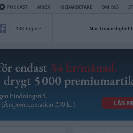
PODCAST
ARKIV
MEDARBETARE
OM OSS
S
13K följare
När trovärdighet bl