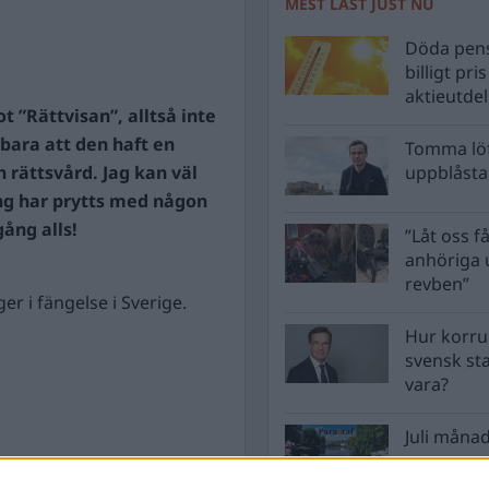
MEST LÄST JUST NU
Döda pens
billigt pri
aktieutde
ot ”Rättvisan”, alltså inte
 bara att den haft en
Tomma löf
h rättsvård. Jag kan väl
uppblåsta 
ng har prytts med någon
ång alls!
”Låt oss få
anhöriga u
revben”
er i fängelse i Sverige.
Hur korru
svensk st
vara?
Juli månad