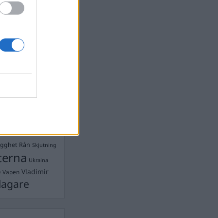
Ebba Busch
isshandel
Israel
let
stdemokraterna
on
Mord
na
ancuent
Nina
isen
d A R Nilsson
ygghet
Rån
Skjutning
terna
Ukraina
Vladimir
e
Vapen
lagare