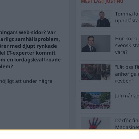
MEST LÄST JUST NU
Tomma löf
uppblåsta 
dningars web-sidor? Var
Hur korru
lvarligt samhällsproblem,
svensk st
örer med djupt rynkade
vara?
 del IT-experter kommit
som en lördagskväll roade
oblem?
”Låt oss få
anhöriga u
revben”
öjligt att under några
Juli månad
Därför fi
Magasinet
Nordkore