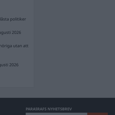
åsta politiker
ugusti 2026
nhöriga utan att
gusti 2026
PARA§RAFS NYHETSBREV