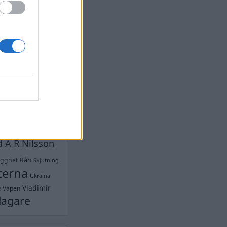
devall
Ebba Busch
isshandel
Israel
let
stdemokraterna
on
Mord
na
ancuent
Nina
isen
d A R Nilsson
ygghet
Rån
Skjutning
terna
Ukraina
Vladimir
e
Vapen
lagare