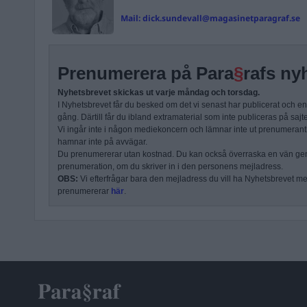
Mail:
dick.sundevall@magasinetparagraf.se
Prenumerera på Para
§
rafs ny
Nyhetsbrevet skickas ut varje måndag och torsdag.
I Nyhetsbrevet får du besked om det vi senast har publicerat och e
gång. Därtill får du ibland extramaterial som inte publiceras på sajt
Vi ingår inte i någon mediekoncern och lämnar inte ut prenumerantli
hamnar inte på avvägar.
Du prenumererar utan kostnad. Du kan också överraska en vän ge
prenumeration, om du skriver in i den personens mejladress.
OBS:
Vi efterfrågar bara den mejladress du vill ha Nyhetsbrevet mejl
prenumererar
här
.