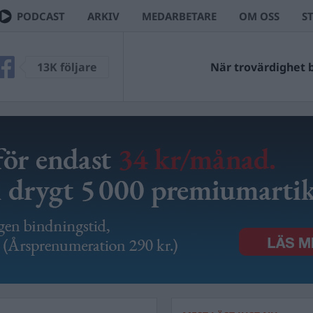
PODCAST
ARKIV
MEDARBETARE
OM OSS
S
13K följare
När trovärdighet bl