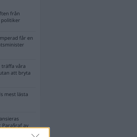
ten från
politiker
mperad får en
atsminister
 träffa våra
tan att bryta
s mest lästa
nansieras
 Para§raf av
a