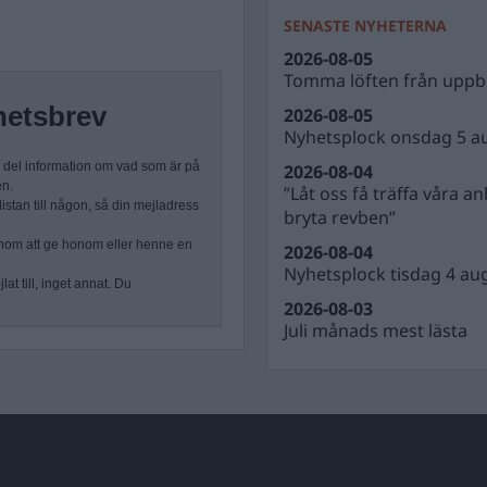
SENASTE NYHETERNA
2026-08-05
Tomma löften från uppbl
hetsbrev
2026-08-05
Nyhetsplock onsdag 5 a
n del information om vad som är på
2026-08-04
en.
”Låt oss få träffa våra a
stan till någon, så din mejladress
bryta revben”
nom att ge honom eller henne en
2026-08-04
Nyhetsplock tisdag 4 au
at till, inget annat. Du
2026-08-03
Juli månads mest lästa