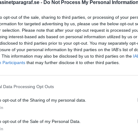
inetparagraf.se -
Do Not Process My Personal Informatio
to opt-out of the sale, sharing to third parties, or processing of your per
STÖD OSS
formation for targeted advertising by us, please use the below opt-out s
r selection. Please note that after your opt-out request is processed y
Stöd Para§raf – magasine
eing interest-based ads based on personal information utilized by us or
högertrolle
disclosed to third parties prior to your opt-out. You may separately opt-
losure of your personal information by third parties on the IAB’s list of
. This information may also be disclosed by us to third parties on the
IA
Participants
that may further disclose it to other third parties.
PRENUMERERA PÅ PARA§R
l Data Processing Opt Outs
ÄMNESORD
o opt-out of the Sharing of my personal data.
A
In
Anders Cardell
Advokat
Magnusson
tremismen
o opt-out of the Sale of my Personal Data.
Brottslig
Carlsson
In
Börje R P