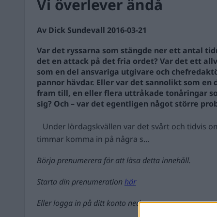
Vi överlever ändå
Av Dick Sundevall 2016-03-21
Var det ryssarna som stängde ner ett antal ti
det en attack på det fria ordet? Var det ett al
som en del ansvariga utgivare och chefredakt
pannor hävdar. Eller var det sannolikt som en
fram till, en eller flera uttråkade tonåringar 
sig? Och – var det egentligen något större pr
Under lördagskvällen var det svårt och tidvis om
timmar komma in på några s...
Börja prenumerera för att läsa detta innehåll.
Starta din prenumeration
här
Eller logga in på ditt konto nedan: