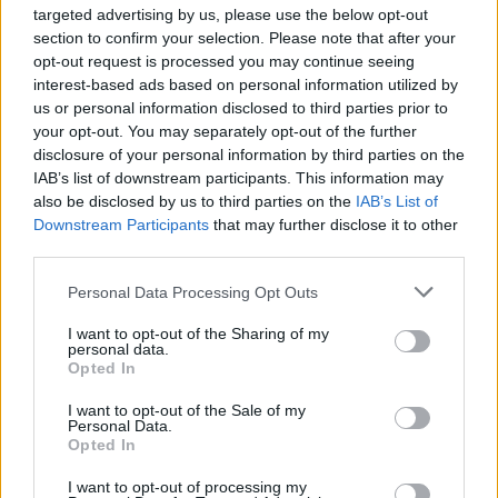
targeted advertising by us, please use the below opt-out
Börja prenumerera för att läsa detta innehåll.
section to confirm your selection. Please note that after your
opt-out request is processed you may continue seeing
Starta din prenumeration
här
interest-based ads based on personal information utilized by
us or personal information disclosed to third parties prior to
Eller logga in på ditt konto nedan:
your opt-out. You may separately opt-out of the further
disclosure of your personal information by third parties on the
IAB’s list of downstream participants. This information may
also be disclosed by us to third parties on the
IAB’s List of
Downstream Participants
that may further disclose it to other
third parties.
Username or E-mail
Personal Data Processing Opt Outs
I want to opt-out of the Sharing of my
Password
personal data.
Opted In
I want to opt-out of the Sale of my
Remember Me
Personal Data.
Opted In
I want to opt-out of processing my