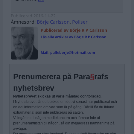
Publicerad
2016-11-22
Ämnesord:
Börje Carlsson
,
Poliser
Publicerad av Börje R P Carlsson
Läs alla artiklar av Börje R P Carlsson
Mail:
palleborje@hotmail.com
Prenumerera på Para
§
rafs
nyhetsbrev
Nyhetsbrevet skickas ut varje måndag och torsdag.
I Nyhetsbrevet får du besked om det vi senast har publicerat och
en del information om vad som är på gång. Därtill får du ibland
extramaterial som inte publiceras på sajten.
Vi ingår inte i någon mediekoncern och lämnar inte ut
prenumerantlistan till någon, så din mejladress hamnar inte på
avvägar.
Du prenumererar utan kostnad. Du kan också överraska en vän