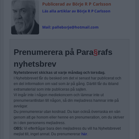
Publicerad av Börje R P Carlsson
Läs alla artiklar av Börje R P Carlsson
Mail:
palleborje@hotmail.com
Prenumerera på Para
§
rafs
nyhetsbrev
Nyhetsbrevet skickas ut varje måndag och torsdag.
I Nyhetsbrevet får du besked om det vi senast har publicerat och
en del information om vad som är på gång. Därtill får du ibland
extramaterial som inte publiceras på sajten.
Vi ingår inte i någon mediekoncern och lämnar inte ut
prenumerantlistan till någon, så din mejladress hamnar inte på
avvägar.
Du prenumererar utan kostnad. Du kan också överraska en vän
genom att ge honom eller henne en prenumeration, om du skriver
in i den personens mejladress.
OBS:
Vi efterfrågar bara den mejladress du vill ha Nyhetsbrevet
mejlat till, inget annat. Du prenumererar
här
.