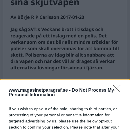
sina skjutvapen
Av Börje R P Carlsson 2017-01-20
Jag såg SVT:s Veckans brott i tisdags och
reagerade på ett inslag med en polis. Det
verkar som om det blir allt mindre trösklar för
poliser som skall övervinnas för att komma till
skott. Poliserna av idag blir allt snabbare att
dra vapen och när det väl är draget så verkar
alternativa lösningar försvinna i fjärran.
Polisen i programmet, som framstod som en
vettig och sansad person, berättade om sina
www.magasinetparagraf.se -
Do Not Process My
Personal Information
ritualer fö...
Börja prenumerera för att läsa detta innehåll.
If you wish to opt-out of the sale, sharing to third parties, or
processing of your personal or sensitive information for
targeted advertising by us, please use the below opt-out
Starta din prenumeration
här
section to confirm your selection. Please note that after your