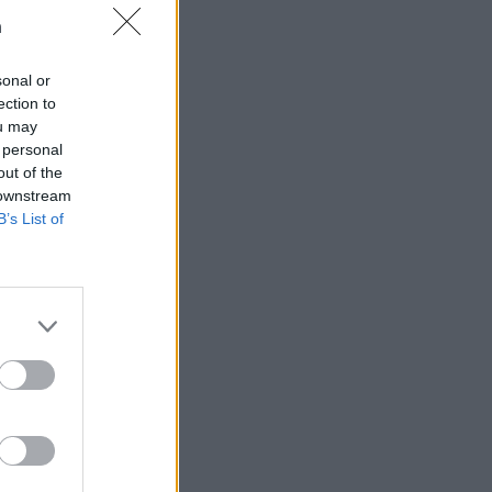
n
sonal or
ection to
ou may
t som hatas av
 personal
n
out of the
 downstream
B’s List of
AFS NYHETSBREV
ndreas
Börje
het
 Carlsson