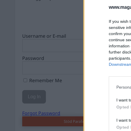
www.magas
If you wish 
sensitive in
confirm you
Username or E-mail
continue se
information 
further disc
Password
participants
Downstream 
Remember Me
Persona
I want t
Opted 
Forgot Password
I want t
Stöd Para§rafs bevakning av högerex
Opted 