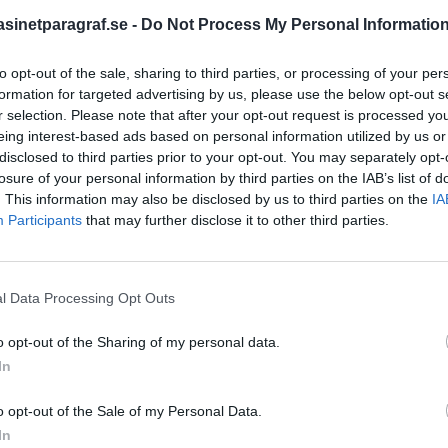
inetparagraf.se -
Do Not Process My Personal Informatio
to opt-out of the sale, sharing to third parties, or processing of your per
STÖD OSS
formation for targeted advertising by us, please use the below opt-out s
r selection. Please note that after your opt-out request is processed y
Stöd Para§raf – magasine
eing interest-based ads based on personal information utilized by us or
högertrolle
disclosed to third parties prior to your opt-out. You may separately opt-
losure of your personal information by third parties on the IAB’s list of
. This information may also be disclosed by us to third parties on the
IA
PRENUMERERA PÅ PARA§R
Participants
that may further disclose it to other third parties.
l Data Processing Opt Outs
ÄMNESORD
o opt-out of the Sharing of my personal data.
A
In
Anders Cardell
Advokat
Magnusson
Brottslig
o opt-out of the Sale of my Personal Data.
tremismen
Carlsson
Börje R P
In