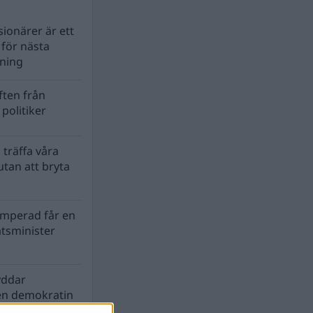
ionärer är ett
s för nästa
lning
ten från
politiker
 träffa våra
tan att bryta
mperad får en
atsminister
yddar
en demokratin
biosfären?