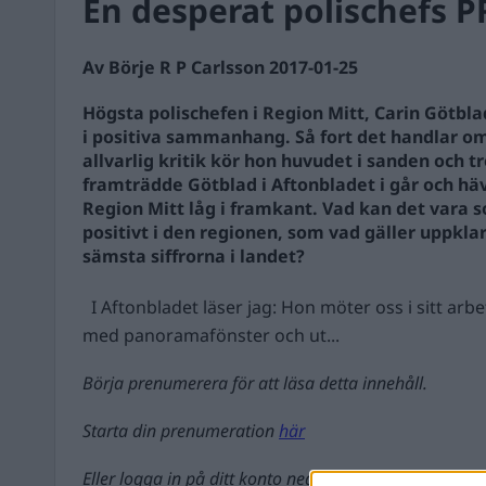
En desperat polischefs P
Av Börje R P Carlsson 2017-01-25
Högsta polischefen i Region Mitt, Carin Götbl
i positiva sammanhang. Så fort det handlar om
allvarlig kritik kör hon huvudet i sanden och tr
framträdde Götblad i Aftonbladet i går och hä
Region Mitt låg i framkant. Vad kan det vara 
positivt i den regionen, som vad gäller uppkla
sämsta siffrorna i landet?
I Aftonbladet läser jag: Hon möter oss i sitt arb
med panoramafönster och ut...
Börja prenumerera för att läsa detta innehåll.
Starta din prenumeration
här
Eller logga in på ditt konto nedan: