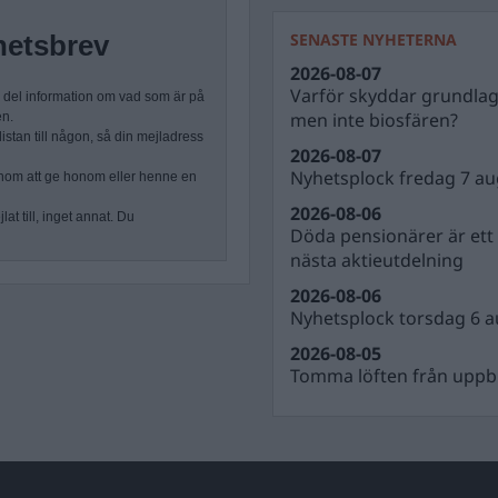
SENASTE NYHETERNA
hetsbrev
2026-08-07
Varför skyddar grundla
n del information om vad som är på
men inte biosfären?
en.
stan till någon, så din mejladress
2026-08-07
Nyhetsplock fredag 7 au
nom att ge honom eller henne en
2026-08-06
at till, inget annat. Du
Döda pensionärer är ett b
nästa aktieutdelning
2026-08-06
Nyhetsplock torsdag 6 a
2026-08-05
Tomma löften från uppbl