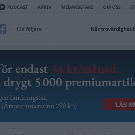
PODCAST
ARKIV
MEDARBETARE
OM OSS
S
13K följare
När trovärdighet bl