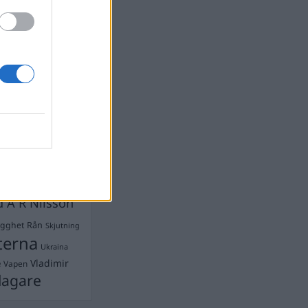
devall
Ebba Busch
isshandel
Israel
let
stdemokraterna
on
Mord
na
ancuent
Nina
isen
d A R Nilsson
ygghet
Rån
Skjutning
terna
Ukraina
Vladimir
e
Vapen
lagare