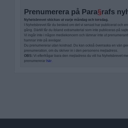
Prenumerera på Para
§
rafs ny
Nyhetsbrevet skickas ut varje måndag och torsdag.
I Nyhetsbrevet får du besked om det vi senast har publicerat och e
gång. Därtill får du ibland extramaterial som inte publiceras på sajt
Vi ingår inte i någon mediekoncern och lämnar inte ut prenumerantli
hamnar inte på avvägar.
Du prenumererar utan kostnad. Du kan också överraska en vän ge
prenumeration, om du skriver in i den personens mejladress.
OBS:
Vi efterfrågar bara den mejladress du vill ha Nyhetsbrevet mejl
prenumererar
här
.