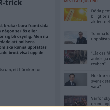
R-trick
MEST LÄST JUST NU
Döda pens
billigt pri
aktieutde
ad, brukar bara framträda
 någon seriös eller
Tomma löf
or sig bli osynlig. Men nu
uppblåsta 
vdade att polisens
som ska kunna uppfattas
rade brott visat upp de
”Låt oss få
anhöriga u
revben”
etsrum, ett hörnkontor
Hur korru
svensk st
vara?
Varför sk
grundlag
men inte 