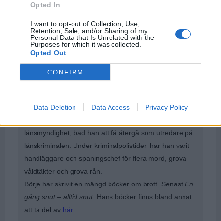
Opted In
Forgot Password
I want to opt-out of Collection, Use,
Stöd Para§rafs bevakning av rättssäkerheten
Retention, Sale, and/or Sharing of my
Personal Data that Is Unrelated with the
Purposes for which it was collected.
Opted Out
Börje Carlsson
har under nästan hela sin tid inom
CONFIRM
kriminalpolisen arbetat med företrädesvis de grövsta
brotten. Under ett par år var han rotelchef för en rotel
med ett 40-tal medarbetare. Från 1993-1997 rotelchef
Data Deletion
Data Access
Privacy Policy
på spaningsroteln. Vid omorganisationen 1997, till
länsmyndighet, bad han att få återgå som utredare på
länskriminalen. Under kriminalpolistiden har han varit
handläggare och spaningschef för flera mord, grova
våldtäkter och grova rån.
Börje har skrivit en mängd böcker om brott. Senast
En
gång snut – alltid snut.
Hans böcker finns bland annat
att ta del av
här
.