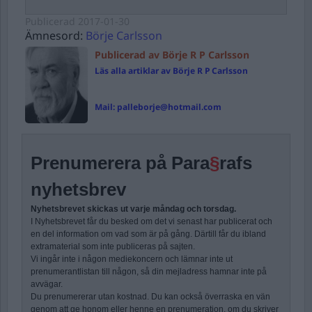
Publicerad
2017-01-30
Ämnesord:
Börje Carlsson
Publicerad av Börje R P Carlsson
Läs alla artiklar av Börje R P Carlsson
Mail:
palleborje@hotmail.com
Prenumerera på Para
§
rafs
nyhetsbrev
Nyhetsbrevet skickas ut varje måndag och torsdag.
I Nyhetsbrevet får du besked om det vi senast har publicerat och
en del information om vad som är på gång. Därtill får du ibland
extramaterial som inte publiceras på sajten.
Vi ingår inte i någon mediekoncern och lämnar inte ut
prenumerantlistan till någon, så din mejladress hamnar inte på
avvägar.
Du prenumererar utan kostnad. Du kan också överraska en vän
genom att ge honom eller henne en prenumeration, om du skriver