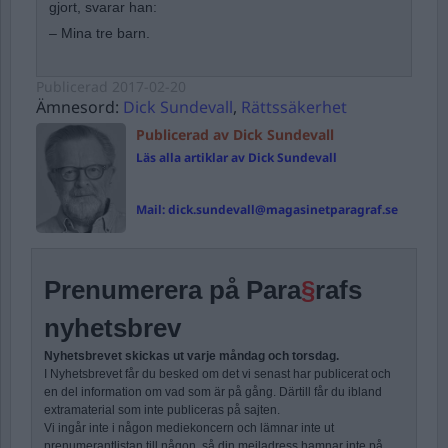
gjort, svarar han:
– Mina tre barn.
Publicerad
2017-02-20
Ämnesord:
Dick Sundevall
,
Rättssäkerhet
Publicerad av Dick Sundevall
Läs alla artiklar av Dick Sundevall
Mail:
dick.sundevall@magasinetparagraf.se
Prenumerera på Para
§
rafs
nyhetsbrev
Nyhetsbrevet skickas ut varje måndag och torsdag.
I Nyhetsbrevet får du besked om det vi senast har publicerat och
en del information om vad som är på gång. Därtill får du ibland
extramaterial som inte publiceras på sajten.
Vi ingår inte i någon mediekoncern och lämnar inte ut
prenumerantlistan till någon, så din mejladress hamnar inte på