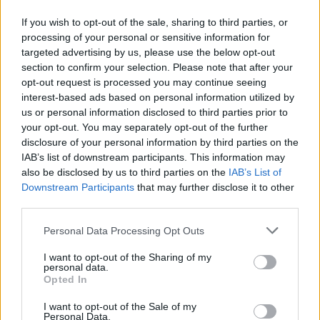
Börja prenumerera för att läsa detta innehåll.
If you wish to opt-out of the sale, sharing to third parties, or
processing of your personal or sensitive information for
Starta din prenumeration
här
targeted advertising by us, please use the below opt-out
section to confirm your selection. Please note that after your
Eller logga in på ditt konto nedan:
opt-out request is processed you may continue seeing
interest-based ads based on personal information utilized by
us or personal information disclosed to third parties prior to
your opt-out. You may separately opt-out of the further
disclosure of your personal information by third parties on the
IAB’s list of downstream participants. This information may
also be disclosed by us to third parties on the
Username or E-mail
IAB’s List of
Downstream Participants
that may further disclose it to other
third parties.
Password
Personal Data Processing Opt Outs
I want to opt-out of the Sharing of my
personal data.
Opted In
Remember Me
I want to opt-out of the Sale of my
Personal Data.