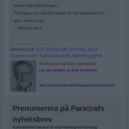
bland hela befolkningen”.
På frågan om vad han tycker är det bästa han har
gjort, svarar han:
– Mina tre barn.
Publicerad
2017-06-07
Ämnesord:
Dick Sundevall
,
Dömda
,
Nina
Silventoinen
,
Rättssäkerhet
,
Rättstrygghet
Publicerad av Dick Sundevall
Läs alla artiklar av Dick Sundevall
Mail:
dick.sundevall@magasinetparagraf.se
Prenumerera på Para
§
rafs
nyhetsbrev
Nyhetsbrevet skickas ut varje måndag och torsdag.