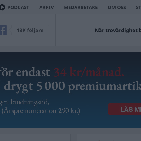
PODCAST
ARKIV
MEDARBETARE
OM OSS
S
13K följare
När trovärdighet bl