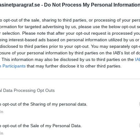
inetparagraf.se -
Do Not Process My Personal Informatio
to opt-out of the sale, sharing to third parties, or processing of your per
STÖD OSS
formation for targeted advertising by us, please use the below opt-out s
r selection. Please note that after your opt-out request is processed y
Stöd Para§rafs bevakning av
eing interest-based ads based on personal information utilized by us or
disclosed to third parties prior to your opt-out. You may separately opt-
losure of your personal information by third parties on the IAB’s list of
. This information may also be disclosed by us to third parties on the
IA
PRENUMERERA PÅ PARA§R
Participants
that may further disclose it to other third parties.
l Data Processing Opt Outs
ÄMNESORD
o opt-out of the Sharing of my personal data.
A
Anders Cardell
Advokat
In
tremismen
Magnusson
Brottslig
o opt-out of the Sale of my Personal Data.
Carlsson
Börje R P
In