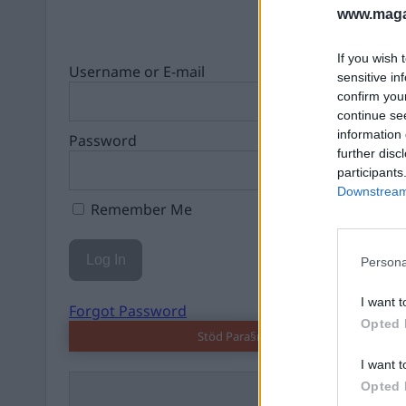
www.magas
If you wish 
Username or E-mail
sensitive in
confirm you
continue se
information 
Password
further disc
participants
Downstream 
Remember Me
Persona
I want t
Forgot Password
Opted 
Stöd Para§rafs bevakning av högerex
I want t
Opted 