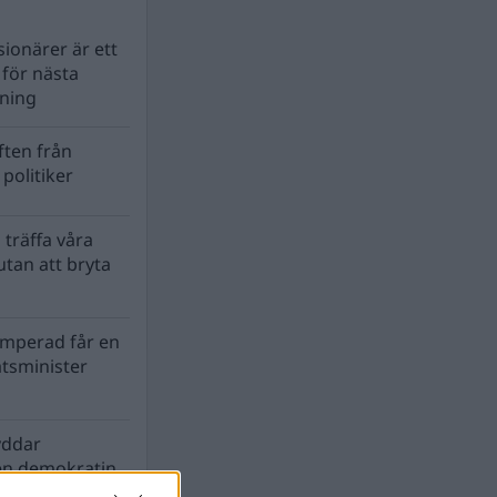
ionärer är ett
s för nästa
lning
ten från
politiker
 träffa våra
tan att bryta
mperad får en
atsminister
yddar
en demokratin
biosfären?