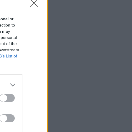
n
sonal or
ection to
ou may
 rättssäkerheten
 personal
out of the
 downstream
B’s List of
AFS NYHETSBREV
ndreas
Börje
het
 Carlsson