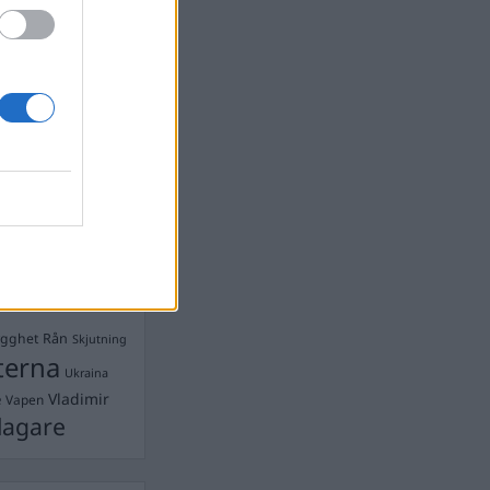
devall
Ebba Busch
isshandel
Israel
let
stdemokraterna
on
Mord
na
ancuent
Nina
isen
d A R Nilsson
ygghet
Rån
Skjutning
terna
Ukraina
Vladimir
e
Vapen
lagare