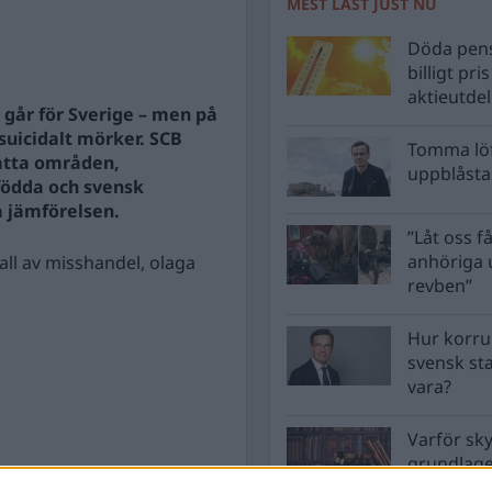
MEST LÄST JUST NU
Döda pens
billigt pri
aktieutde
 går för Sverige – men på
suicidalt mörker. SCB
Tomma löf
tsatta områden,
uppblåsta 
 födda och svensk
a jämförelsen.
”Låt oss få
anhöriga u
all av misshandel, olaga
revben”
Hur korru
svensk st
vara?
Varför sk
grundlag
men inte 