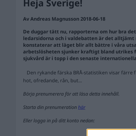
Heja Sverige!
Av Andreas Magnusson 2018-06-18
De duggar tätt nu, rapporterna om hur bra det
ledarsidorna och i valdebatten är det alltjämt 
konstaterar att läget blir allt bättre i våra u
arbetslösheten sjunker kraftigt bland utrikes
sjukvård är i topp i den senaste internationell
Den rykande färska BRÅ-statistiken visar färre f
hot, ofredande, rån, but...
Börja prenumerera för att läsa detta innehåll.
Starta din prenumeration
här
Eller logga in på ditt konto nedan: