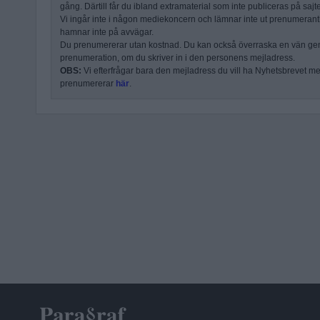
gång. Därtill får du ibland extramaterial som inte publiceras på sajt
Vi ingår inte i någon mediekoncern och lämnar inte ut prenumerantli
hamnar inte på avvägar.
Du prenumererar utan kostnad. Du kan också överraska en vän ge
prenumeration, om du skriver in i den personens mejladress.
OBS:
Vi efterfrågar bara den mejladress du vill ha Nyhetsbrevet mejl
prenumererar
här
.