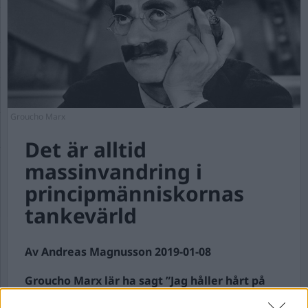
Groucho Marx
Det är alltid
massinvandring i
principmänniskornas
tankevärld
Av Andreas Magnusson 2019-01-08
Groucho Marx lär ha sagt ”Jag håller hårt på
mina principer och om de inte passar er så har