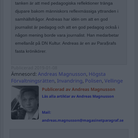
tanken är att med pedagogiska reflektioner tränga
djupare bakom människors reflexmässiga yttranden i
samhällsfrågor. Andreas har idén om att en god
journalist är pedagog och att en god pedagog också i
någon mening borde vara journalist. Han medarbetar
emellanåt på DN Kultur. Andreas är en av Para§rafs
fasta krönikörer.
Publicerad
2019-01-08
Ämnesord:
Andreas Magnusson
,
Högsta
Förvaltningsrätten
,
Invandring
,
Polisen
,
Vellinge
Publicerad av Andreas Magnusson
Läs alla artiklar av Andreas Magnusson
Mail:
andreas.magnusson@magasinetparagraf.se