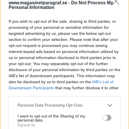
jag andra.” Dagens invandringskritiska
www.magasinetparagraf.se -
Do Not Process My
principmänniskor tänker inte likadant. För
Personal Information
dem var Marx kommunist. Kommunister är
förresten alla som inte röstar på
If you wish to opt-out of the sale, sharing to third parties, or
Sverigedemokraterna. Sådan är principen.
processing of your personal or sensitive information for
targeted advertising by us, please use the below opt-out
Det råder lite oklarhet kring om det finns en
section to confirm your selection. Please note that after your
opt-out request is processed you may continue seeing
eller två tiggare i Vellinge kommun. Den som
interest-based ads based on personal information utilized by
garant...
us or personal information disclosed to third parties prior to
your opt-out. You may separately opt-out of the further
Börja prenumerera för att läsa detta innehåll.
disclosure of your personal information by third parties on the
IAB’s list of downstream participants. This information may
Starta din prenumeration
här
also be disclosed by us to third parties on the
IAB’s List of
Downstream Participants
that may further disclose it to other
Eller logga in på ditt konto nedan:
third parties.
Personal Data Processing Opt Outs
I want to opt-out of the Sharing of my
personal data.
Opted In