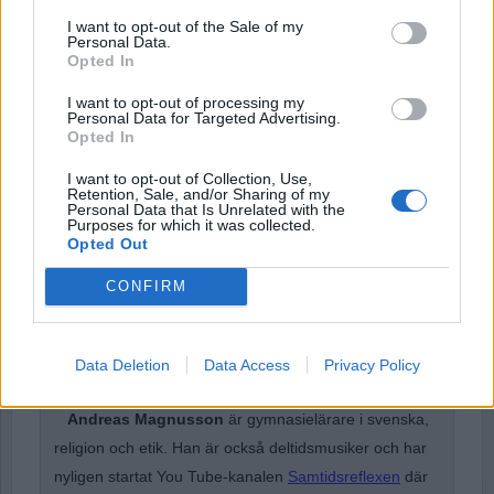
Username or E-mail
I want to opt-out of the Sale of my
Personal Data.
Opted In
Password
I want to opt-out of processing my
Personal Data for Targeted Advertising.
Opted In
Remember Me
I want to opt-out of Collection, Use,
Retention, Sale, and/or Sharing of my
Personal Data that Is Unrelated with the
Purposes for which it was collected.
Opted Out
CONFIRM
Forgot Password
Stöd Para§rafs bevakning av högerextremismen
Data Deletion
Data Access
Privacy Policy
Andreas Magnusson
är gymnasielärare i svenska,
religion och etik. Han är också deltidsmusiker och har
nyligen startat You Tube-kanalen
Samtidsreflexen
där