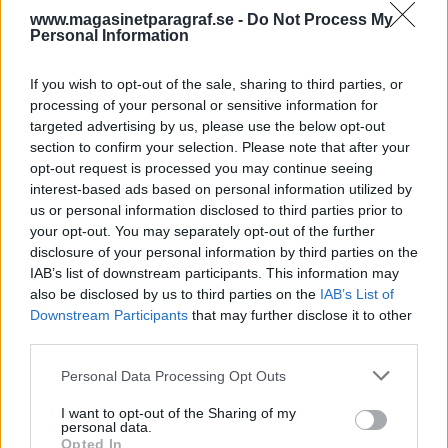
för 10 760. Poliser i yttre tjänst gjorde därmed i
www.magasinetparagraf.se -
Do Not Process My
snitt tre gripanden vardera under året. Låter
Personal Information
inte alltför betungande.
If you wish to opt-out of the sale, sharing to third parties, or
Utredning och redovisning av alla brott är
processing of your personal or sensitive information for
oerhört betungande. Under 2018 redovisade
targeted advertising by us, please use the below opt-out
section to confirm your selection. Please note that after your
polisen 155 ...
opt-out request is processed you may continue seeing
interest-based ads based on personal information utilized by
Börja prenumerera för att läsa detta innehåll.
us or personal information disclosed to third parties prior to
your opt-out. You may separately opt-out of the further
Starta din prenumeration
här
disclosure of your personal information by third parties on the
IAB’s list of downstream participants. This information may
Eller logga in på ditt konto nedan:
also be disclosed by us to third parties on the
IAB’s List of
Downstream Participants
that may further disclose it to other
third parties.
Personal Data Processing Opt Outs
Username or E-mail
I want to opt-out of the Sharing of my
personal data.
Opted In