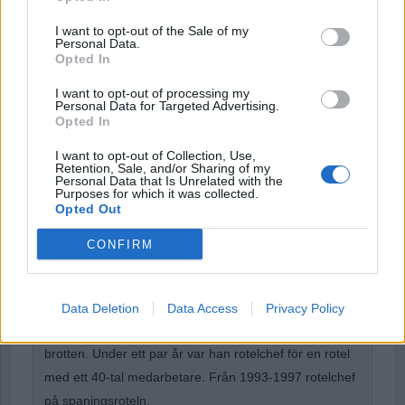
I want to opt-out of the Sale of my
Password
Personal Data.
Opted In
I want to opt-out of processing my
Remember Me
Personal Data for Targeted Advertising.
Opted In
I want to opt-out of Collection, Use,
Retention, Sale, and/or Sharing of my
Personal Data that Is Unrelated with the
Purposes for which it was collected.
Forgot Password
Opted Out
Stöd Para§raf – magasinet som hatas av högertrollen
CONFIRM
Börje Carlsson
har under nästan hela sin tid inom
Data Deletion
Data Access
Privacy Policy
kriminalpolisen arbetat med företrädesvis de grövsta
brotten. Under ett par år var han rotelchef för en rotel
med ett 40-tal medarbetare. Från 1993-1997 rotelchef
på spaningsroteln.