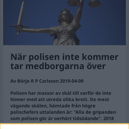
När polisen inte kommer
tar medborgarna över
Av Börje R P Carlsson 2019-04-09
Polisen har massor av skäl till varför de inte
hinner med att utreda olika brott. De mest
vägande skälen, hämtade från högre
polischefers uttalanden är: ”Alla de gripanden
som polisen gör är oerhört tidsödande”. 2018
gjordes 29 912 gripanden varav väktare stod