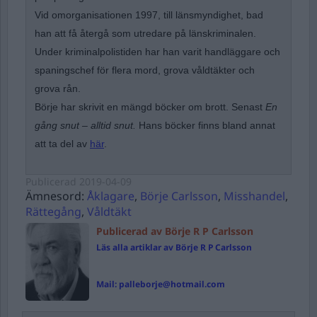
Vid omorganisationen 1997, till länsmyndighet, bad
han att få återgå som utredare på länskriminalen.
Under kriminalpolistiden har han varit handläggare och
spaningschef för flera mord, grova våldtäkter och
grova rån.
Börje har skrivit en mängd böcker om brott. Senast
En
gång snut – alltid snut.
Hans böcker finns bland annat
att ta del av
här
.
Publicerad
2019-04-09
Ämnesord:
Åklagare
,
Börje Carlsson
,
Misshandel
,
Rättegång
,
Våldtäkt
Publicerad av Börje R P Carlsson
Läs alla artiklar av Börje R P Carlsson
Mail:
palleborje@hotmail.com