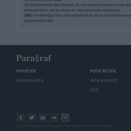
Du prenumererar utan kostnad. Du kan också överraska en vän ge
prenumeration, om du skriver in i den personens mejladress.
OBS:
Vi efterfrågar bara den mejladress du vill ha Nyhetsbrevet mejl
prenumererar
här
.
NYHETER
PODCASTEN
Annonsera
Alla avsnitt
RSS
© 2026 Magasinet Paragraf. Alla rättigheter är reserverade.