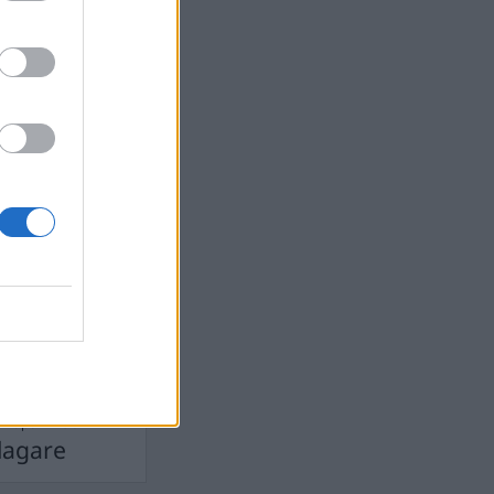
devall
Ebba Busch
isshandel
Israel
let
stdemokraterna
on
Mord
na
ancuent
Nina
isen
d A R Nilsson
ygghet
Rån
Skjutning
terna
Ukraina
Vladimir
e
Vapen
lagare