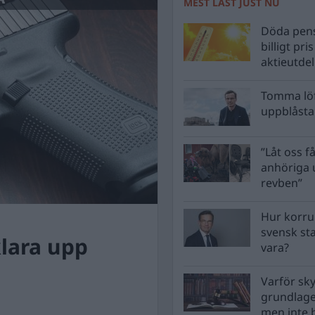
MEST LÄST JUST NU
Döda pens
billigt pri
aktieutde
Tomma löf
uppblåsta 
”Låt oss få
anhöriga u
revben”
Hur korru
svensk st
klara upp
vara?
Varför sk
grundlag
men inte 