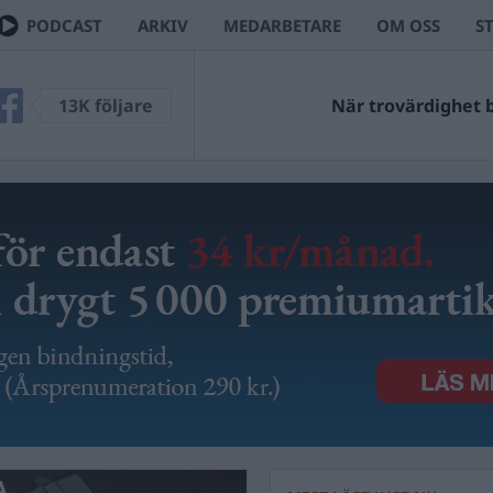
PODCAST
ARKIV
MEDARBETARE
OM OSS
S
13K följare
När trovärdighet bl
A