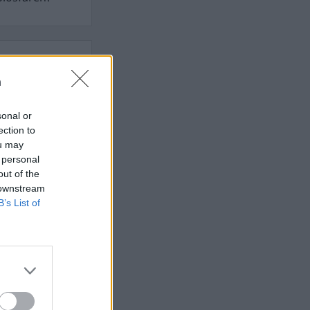
n
t som hatas av
n
sonal or
ection to
ou may
AFS NYHETSBREV
 personal
out of the
 downstream
B’s List of
ndreas
Börje
het
 Carlsson