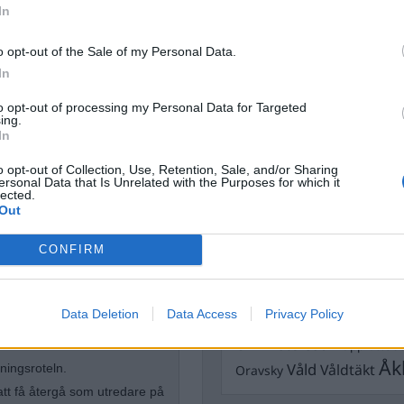
Dick Sun
In
Demokrati
Dömda
o opt-out of the Sale of my Personal Data.
Donald Trump
In
Fängelse
Förhör
Grov m
Jimmie Åkesson
to opt-out of processing my Personal Data for Targeted
Kokainmå
ing.
Kriminalvården
Kri
In
Lagar
Michael Pålss
o opt-out of Collection, Use, Retention, Sale, and/or Sharing
ersonal Data that Is Unrelated with the Purposes for which it
Misshandel
Moderater
lected.
Mordförsök
Out
Nilsson-Lar
Pol
Petter Inedahl
Silventoinen
högertrollen
CONFIRM
Poliser
Ricar
Rasism
Rättssäkerhet
Rättstr
Sverigedemokra
Data Deletion
Data Access
Privacy Policy
minalpolisen arbetat med
Ulf Kristersson
Upprättels
n rotelchef för en rotel med
Åk
Våld
Våldtäkt
ningsroteln.
Oravsky
att få återgå som utredare på