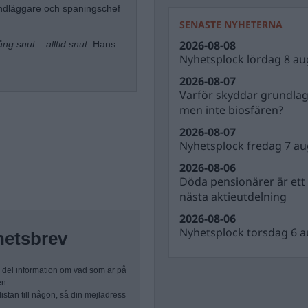
handläggare och spaningschef
SENASTE NYHETERNA
2026-08-08
ng snut – alltid snut.
Hans
Nyhetsplock lördag 8 au
2026-08-07
Varför skyddar grundla
men inte biosfären?
2026-08-07
Nyhetsplock fredag 7 au
2026-08-06
Döda pensionärer är ett b
nästa aktieutdelning
2026-08-06
Nyhetsplock torsdag 6 a
hetsbrev
n del information om vad som är på
en.
stan till någon, så din mejladress