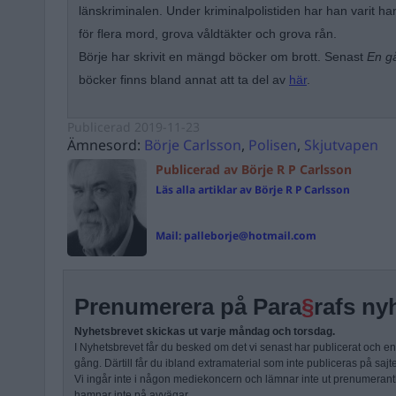
länskriminalen. Under kriminalpolistiden har han varit 
för flera mord, grova våldtäkter och grova rån.
Börje har skrivit en mängd böcker om brott. Senast
En gå
böcker finns bland annat att ta del av
här
.
Publicerad
2019-11-23
Ämnesord:
Börje Carlsson
,
Polisen
,
Skjutvapen
Publicerad av Börje R P Carlsson
Läs alla artiklar av Börje R P Carlsson
Mail:
palleborje@hotmail.com
Prenumerera på Para
§
rafs ny
Nyhetsbrevet skickas ut varje måndag och torsdag.
I Nyhetsbrevet får du besked om det vi senast har publicerat och e
gång. Därtill får du ibland extramaterial som inte publiceras på sajt
Vi ingår inte i någon mediekoncern och lämnar inte ut prenumerantli
hamnar inte på avvägar.