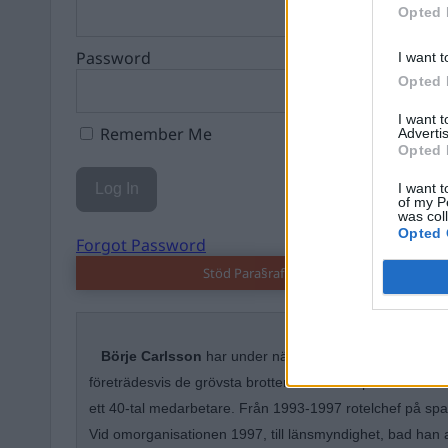
Opted 
Password
I want t
Opted 
I want 
Remember Me
Advertis
Opted 
I want t
of my P
was col
Opted 
Forgot Password
Stöd Para§raf – magasinet som hatas av 
Börje Carlsson
har under nästan hela sin tid inom kri
företrädesvis de grövsta brotten. Under ett par år var ha
ett 40-tal medarbetare. Från 1993-1997 rotelchef på spa
Vid omorganisationen 1997, till länsmyndighet, bad han 