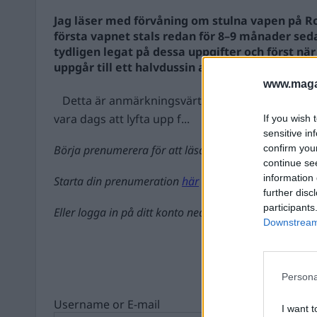
Jag läser med förvåning om stulna vapen på R
första vapnet stals redan för 8–9 månader sed
tydligen legat på dessa uppgifter och först nä
uppgår till ett halvdussin anmäls detta.
www.magas
Detta är anmärkningsvärt och alldeles för djävli
vara dags att lyfta upp f...
If you wish 
sensitive in
Börja prenumerera för att läsa detta innehåll.
confirm you
continue se
information 
Starta din prenumeration
här
further disc
participants
Eller logga in på ditt konto nedan:
Downstream 
Persona
Username or E-mail
I want t