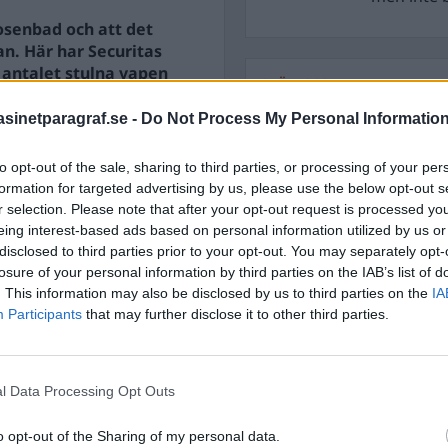
osenbad och att det
an. Här har Securitas
r antalet stulna vapen
STÖD OSS
inetparagraf.se -
Do Not Process My Personal Informatio
Stöd Para§raf – magasine
högertrolle
gt och nu måste det väl
to opt-out of the sale, sharing to third parties, or processing of your per
formation for targeted advertising by us, please use the below opt-out s
r selection. Please note that after your opt-out request is processed y
PRENUMERERA PÅ PARA§R
eing interest-based ads based on personal information utilized by us or
disclosed to third parties prior to your opt-out. You may separately opt-
losure of your personal information by third parties on the IAB’s list of
. This information may also be disclosed by us to third parties on the
IA
Participants
that may further disclose it to other third parties.
ÄMNESORD
A
Anders Cardell
Advokat
l Data Processing Opt Outs
Magnusson
Brottslig
Carlsson
Börje R P
o opt-out of the Sharing of my personal data.