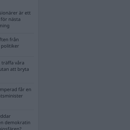
ionärer är ett
s för nästa
lning
ten från
politiker
 träffa våra
tan att bryta
mperad får en
atsminister
yddar
en demokratin
biosfären?