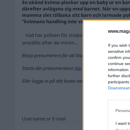
En okänd kvinna plockar upp en baby ur en ba
därefter avlägsna sig med barnet. När en up
mamma slet tillbaka sitt barn och larmade polis
”kvinnans handling inte var brottslig och därför
www.magas
Vad har polisen för stolpskott till anställda? Va
anställts efter de minim...
If you wish 
sensitive in
Börja prenumerera för att läsa detta innehåll.
confirm you
continue se
Starta din prenumeration
här
information 
further disc
Eller logga in på ditt konto nedan:
participants
Downstream 
Persona
Username or E-mail
I want t