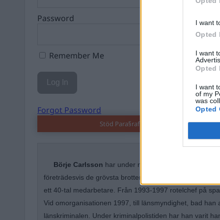
Opted 
Password
I want t
Opted 
I want 
Remember Me
Advertis
Opted 
I want t
of my P
was col
Forgot Password
Opted 
Stöd Para§raf – magasinet som hatas av 
Börje Carlsson
har under nästan hela sin tid inom k
företrädesvis de grövsta brotten. Under ett par år var ha
ett 40-tal medarbetare. Från 1993-1997 rotelchef på spa
Vid omorganisationen 1997, till länsmyndighet, bad han 
länskriminalen. Under kriminalpolistiden har han varit 