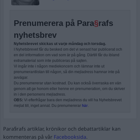
Prenumerera på Para
§
rafs
nyhetsbrev
Nyhetsbrevet skickas ut varje måndag och torsdag.
I Nyhetsbrevet får du besked om det vi senast har publicerat och
en del information om vad som är på gång. Därtill får du ibland
extramaterial som inte publiceras på sajten.
Vi ingår inte i någon mediekoncern och lämnar inte ut
prenumerantlistan till någon, så din mejladress hamnar inte på
avvägar.
Du prenumererar utan kostnad. Du kan också överraska en vän
genom att ge honom eller henne en prenumeration, om du skriver
in i den personens mejladress.
OBS:
Vi efterfrågar bara den mejladress du vill ha Nyhetsbrevet
mejlat till, inget annat. Du prenumererar
här
.
Para§rafs artiklar, krönikor och debattartiklar kan
kommenteras på vår
Facebooksida
.