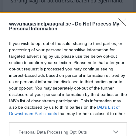
sprang iväg för att utforska båten på egen hand.
Friheten varade inte så länge. Redan efter
middagen var många (män) berusade och
www.magasinetparagraf.se -
Do Not Process My
Personal Information
började uppvakta våra unga döttrar. Flickorna
blev ropade efter, fick oanständiga förslag,
If you wish to opt-out of the sale, sharing to third parties, or
bjudna på drinkar och många tafsande händer.
processing of your personal or sensitive information for
targeted advertising by us, please use the below opt-out
Flickornas mysiga båtresa
med familjen slutade
section to confirm your selection. Please note that after your
med kortspel i hytten. Tack och lov slapp de se
opt-out request is processed you may continue seeing
vad som utspelade sig senare under kvällen.
interest-based ads based on personal information utilized by
us or personal information disclosed to third parties prior to
På nattklubben, framför oss vanliga
your opt-out. You may separately opt-out of the further
disclosure of your personal information by third parties on the
båtresenärers ögon, pågick senare på kvällen en
IAB’s list of downstream participants. This information may
helt öppen prostitution. Vi såg två eller tre
also be disclosed by us to third parties on the
IAB’s List of
stycken (förmodligen) lettiska flickor i 16–17-
Downstream Participants
that may further disclose it to other
årsåldern gå iväg med män, komma tillbaka och
third parties.
gå iväg med en ny man.
Personal Data Processing Opt Outs