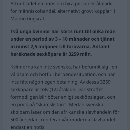
Aftonbladet en notis om fyra personer åtalade
för människohandel, alternativt grovt koppleri i
Malmö tingsrätt.
Två unga kvinnor har körts runt till olika män
under en period av 3 – 10 månader och tjänat
in minst 2,5 miljoner till förövarna.
Antalet
beräknade sexköpare är 3259 män.
Kvinnorna kan inte svenska, har befunnit sig i en
våldsam och hotfull beroendesituation, och har
inte fått någon egen betalning. Av dessa 3259
sexköpare är tolv (12) åtalade. Där straffet
förmodligen blir böter enligt sexköpslagen, och
en prick på ”skämslistan”. Medan svenska
skolbarn läser om den afrikanska slavhandeln för
500 år sedan, renderar vår moderna slavhandel
endast en notis.