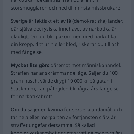
narkotikan bekämpas, från odlaren till
storsmugglaren och ned till minsta missbrukare.
Sverige är faktiskt ett av få (demokratiska) länder,
där själva det fysiska innehavet av narkotika är
olagligt. Om du blir påkommen med narkotika i
din kropp, ditt urin eller blod, riskerar du till och
med fängelse.
Mycket lite görs
däremot mot människohandel.
Straffen här är skrämmande låga. Säljer du 100
gram hasch, värde drygt 10 000 kr på gatan i
Stockholm, kan påföljden bli några års fängelse
för narkotikabrott.
Om du säljer en kvinna för sexuella ändamål, och
tar hela eller merparten av förtjänsten själv, är
straffet ungefär detsamma. Så kallad
koppleriverksamhet ger ett straff på max fyra års