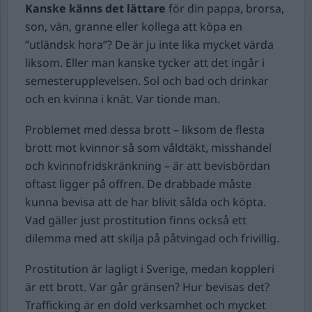
Kanske känns det lättare
för din pappa, brorsa,
son, vän, granne eller kollega att köpa en
”utländsk hora”? De är ju inte lika mycket värda
liksom. Eller man kanske tycker att det ingår i
semesterupplevelsen. Sol och bad och drinkar
och en kvinna i knät. Var tionde man.
Problemet med dessa brott – liksom de flesta
brott mot kvinnor så som våldtäkt, misshandel
och kvinnofridskränkning – är att bevisbördan
oftast ligger på offren. De drabbade måste
kunna bevisa att de har blivit sålda och köpta.
Vad gäller just prostitution finns också ett
dilemma med att skilja på påtvingad och frivillig.
Prostitution är lagligt i Sverige, medan koppleri
är ett brott. Var går gränsen? Hur bevisas det?
Trafficking är en dold verksamhet och mycket