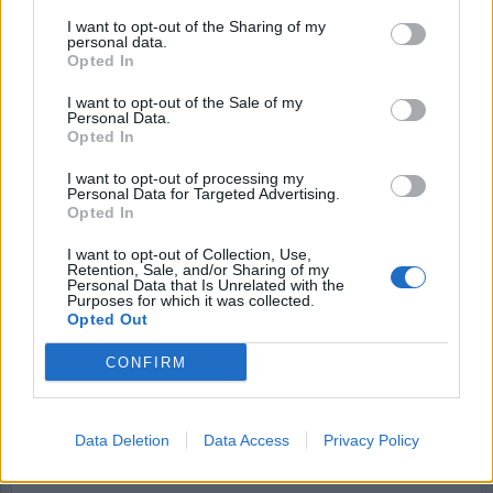
Hallicken, en kostymklädd man i 30-årsåldern,
I want to opt-out of the Sharing of my
personal data.
gjorde öppet upp affärerna och bläddrade
Opted In
ogenerat i sedelbuntarna. Kvinnorna, nej
flickorna, med sina minimala kläder, såg
I want to opt-out of the Sale of my
Personal Data.
frånvarande ut, kanske drogade, bortom
Opted In
medvetande.
I want to opt-out of processing my
Personal Data for Targeted Advertising.
Och ”kunderna”? Tja, din pappa, din brorsa, son,
Opted In
vän, granne, kollega, kanske din man eller
I want to opt-out of Collection, Use,
pojkvän. Vanliga män du ser varje dag. En och
Retention, Sale, and/or Sharing of my
Personal Data that Is Unrelated with the
annan tv-kändis. Olika åldrar, olika
Purposes for which it was collected.
Opted Out
samhällsklasser, olika etniciteter.
CONFIRM
Folkhälsomyndigheten menar att över 10% av
vuxna svenska män någon gång köpt sex. Av dem
har ungefär 80% betalt en prostituerad
Data Deletion
Data Access
Privacy Policy
utomlands, och ungefär hälften också i Sverige.