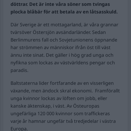
döttrar. Det är inte våra söner som tvingas
plocka blåbär för att betala av en låtsasskuld.
Där Sverige är ett mottagarland, är våra grannar
tvärsöver Östersjön avsändarländer. Sedan
Berlinmurens fall och Sovjetunionens öppnande
har strömmen av människor ifrån öst till väst
ännu inte sinat. Det gäller i hög grad unga och
nyfikna som lockas av västvärldens pengar och
paradis.
Baltstaterna lider fortfarande av en visserligen
växande, men ändock skral ekonomi. Framförallt
unga kvinnor lockas av löften om jobb, eller
kanske äktenskap, i väst. Av Östeuropas
ungefärliga 120 000 kvinnor som traffickeras
varje år hamnar ungefär två tredjedelar i västra
Europa.