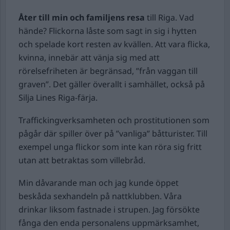
Åter till min och familjens resa
till Riga. Vad
hände? Flickorna låste som sagt in sig i hytten
och spelade kort resten av kvällen. Att vara flicka,
kvinna, innebär att vänja sig med att
rörelsefriheten är begränsad, ”från vaggan till
graven”. Det gäller överallt i samhället, också på
Silja Lines Riga-färja.
Traffickingverksamheten och prostitutionen som
pågår där spiller över på ”vanliga” båtturister. Till
exempel unga flickor som inte kan röra sig fritt
utan att betraktas som villebråd.
Min dåvarande man och jag kunde öppet
beskåda sexhandeln på nattklubben. Våra
drinkar liksom fastnade i strupen. Jag försökte
fånga den enda personalens uppmärksamhet,