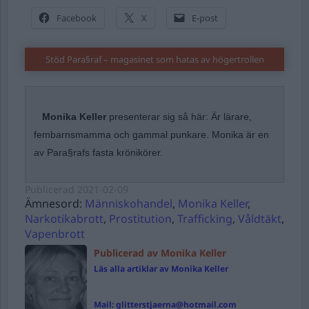
Facebook
X
E-post
Stöd Para§raf – magasinet som hatas av högertrollen
Monika Keller
presenterar sig så här: Är lärare,
fembarnsmamma och gammal punkare. Monika är en
av Para§rafs fasta krönikörer.
Publicerad
2021-02-09
Ämnesord:
Människohandel
,
Monika Keller
,
Narkotikabrott
,
Prostitution
,
Trafficking
,
Våldtäkt
,
Vapenbrott
Publicerad av Monika Keller
Läs alla artiklar av Monika Keller
Mail:
glitterstjaerna@hotmail.com