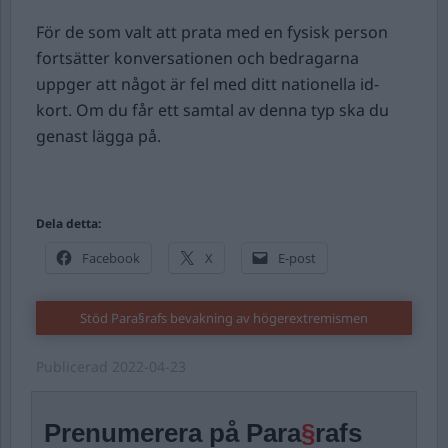
För de som valt att prata med en fysisk person
fortsätter konversationen och bedragarna
uppger att något är fel med ditt nationella id-
kort. Om du får ett samtal av denna typ ska du
genast lägga på.
Dela detta:
Facebook
X
E-post
Stöd Para§rafs bevakning av högerextremismen
Publicerad
2022-04-23
Prenumerera på Para
§
rafs