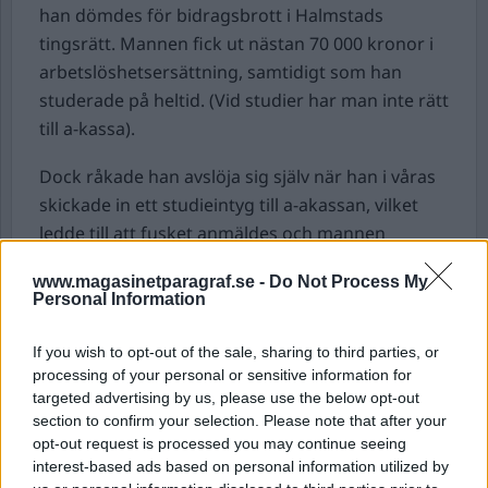
han dömdes för bidragsbrott i Halmstads
tingsrätt. Mannen fick ut nästan 70 000 kronor i
arbetslöshetsersättning, samtidigt som han
studerade på heltid. (Vid studier har man inte rätt
till a-kassa).
Dock råkade han avslöja sig själv när han i våras
skickade in ett studieintyg till a-akassan, vilket
ledde till att fusket anmäldes och mannen
åtalades. Under rättegången skyllde studenten
www.magasinetparagraf.se -
Do Not Process My
på slarv, att han inte läst villkoren ordentligt.
Personal Information
Rätten övertygades inte, utan ansåg att fusket
var medvetet och så allvarligt att straffvärdet var
If you wish to opt-out of the sale, sharing to third parties, or
två månaders fängelse. Studenten klarade sig
processing of your personal or sensitive information for
targeted advertising by us, please use the below opt-out
undan med villkorlig dom och 50 dagsböter då
section to confirm your selection. Please note that after your
han var tidigare ostraffad.
opt-out request is processed you may continue seeing
interest-based ads based on personal information utilized by
Fusket blev ändå kostsamt – utöver återbetalning