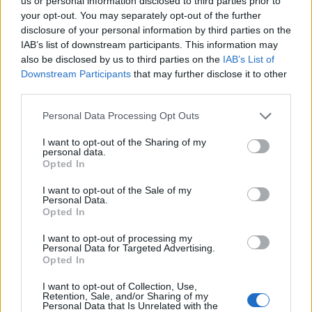
us or personal information disclosed to third parties prior to
med ränta ska han böta 12 000 kronor, betala 800
your opt-out. You may separately opt-out of the further
kronor till Brottsofferfonden och tvingas själv stå
disclosure of your personal information by third parties on the
IAB’s list of downstream participants. This information may
för kostnaderna för sin offentliga försvarare på
also be disclosed by us to third parties on the
IAB’s List of
närmare 4 000 kronor.
Downstream Participants
that may further disclose it to other
third parties.
Juriststudenternas drömarbetsplats –
Åklagarmyndigheten.
Den senaste
Personal Data Processing Opt Outs
kartläggningen från Universum visar att
I want to opt-out of the Sharing of my
Åklagarmyndigheten gått om storbyrån
personal data.
Opted In
Mannheimer Swartling och rankas nu som
drömarbetsplatsen bland Sveriges
I want to opt-out of the Sale of my
Personal Data.
juriststudenter.
Opted In
På tio-i-topp listan finns hela fyra statliga
I want to opt-out of processing my
Personal Data for Targeted Advertising.
myndigheter, men endast två advokatbyråer.
Opted In
– Vi är otroligt stolta och glada över
I want to opt-out of Collection, Use,
Retention, Sale, and/or Sharing of my
förstaplaceringen, säger riksåklagare Petra
Personal Data that Is Unrelated with the