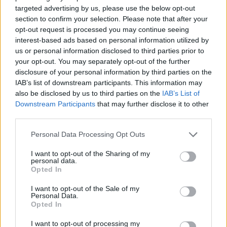
targeted advertising by us, please use the below opt-out
lade det vinnande budet vill vara anonym.
section to confirm your selection. Please note that after your
opt-out request is processed you may continue seeing
Som taget ur en film.
Två maskerade män
interest-based ads based on personal information utilized by
tvingar – med vad som verkar vara våld – in en
us or personal information disclosed to third parties prior to
man i en bil och kör iväg. Ett vittne ringer genast
your opt-out. You may separately opt-out of the further
Polisen och anmäler kidnappningen.
disclosure of your personal information by third parties on the
IAB’s list of downstream participants. This information may
Enligt Tove Hägg, Polisens presstalesperson, så
also be disclosed by us to third parties on the
IAB’s List of
berättade vittnet att en man släpades in i ett
Downstream Participants
that may further disclose it to other
fordon.
third parties.
Med blåljus och sirener stoppades fordonet. Men
Personal Data Processing Opt Outs
det misstänkta offret visade sig var en man som
”kidnappats” till sin svensexa.
I want to opt-out of the Sharing of my
personal data.
Efter att missförståndet utretts fick sällskapet
Opted In
åka vidare och den förlovade mannen fick fira en
I want to opt-out of the Sale of my
sista gång innan han ingick i giftermålets bojor.
Personal Data.
Opted In
Det var den 9 april 2021
när en man knivskars till
I want to opt-out of processing my