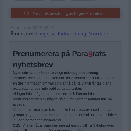
Stöd Para§rafs bevakning av högerextremismen
Publicerad
2022-06-19
Ämnesord:
Fängelse
,
Kidnappning
,
Mördare
Prenumerera på Para
§
rafs
nyhetsbrev
Nyhetsbrevet skickas ut varje måndag och torsdag.
I Nyhetsbrevet får du besked om det vi senast har publicerat och
en del information om vad som är på gång. Därtill får du ibland
extramaterial som inte publiceras på sajten.
Vi ingår inte i någon mediekoncern och lämnar inte ut
prenumerantlistan till någon, så din mejladress hamnar inte på
avvägar.
Du prenumererar utan kostnad. Du kan också överraska en vän
genom att ge honom eller henne en prenumeration, om du skriver
in i den personens mejladress.
OBS:
Vi efterfrågar bara den mejladress du vill ha Nyhetsbrevet
mejlat till, inget annat. Du prenumererar
här
.