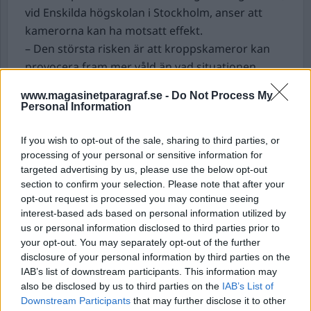
vid Enskilda högskolan i Stockholm, anser att
kamerorna kan ha motsatt effekt.
– Den största risken är att kroppskameror kan
provocera fram mer våld än vad situationen
annars skulle innebära, säger hon till radion.
www.magasinetparagraf.se -
Do Not Process My
Personal Information
En majoritet av ledamöterna
i Frankrikes
parlament ser ut att vara för ett förslag som ska
If you wish to opt-out of the sale, sharing to third parties, or
göra rätten till abort en del av grundlagen.
processing of your personal or sensitive information for
Förslaget kommer efter USA:s historiska beslut
targeted advertising by us, please use the below opt-out
section to confirm your selection. Please note that after your
att riva upp aborträtten.
opt-out request is processed you may continue seeing
Fredagens historiska beslut från Högsta
interest-based ads based on personal information utilized by
domstolen i USA innebär att det nära fem
us or personal information disclosed to third parties prior to
decennier långa konstitutionella skyddet för
your opt-out. You may separately opt-out of the further
disclosure of your personal information by third parties on the
aborter försvann. Nu är det i stället upp till de
IAB’s list of downstream participants. This information may
enskilda delstaterna att själva bestämma.
also be disclosed by us to third parties on the
IAB’s List of
Frankrike var ett av de USA-allierade länder som
Downstream Participants
that may further disclose it to other