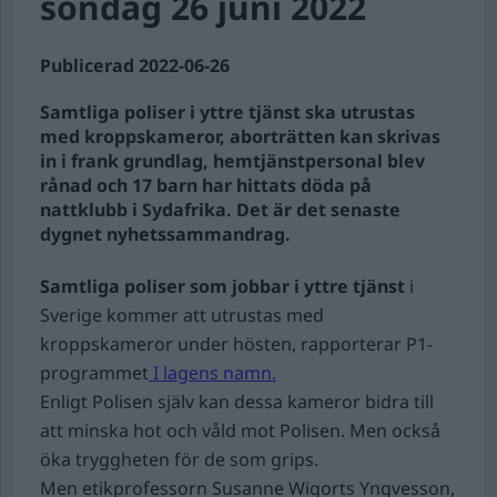
söndag 26 juni 2022
Publicerad 2022-06-26
Samtliga poliser i yttre tjänst ska utrustas
med kroppskameror, aborträtten kan skrivas
in i frank grundlag, hemtjänstpersonal blev
rånad och 17 barn har hittats döda på
nattklubb i Sydafrika. Det är det senaste
dygnet nyhetssammandrag.
Samtliga poliser som jobbar i yttre tjänst
i
Sverige kommer att utrustas med
kroppskameror under hösten, rapporterar P1-
programmet
I lagens namn.
Enligt Polisen själv kan dessa kameror bidra till
att minska hot och våld mot Polisen. Men också
öka tryggheten för de som grips.
Men etikprofessorn Susanne Wigorts Yngvesson,