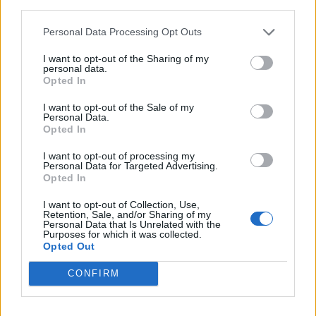
fördömde domstolsbeslutet, ett beslut som
third parties.
president Emmanuel Macron kallade för ett hot
Personal Data Processing Opt Outs
mot kvinnors frihet.
Nu har Aurore Berge, partiledare för Macrons
I want to opt-out of the Sharing of my
personal data.
parti Republiken på väg, annonserat ett
Opted In
lagförslag om att låta aborträtten bli en del av
I want to opt-out of the Sale of my
den franska konstitutionen, enligt TT.
Personal Data.
Opted In
Hemtjänstpersonal rånad i bil.
Polisen har varit
I want to opt-out of processing my
på plats i Örkelljunga med anledning av att
Personal Data for Targeted Advertising.
Opted In
hemtjänstpersonal blivit rånad.
Gärningsmannen ska även ha tagit bilnycklar
I want to opt-out of Collection, Use,
Retention, Sale, and/or Sharing of my
från hemtjänstpersonalen som satt i
Personal Data that Is Unrelated with the
hemtjänstens bil.
Purposes for which it was collected.
Opted Out
Personen som rånats ska inte ha skadats fysiskt i
samband med rånet. Polisen kunde gripa
CONFIRM
gärningsmannen i närheten.