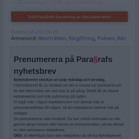
Stöd Para§rafs bevakning av rättssäkerheten
Publicerad
2022-06-26
Ämnesord:
Aborträtten
,
Förgiftning
,
Polisen
,
Rån
Prenumerera på Para
§
rafs
nyhetsbrev
Nyhetsbrevet skickas ut varje måndag och torsdag.
I Nyhetsbrevet får du besked om det vi senast har publicerat och
en del information om vad som är på gång. Därtill får du ibland
extramaterial som inte publiceras på sajten.
Vi ingår inte i någon mediekoncern och lämnar inte ut
prenumerantlistan till någon, så din mejladress hamnar inte på
avvägar.
Du prenumererar utan kostnad. Du kan också överraska en vän
genom att ge honom eller henne en prenumeration, om du skriver
in i den personens mejladress.
OBS:
Vi efterfrågar bara den mejladress du vill ha Nyhetsbrevet