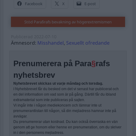
Facebook
X
E-post
Stöd Para§rafs bevakning av högerextremismen
Publicerad
2022-07-10
Ämnesord:
Misshandel
,
Sexuellt ofredande
Prenumerera på Para
§
rafs
nyhetsbrev
Nyhetsbrevet skickas ut varje måndag och torsdag.
I Nyhetsbrevet får du besked om det vi senast har publicerat och
en del information om vad som är på gång. Därtill får du ibland
extramaterial som inte publiceras på sajten.
Vi ingår inte i någon mediekoncern och lämnar inte ut
prenumerantlistan till någon, så din mejladress hamnar inte på
avvägar.
Du prenumererar utan kostnad. Du kan också överraska en vän
genom att ge honom eller henne en prenumeration, om du skriver
in i den personens mejladress.