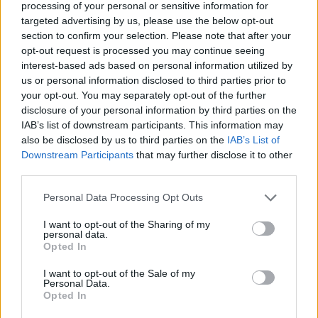
processing of your personal or sensitive information for
RadioFreeEurope.
targeted advertising by us, please use the below opt-out
Ett uttalande hon kan komma att åtalas för är
section to confirm your selection. Please note that after your
opt-out request is processed you may continue seeing
”Vettiga människor är för fred”. I det fall hon
interest-based ads based on personal information utilized by
döms riskerar hon tio års fängelse.
us or personal information disclosed to third parties prior to
your opt-out. You may separately opt-out of the further
En man i 55-årsåldern
, som var domare i Partille
disclosure of your personal information by third parties on the
Cup, ska i samband med en handbollsmatch ha
IAB’s list of downstream participants. This information may
tagit en 16-årig flicka, som var funktionär, på
also be disclosed by us to third parties on the
IAB’s List of
Downstream Participants
that may further disclose it to other
rumpan. Mannen tvingades lämna platsen.
third parties.
När polis informerades så beslutades det att åka
till mannens hotell för att hämta honom till
Personal Data Processing Opt Outs
förhör. Men domaren var inte kvar. Han hade
I want to opt-out of the Sharing of my
checkat ut och troligen hunnit lämna landet.
personal data.
Opted In
En pappa och dennes
sambo dömdes av
I want to opt-out of the Sale of my
Lycksele tingsrätt till två år och fyra månaders
Personal Data.
Opted In
fängelse för att under en lång tid ha misshandlat