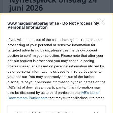
juni 2026
Kvinna åtalas för våldtäkt mot barn på HVB-hem,
tonårspojke allvarligt skadad efter bråk på buss i
www.magasinetparagraf.se -
Do Not Process My
Malmö, man åtalas för olaga hot mot
Personal Information
utrikesminister Stenergard och misstänkt
blottare i Örebro.
If you wish to opt-out of the sale, sharing to third parties, or
processing of your personal or sensitive information for
targeted advertising by us, please use the below opt-out
Nyhetsplock söndag 21
section to confirm your selection. Please note that after your
opt-out request is processed you may continue seeing
juni 2026
interest-based ads based on personal information utilized by
us or personal information disclosed to third parties prior to
Misstänkt våldtäkt i Malmö, far och son
your opt-out. You may separately opt-out of the further
misshandlade på camping, naken man i
disclosure of your personal information by third parties on the
hopptorn vid badplats och misstänkt
IAB’s list of downstream participants. This information may
drunkningstillbud i Linköping.
also be disclosed by us to third parties on the
IAB’s List of
Downstream Participants
that may further disclose it to other
third parties.
Nyhetsplock tisdag 9