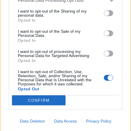
juni 2026
Personal Data Processing Opt Outs
I want to opt-out of the Sharing of my
Kvinna åtalas efter att barn dog i brand, bråk vid
personal data.
misstänkt påkörning i Uppsala, två män gripna
Opted In
för väpnat bilrån i Helsingborg och civilanställd
I want to opt-out of the Sale of my
polis åtalas för våldtäkt mot kollega.
Personal Data.
Opted In
Nyhetsplock onsdag 8
I want to opt-out of processing my
Personal Data for Targeted Advertising.
april 2026
Opted In
I want to opt-out of Collection, Use,
Handgranat hittad vid Skeppsbron i Malmö, polis
Retention, Sale, and/or Sharing of my
åtalas för sexuellt ofredande, säkerhetszon i
Personal Data that Is Unrelated with the
Purposes for which it was collected.
Stockholm förlängs och 18-åring åtalas för att ha
Opted Out
lagt ut morduppdrag på krypterad app.
CONFIRM
Nyhetsplock fredag 13
mars 2026
Data Deletion
Data Access
Privacy Policy