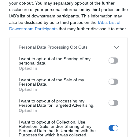
En kvinna i Alingsås har anmält
GB Glace till
your opt-out. You may separately opt-out of the further
Konsumentverket. Detta efter att de, enligt
disclosure of your personal information by third parties on the
IAB’s list of downstream participants. This information may
kvinnan, smyghöjt priset på klassikern Piggelin.
also be disclosed by us to third parties on the
IAB’s List of
Kvinnan hävdar i sin anmälan att företaget har
Downstream Participants
that may further disclose it to other
höjt priset på Piggelin i flerpack samtidigt som
third parties.
antalet glassar i förpackningen minskat från 15
Personal Data Processing Opt Outs
till 10 stycken.
”De tror tydligen att deras kunder är helt
I want to opt-out of the Sharing of my
personal data.
korkade och omedvetna. Det kan ju ändå inte
Opted In
vara ok?” Står det bland annat i anmälan.
I want to opt-out of the Sale of my
Kommunikationsansvarig på GB Glace, Sandhya
Personal Data.
Forselius, säger till Aftonbladet att företaget inte
Opted In
känner till att en anmälan gjorts men att
I want to opt-out of processing my
Konsumentverket endast kontaktar berörda
Personal Data for Targeted Advertising.
Opted In
företag i de fall då de ämnar följa upp anmälan.
Vidare säger hon att det är återförsäljare och
I want to opt-out of Collection, Use,
Retention, Sale, and/or Sharing of my
butiksinnehavare själva som sätter priser på
Personal Data that Is Unrelated with the
Purposes for which it was collected.