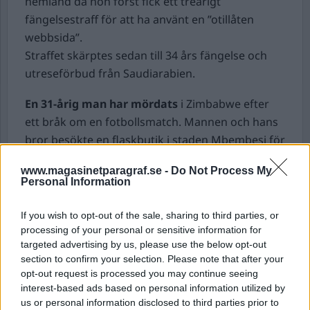
hemland då hon först fick ett treårigt
fängelsestraff för att ha använt en ”otillåten
webbsida”.
Straffet skärptes sedan till 34 års fängelse och
utreseförbud från Saudiarabien.
En 31-årig man har mördats
i Zimbabwe efter
ett bråk om en fotbollsmatch. Mannen och hans
bror besökte en flaskbutik i staden Mbembesi för
att se på matchen mellan Manchester United och
www.magasinetparagraf.se -
Do Not Process My
Brentford.
Personal Information
Då matchen var slut hamnade brodern i bråk
med en annan man som också sett på matchen.
If you wish to opt-out of the sale, sharing to third parties, or
31-åringen försökte försvara sin bror varpå han
processing of your personal or sensitive information for
targeted advertising by us, please use the below opt-out
höggs ihjäl med en machete.
section to confirm your selection. Please note that after your
Den misstänkte gärningsmannen flydde efter
opt-out request is processed you may continue seeing
dådet och är fortfarande på fri fot.
interest-based ads based on personal information utilized by
us or personal information disclosed to third parties prior to