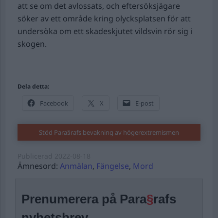
att se om det avlossats, och eftersöksjägare
söker av ett område kring olycksplatsen för att
undersöka om ett skadeskjutet vildsvin rör sig i
skogen.
Dela detta:
Facebook
X
E-post
Stöd Para§rafs bevakning av högerextremismen
Publicerad
2022-08-18
Ämnesord:
Anmälan
,
Fängelse
,
Mord
Prenumerera på Para
§
rafs
nyhetsbrev