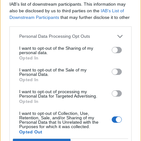
IAB’s list of downstream participants. This information may
fåglar, bland annat den rödlistade mindre
also be disclosed by us to third parties on the
IAB’s List of
hackspetten.
Downstream Participants
that may further disclose it to other
I området där 130 lägenheter planerats, finns
third parties.
många stora och äldre träd samt ett flertal arter
Personal Data Processing Opt Outs
som skyddas av EU.
Det handlar främst om häckningsmiljöer för
I want to opt-out of the Sharing of my
personal data.
mindre och större hackspett, gröngöling,
Opted In
svartmes och trädkrypare samt födobiotyper för
spillkråka.
I want to opt-out of the Sale of my
Personal Data.
Opted In
Två finska journalister döms för röjande av
I want to opt-out of processing my
statshemlighet
efter att ha släppt
Personal Data for Targeted Advertising.
sekretessbelagda försvarsunderrättelser.
Opted In
Journalisterna, arbetar vid Finlands största
I want to opt-out of Collection, Use,
dagstidning Helsingin Sanomat, skrev en artikel
Retention, Sale, and/or Sharing of my
Personal Data that Is Unrelated with the
som innehöll hemligstämplade
Purposes for which it was collected.
Opted Out
försvarsunderrättelser, rapporterar Yle.