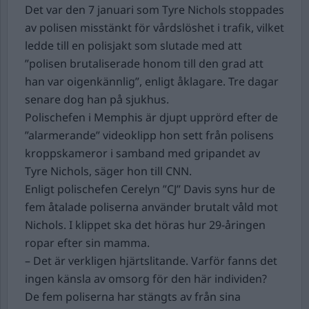
Det var den 7 januari som Tyre Nichols stoppades
av polisen misstänkt för vårdslöshet i trafik, vilket
ledde till en polisjakt som slutade med att
”polisen brutaliserade honom till den grad att
han var oigenkännlig”, enligt åklagare. Tre dagar
senare dog han på sjukhus.
Polischefen i Memphis är djupt upprörd efter de
”alarmerande” videoklipp hon sett från polisens
kroppskameror i samband med gripandet av
Tyre Nichols, säger hon till CNN.
Enligt polischefen Cerelyn ”CJ” Davis syns hur de
fem åtalade poliserna använder brutalt våld mot
Nichols. I klippet ska det höras hur 29-åringen
ropar efter sin mamma.
– Det är verkligen hjärtslitande. Varför fanns det
ingen känsla av omsorg för den här individen?
De fem poliserna har stängts av från sina