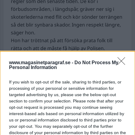
regler som den senaste tiden. De kör i
förbudsområden, i längdspår, gräver ner sig i
skoterlederna med flit och kör sönder terrängen
så det blir synbara skador. Ingen respekt längre,
säger hon.
Hon har tröttnat på att försöka prata folk till
rätta och att de måste få hjälp av Polisen.
– Jag skulle vilja ha polis på snöskoter hela tiden
www.magasinetparagraf.se -
Do Not Process My
men vi har inte de resurserna. Det här är väldigt
Personal Information
svårt att planera i förväg, säger Lowe
Hulterström, kommunpolis i Malung-Sälen, till
If you wish to opt-out of the sale, sharing to third parties, or
SVT.
processing of your personal or sensitive information for
targeted advertising by us, please use the below opt-out
Hackspett stoppar lägenhetsbygge
.
Ett bygge
section to confirm your selection. Please note that after your
opt-out request is processed you may continue seeing
av fyra flerbostadshus i Solberga i Stockholm
interest-based ads based on personal information utilized by
stoppas när Mark- och miljööverdomstolen
us or personal information disclosed to third parties prior to
upphäver detaljplanen, rapporterar DN.
your opt-out. You may separately opt-out of the further
Anledningen är att bygget skulle störa vilda
disclosure of your personal information by third parties on the