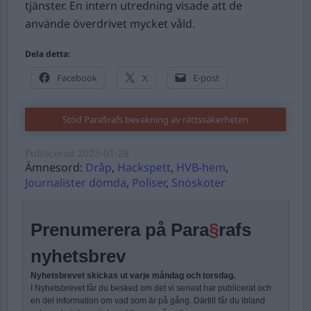
tjänster. En intern utredning visade att de
använde överdrivet mycket våld.
Dela detta:
Facebook
X
E-post
Stöd Para§rafs bevakning av rättssäkerheten
Publicerad
2023-01-28
Ämnesord:
Dråp
,
Hackspett
,
HVB-hem
,
Journalister dömda
,
Poliser
,
Snöskoter
Prenumerera på Para
§
rafs
nyhetsbrev
Nyhetsbrevet skickas ut varje måndag och torsdag.
I Nyhetsbrevet får du besked om det vi senast har publicerat och
en del information om vad som är på gång. Därtill får du ibland