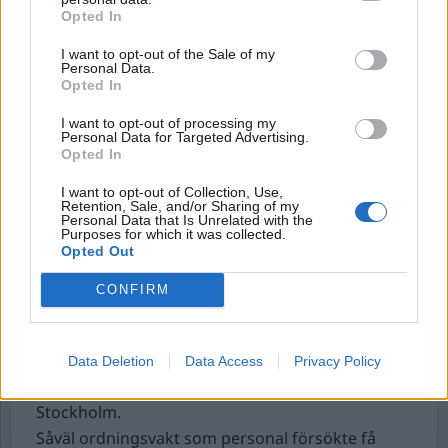
polisövning
i Klippan i Skåne. Omkring hundra
Opted In
personer spelade upploppsmakare som rörde
sig längs stadens gator.
I want to opt-out of the Sale of my
Personal Data.
Det var en övning som är ett resultat av
Opted In
påskupploppen, där Polisen fick mycket kritik.
I want to opt-out of processing my
Övningen handlade om att träna och öka
Personal Data for Targeted Advertising.
Opted In
kompetensen.
– Poliserna får öva på att ställa upp kravallstaket,
I want to opt-out of Collection, Use,
Retention, Sale, and/or Sharing of my
säkra områden, styra upp demonstrationer och
Personal Data that Is Unrelated with the
Purposes for which it was collected.
hur vi hanterar stökiga demonstranter, säger
Opted Out
Fredrik Brokopp, utbildningsledare, till SVT
Helsingborg.
CONFIRM
En misstänkt narkotikapåverkad man i 20-
årsåldern hade
lagt sig för att sova på
Data Deletion
Data Access
Privacy Policy
bibliotekets barnboksavdelningen i Sundbyberg,
Stockholm.
Såväl ordningsvakt som personal försökte få