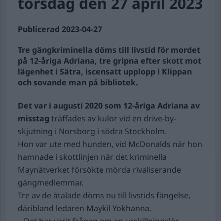
torsdag den 27 april 2023
Publicerad 2023-04-27
Tre gängkriminella döms till livstid för mordet
på 12-åriga Adriana, tre gripna efter skott mot
lägenhet i Sätra, iscensatt upplopp i Klippan
och sovande man på bibliotek.
Det var i augusti 2020 som 12-åriga Adriana av
misstag
träffades av kulor vid en drive-by-
skjutning i Norsborg i södra Stockholm.
Hon var ute med hunden, vid McDonalds när hon
hamnade i skottlinjen när det kriminella
Maynätverket försökte mörda rivaliserande
gängmedlemmar.
Tre av de åtalade döms nu till livstids fängelse,
däribland ledaren Maykil Yokhanna.