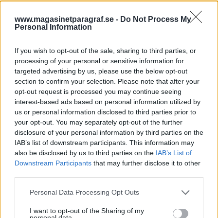
– Det har varit frågan om en urskillningslös
eldgivning med automatvapen på en plats där
www.magasinetparagraf.se -
Do Not Process My
det fanns flera människor och en av dem dog.
Personal Information
Straffet kan därför inte bli något annat än
fängelse på livstid, säger rättens ordförande
If you wish to opt-out of the sale, sharing to third parties, or
processing of your personal or sensitive information for
chefsrådmannen Tore Gissin
i ett
targeted advertising by us, please use the below opt-out
pressmeddelande.
section to confirm your selection. Please note that after your
opt-out request is processed you may continue seeing
Under natten mot onsdagen larmades polis till
interest-based ads based on personal information utilized by
Sätra i södra
Stockholm gällande en misstänkt
us or personal information disclosed to third parties prior to
skottlossning. Patrullerna på plats hittade bland
your opt-out. You may separately opt-out of the further
disclosure of your personal information by third parties on the
annat kulhål i ett flerfamiljshus.
IAB’s list of downstream participants. This information may
Ingen av de tre personer som befann sig i
also be disclosed by us to third parties on the
IAB’s List of
lägenheten vid skjutningen skadades. Tre
Downstream Participants
that may further disclose it to other
personer greps kort efter händelsen som
third parties.
misstänkta för mordförsök.
Personal Data Processing Opt Outs
Under onsdagen genomfördes en omfattande
I want to opt-out of the Sharing of my
personal data.