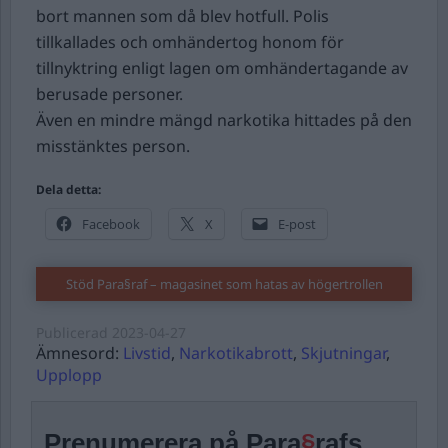
bort mannen som då blev hotfull. Polis
tillkallades och omhändertog honom för
tillnyktring enligt lagen om omhändertagande av
berusade personer.
Även en mindre mängd narkotika hittades på den
misstänktes person.
Dela detta:
Facebook
X
E-post
Stöd Para§raf – magasinet som hatas av högertrollen
Publicerad
2023-04-27
Ämnesord:
Livstid
,
Narkotikabrott
,
Skjutningar
,
Upplopp
Prenumerera på Para
§
rafs