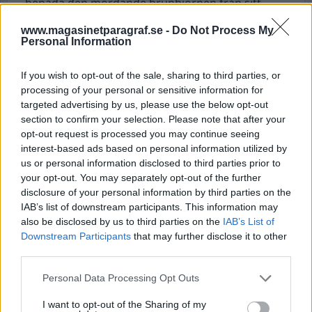
benåda den mördande brunbjörnen från sitt
dödsstraff. I sitt beslut skriver man att en
www.magasinetparagraf.se -
Do Not Process My
avlivning anses vara ”oproportionerlig med tanke
Personal Information
på nationell och överstatlig lag”.
Ärendet kommer nu tas upp i nästa instans innan
If you wish to opt-out of the sale, sharing to third parties, or
processing of your personal or sensitive information for
björnen kan släppas fri långt från mänsklig
targeted advertising by us, please use the below opt-out
population.
section to confirm your selection. Please note that after your
opt-out request is processed you may continue seeing
En kvinnan från Haparanda försökte elda upp
interest-based ads based on personal information utilized by
sig själv och sin sambo framför de egna barnen,
us or personal information disclosed to third parties prior to
nu väcks åtal mot henne.
your opt-out. You may separately opt-out of the further
disclosure of your personal information by third parties on the
Totalt finns det fem åtalspunkter. Grov
IAB’s list of downstream participants. This information may
misshandel, när hon hällde bensin över sambon
also be disclosed by us to third parties on the
IAB’s List of
och försöka sätta fyr.
Downstream Participants
that may further disclose it to other
Mordbrand, när hon försökte sätta eld på huset.
third parties.
Två fall av misshandel när den åtalade slog och
Personal Data Processing Opt Outs
klöste sambon och slog styvdottern med en
väska.
I want to opt-out of the Sharing of my