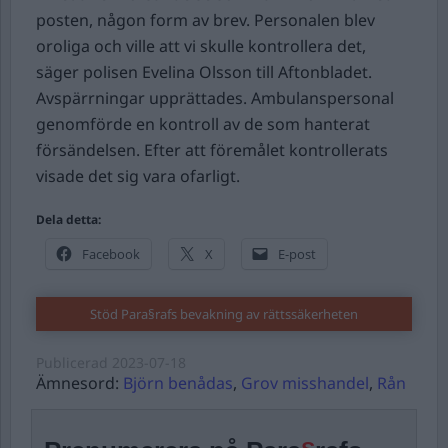
posten, någon form av brev. Personalen blev
oroliga och ville att vi skulle kontrollera det,
säger polisen Evelina Olsson till Aftonbladet.
Avspärrningar upprättades. Ambulanspersonal
genomförde en kontroll av de som hanterat
försändelsen. Efter att föremålet kontrollerats
visade det sig vara ofarligt.
Dela detta:
Facebook
X
E-post
Stöd Para§rafs bevakning av rättssäkerheten
Publicerad
2023-07-18
Ämnesord:
Björn benådas
,
Grov misshandel
,
Rån