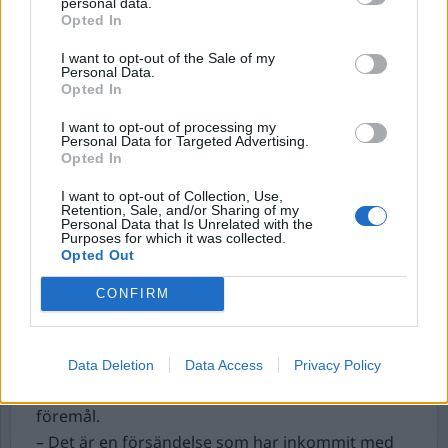
personal data.
Barnfridsbrott, samtliga gärningar begicks
Opted In
framför barnen. Kvinnan nekar till brott,
I want to opt-out of the Sale of my
huvudförhandling är planerad till den 27 juli.
Personal Data.
Opted In
Flera polispatruller larmades till en guldbutik
i
I want to opt-out of processing my
området Daljöfors i Borås under
Personal Data for Targeted Advertising.
Opted In
måndagseftermiddagen. En smash and grab-
kupp hade då utförts.
I want to opt-out of Collection, Use,
Retention, Sale, and/or Sharing of my
Flera personer hade slagit sönder fönstren och
Personal Data that Is Unrelated with the
Purposes for which it was collected.
tagit med sig så mycket guld de kunde.
Opted Out
Gärningsmännen flydde sedan i en bil. Ingen
person sakades fysiskt vid rånet. Några
CONFIRM
misstänkta har ännu inte gripits.
P
olis kallades till kommunhuset i Sjöbo i
Data Deletion
Data Access
Privacy Policy
Skåne.
Personal hade larmat om ett misstänkt
föremål.
– Det är en försändelse som har inkommit med