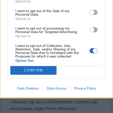
Opted In
shout”.
I want to opt-out of the Sale of my
Sedan försvann den. Sista gången den sågs till
Personal Data.
var när McCartney spelade på den under ”Get
Opted In
back”/”Let it be”-inspelningarna i januari 1969.
I want to opt-out of processing my
Sedan slutar spåren.
Personal Data for Targeted Advertising.
Opted In
Kampanjen för att lokalisera elbasen har fått
namnet ”The lost bass project” och man har
I want to opt-out of Collection, Use,
Retention, Sale, and/or Sharing of my
bland annat knutit grävande journalister till
Personal Data that Is Unrelated with the
Purposes for which it was collected.
projektet. Nu uppmanar man allmänheten att
Opted Out
komma med tips.
CONFIRM
Mc-förare gripen efter vansinnesfärd.
Polisen
har gripit en mc-förare efter en vansinnesfärd
som började norr om Kungsbacka,
Data Deletion
Data Access
Privacy Policy
rapporterar
SVT Nyheter Halland.
– Föraren har kört i 200 kilometer i timmen på
vissa platser, säger Peter Adlersson,