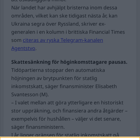
När landet har avhjälpt bristerna inom dessa
områden, vilket kan ske tidigast nästa år, kan
Ukraina segra över Ryssland, skriver ex-
generalen i en kolumn i brittiska Financial Times
som
citeras av ryska Telegram-kanalen
Agentstvo
.
Skattesänkning för höginkomsttagare pausas.
Tidöpartierna stoppar den automatiska
höjningen av brytpunkten för statlig
inkomstskatt, säger finansminister Elisabeth
Svantesson (M).
– I valet mellan att göra ytterligare en historiskt
stor uppräkning, och finansiera andra åtgärder –
exempelvis för hushållen – väljer vi det senare,
säger finansministern.
I år ligger gränsen för statlig inkomstskatt på