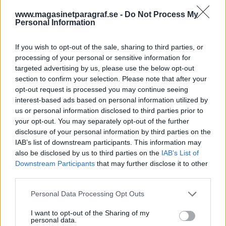
drygt 51 000 kronor i månaden.
www.magasinetparagraf.se -
Do Not Process My
Om brytpunkten automatiskt hade justerats upp
Personal Information
vid årsskiftet hade gränsen landat på nära 57 000
kronor. Detta hade i praktiken inneburit en
If you wish to opt-out of the sale, sharing to third parties, or
skattesänkning för många välavlönade.
processing of your personal or sensitive information for
targeted advertising by us, please use the below opt-out
McCartney vill ha tillbaka sin bas efter 54 år.
section to confirm your selection. Please note that after your
opt-out request is processed you may continue seeing
Paul McCartney efterlyser sin gamla elbas, som
interest-based ads based on personal information utilized by
har varit försvunnen i mer än ett halvt sekel.
us or personal information disclosed to third parties prior to
Nu har Beatles-legendaren och tyska Höfner, som
your opt-out. You may separately opt-out of the further
tillverkade instrumentet, startat en kampanj för
disclosure of your personal information by third parties on the
IAB’s list of downstream participants. This information may
att hitta den
also be disclosed by us to third parties on the
IAB’s List of
1961 köpte Paul McCartney en vänstersträngad
Downstream Participants
that may further disclose it to other
Höfner-bas i Hamburg för ungefär 400 kronor.
third parties.
Han spelade den på scenen, både på Top Ten
Personal Data Processing Opt Outs
Club i Hamburg och Cavern i Liverpool, och det är
den som hörs på klassiska Beatlessinglar som
I want to opt-out of the Sharing of my
personal data.
”Love me do”, ”She loves you” och ”Twist and