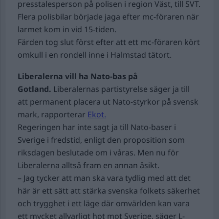
presstalesperson på polisen i region Väst, till SVT.
Flera polisbilar började jaga efter mc-föraren när
larmet kom in vid 15-tiden.
Färden tog slut först efter att ett mc-föraren kört
omkull i en rondell inne i Halmstad tätort.
Liberalerna vill ha Nato-bas på
Gotland.
Liberalernas partistyrelse säger ja till
att permanent placera ut Nato-styrkor på svensk
mark, rapporterar
Ekot.
Regeringen har inte sagt ja till Nato-baser i
Sverige i fredstid, enligt den proposition som
riksdagen beslutade om i våras. Men nu för
Liberalerna alltså fram en annan åsikt.
– Jag tycker att man ska vara tydlig med att det
här är ett sätt att stärka svenska folkets säkerhet
och trygghet i ett läge där omvärlden kan vara
ett mycket allvarligt hot mot Sverige, säger L-