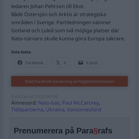
ledaren Johan Pehrson till Ekot.
Både Östersjön och Arktis är strategiska
områden i Sverige. Partiledningen nämner
Gotland och Luleå som två möjliga platser där
Nato-närvaro skulle kunna göra Europa säkrare.
Dela detta:
Facebook
X
E-post
Stöd Para§rafs bevakning av högerextremismen
Publicerad
2023-09-04
Ämnesord:
Nato-bas
,
Paul McCartney
,
Tidöpartierna
,
Ukraina
,
Vansinnesfärd
Prenumerera på Para
§
rafs