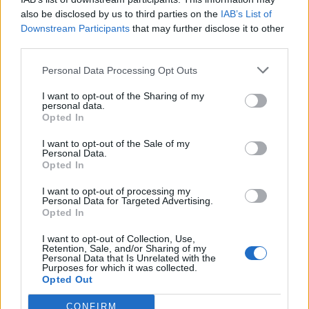
april 2026
also be disclosed by us to third parties on the
IAB’s List of
Downstream Participants
that may further disclose it to other
Kvinna åtalas – bet av sin mans tunga, 18-åring
third parties.
döms efter vansinnesfärd i Umeå, åtal väckt för
omfattande mc-stölder i Mellansverige och
Personal Data Processing Opt Outs
utredning om sjukhusförgiftningarna läggs ned.
I want to opt-out of the Sharing of my
personal data.
Opted In
Nyhetsplock söndag 16
I want to opt-out of the Sale of my
mars 2025
Personal Data.
Opted In
Kvinna hittad död i bostad, vansinnesfärd i
I want to opt-out of processing my
Huddinge, mamma döms – barn fick i sig
Personal Data for Targeted Advertising.
Tramadol och iranska kvinnliga artister blockade
Opted In
på Instagram.
I want to opt-out of Collection, Use,
Retention, Sale, and/or Sharing of my
Personal Data that Is Unrelated with the
Purposes for which it was collected.
Nyhetssammandrag
Opted Out
lördag 28 oktober 2023
CONFIRM