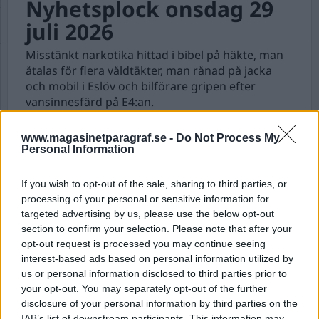
Nyhetsplock onsdag 29
juli 2026
Misstänkt narkotika hittad i bibel på häkte, man
åtalas för flera våldtäkter, man rånad på jacka
och mobil i Eslöv och bilförare gripen efter
vansinnesfärd på E4:an.
www.magasinetparagraf.se -
Do Not Process My
Nyhetsplock tisdag 21
Personal Information
april 2026
If you wish to opt-out of the sale, sharing to third parties, or
Taxiförare bestulen på taxibilen, polis larmas till
processing of your personal or sensitive information for
targeted advertising by us, please use the below opt-out
tvättstugeslagsmål, kvinna åtalas för att ha
section to confirm your selection. Please note that after your
langat narkotika till minderåriga flickor och
opt-out request is processed you may continue seeing
tonårspojke åtalas efter vansinnesfärd med A-
interest-based ads based on personal information utilized by
traktor.
us or personal information disclosed to third parties prior to
your opt-out. You may separately opt-out of the further
disclosure of your personal information by third parties on the
Nyhetsplock torsdag 9
IAB’s list of downstream participants. This information may