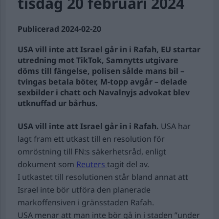
tisdag 20 februari 2024
Publicerad 2024-02-20
USA vill inte att Israel går in i Rafah, EU startar
utredning mot TikTok, Samnytts utgivare
döms till fängelse, polisen sålde mans bil –
tvingas betala böter, M-topp avgår – delade
sexbilder i chatt och Navalnyjs advokat blev
utknuffad ur bårhus.
USA vill inte att Israel går in i Rafah.
USA har
lagt fram ett utkast till en resolution för
omröstning till FN:s säkerhetsråd, enligt
dokument som
Reuters
tagit del av.
I utkastet till resolutionen står bland annat att
Israel inte bör utföra den planerade
markoffensiven i gränsstaden Rafah.
USA menar att man inte bör gå in i staden ”under