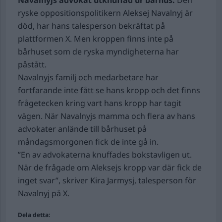
Navalnyjs advokat utknuffad ur bårhus.
Den
ryske oppositionspolitikern Aleksej Navalnyj är
död, har hans talesperson bekräftat på
plattformen X. Men kroppen finns inte på
bårhuset som de ryska myndigheterna har
påstått.
Navalnyjs familj och medarbetare har
fortfarande inte fått se hans kropp och det finns
frågetecken kring vart hans kropp har tagit
vägen. När Navalnyjs mamma och flera av hans
advokater anlände till bårhuset på
måndagsmorgonen fick de inte gå in.
”En av advokaterna knuffades bokstavligen ut.
När de frågade om Aleksejs kropp var där fick de
inget svar”, skriver Kira Jarmysj, talesperson för
Navalnyj på X.
Dela detta: