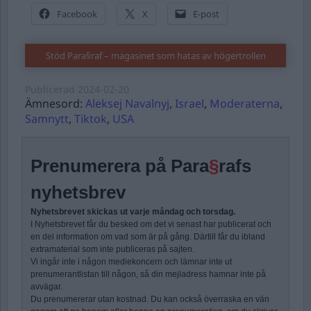
Facebook
X
E-post
Stöd Para§raf – magasinet som hatas av högertrollen
Publicerad
2024-02-20
Ämnesord:
Aleksej Navalnyj
,
Israel
,
Moderaterna
,
Samnytt
,
Tiktok
,
USA
Prenumerera på Para
§
rafs
nyhetsbrev
Nyhetsbrevet skickas ut varje måndag och torsdag.
I Nyhetsbrevet får du besked om det vi senast har publicerat och
en del information om vad som är på gång. Därtill får du ibland
extramaterial som inte publiceras på sajten.
Vi ingår inte i någon mediekoncern och lämnar inte ut
prenumerantlistan till någon, så din mejladress hamnar inte på
avvägar.
Du prenumererar utan kostnad. Du kan också överraska en vän