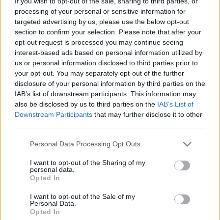
If you wish to opt-out of the sale, sharing to third parties, or
Han döms för två fall av förtal och ett fall av grovt
processing of your personal or sensitive information for
förtal. För detta straffas han med en månads
targeted advertising by us, please use the below opt-out
section to confirm your selection. Please note that after your
fängelse.
opt-out request is processed you may continue seeing
De aktuella artiklarna handlar om den nedlagda
interest-based ads based on personal information utilized by
ideella föreningen Näthatsgranskaren som
us or personal information disclosed to third parties prior to
arbetat med att minska hatbrott och kränkningar
your opt-out. You may separately opt-out of the further
på internet.
disclosure of your personal information by third parties on the
IAB’s list of downstream participants. This information may
Samnytts artiklar har handlat om att beskriva
also be disclosed by us to third parties on the
IAB’s List of
personen bakom som brottsling och
Downstream Participants
that may further disclose it to other
klandervärd.
third parties.
Dagerlind har nekat till brott och hävdat att
Personal Data Processing Opt Outs
publiceringarna om personen är motiverade då
han menar att personen enligt honom är en
I want to opt-out of the Sharing of my
personal data.
makthavare.
Opted In
Polisen sålde mans bil – tvingas betala böter.
I want to opt-out of the Sale of my
Personal Data.
En man köpte en bil på kredit men när en
Opted In