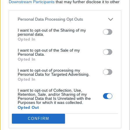
Downstream Participants
that may further disclose it to other
Enligt uppgift ska mannen har blivit skadad, men
third parties.
inte livshotande. Han fördes till sjukhus för vård.
Ingen misstanke om brott finns.
Personal Data Processing Opt Outs
I want to opt-out of the Sharing of my
Ett stort bråk bröt under lördagen ut på
personal data.
Järntorget
i Göteborg mellan olika
Opted In
fotbollssupportrar, detta enligt vad Göteborgs-
I want to opt-out of the Sale of my
Posten (GP) rapporterar.
Personal Data.
Opted In
– Det var mellan 50 till 100 personer inblandade,
men nu har vi kontroll. En person är förd till
I want to opt-out of processing my
Personal Data for Targeted Advertising.
sjukhus och vi har rubricerat det som
Opted In
misshandel. Bråket var över ganska fort, uppger
I want to opt-out of Collection, Use,
polisens vakthavande befäl Martin Hallberg till
Retention, Sale, and/or Sharing of my
Personal Data that Is Unrelated with the
GP.
Purposes for which it was collected.
Någon ytterligare information gällande vilka lag
Opted Out
som det gällde eller om det var relaterat till en
CONFIRM
fotbollsmatch, vill inte polisen kommentera.