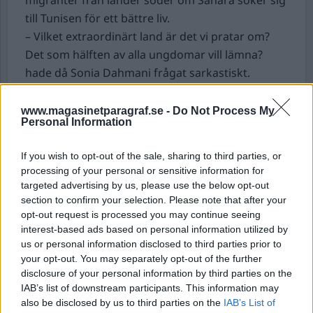
migranter från länder söder om Sahara söker sig
till Tunisen för ett bättre liv.
– Vilket extraordinärt land är det vi pratar om?
Det som hälften av alla ungdomar vill lämna?
hade då Sonia Dahmani frågat sarkastiskt.
Det uttalandet gjorde att hon greps och dömdes
till fängelse enligt en lag som förbjuder
www.magasinetparagraf.se -
Do Not Process My
Personal Information
”spridning av falska nyheter”.
If you wish to opt-out of the sale, sharing to third parties, or
Sent på lördagskvällen larmades
processing of your personal or sensitive information for
räddningstjänst, ambulans
och polis till en
targeted advertising by us, please use the below opt-out
adress utanför Strömstad. Det visade sig att ett
section to confirm your selection. Please note that after your
mindre hus hade rasat över en man.
opt-out request is processed you may continue seeing
– Det är en man som har fått ett mindre hus, lite
interest-based ads based on personal information utilized by
us or personal information disclosed to third parties prior to
större än en friggebod, över sig. Det har rasat
your opt-out. You may separately opt-out of the further
men han har haft änglavakt, säger
disclosure of your personal information by third parties on the
räddningstjänstens styrkeledare Mikael Arkhult
IAB’s list of downstream participants. This information may
till Göteborgs-Posten.
also be disclosed by us to third parties on the
IAB’s List of