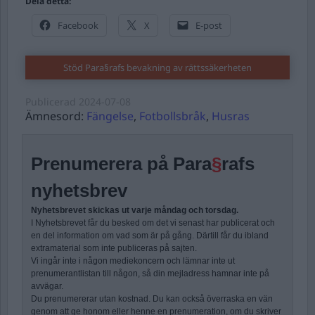
Dela detta:
Facebook
X
E-post
Stöd Para§rafs bevakning av rättssäkerheten
Publicerad
2024-07-08
Ämnesord:
Fängelse
,
Fotbollsbråk
,
Husras
Prenumerera på Para
§
rafs
nyhetsbrev
Nyhetsbrevet skickas ut varje måndag och torsdag.
I Nyhetsbrevet får du besked om det vi senast har publicerat och
en del information om vad som är på gång. Därtill får du ibland
extramaterial som inte publiceras på sajten.
Vi ingår inte i någon mediekoncern och lämnar inte ut
prenumerantlistan till någon, så din mejladress hamnar inte på
avvägar.
Du prenumererar utan kostnad. Du kan också överraska en vän
genom att ge honom eller henne en prenumeration, om du skriver