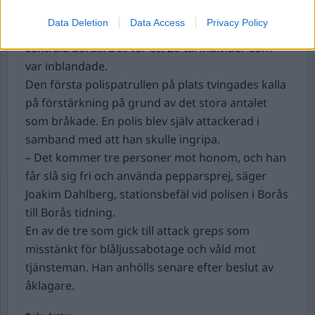
Under natten mot söndagen hamnade ett
Data Deletion
Data Access
Privacy Policy
flertal personer i bråk
utanför en nattklubb i
centrala Borås. Det var ett 20-tal individer som
var inblandade.
Den första polispatrullen på plats tvingades kalla
på förstärkning på grund av det stora antalet
som bråkade. En polis blev själv attackerad i
samband med att han skulle ingripa.
– Det kommer tre personer mot honom, och han
får slå sig fri och använda pepparsprej, säger
Joakim Dahlberg, stationsbefäl vid polisen i Borås
till Borås tidning.
En av de tre som gick till attack greps som
misstänkt för blåljussabotage och våld mot
tjänsteman. Han anhölls senare efter beslut av
åklagare.