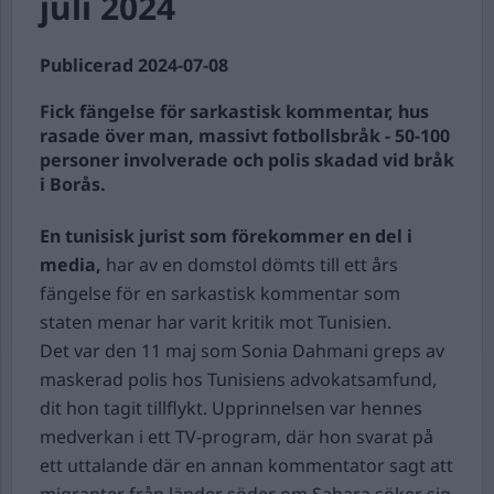
juli 2024
Publicerad 2024-07-08
Fick fängelse för sarkastisk kommentar, hus
rasade över man, massivt fotbollsbråk - 50-100
personer involverade och polis skadad vid bråk
i Borås.
En tunisisk jurist som förekommer en del i
media,
har av en domstol dömts till ett års
fängelse för en sarkastisk kommentar som
staten menar har varit kritik mot Tunisien.
Det var den 11 maj som Sonia Dahmani greps av
maskerad polis hos Tunisiens advokatsamfund,
dit hon tagit tillflykt. Upprinnelsen var hennes
medverkan i ett TV-program, där hon svarat på
ett uttalande där en annan kommentator sagt att