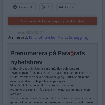
Facebook
X
E-post
Stöd Para§rafs bevakning av rättssäkerheten
Publicerad
2024-07-09
Ämnesord:
Knivhot
,
Livstid
,
Mord
,
Smuggling
Prenumerera på Para
§
rafs
nyhetsbrev
Nyhetsbrevet skickas ut varje måndag och torsdag.
I Nyhetsbrevet får du besked om det vi senast har publicerat och
en del information om vad som är på gång. Därtill får du ibland
extramaterial som inte publiceras på sajten.
Vi ingår inte i någon mediekoncern och lämnar inte ut
prenumerantlistan till någon, så din mejladress hamnar inte på
avvägar.
Du prenumererar utan kostnad. Du kan också överraska en vän
genom att ge honom eller henne en prenumeration, om du skriver