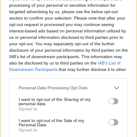
processing of your personal or sensitive information for
Den tonåring som gripits och sedan anhållits
targeted advertising by us, please use the below opt-out
section to confirm your selection. Please note that after your
som misstänkt för
skjutningen i Bagaregården i
opt-out request is processed you may continue seeing
Göteborg under torsdagen, har nu häktats. Det
interest-based ads based on personal information utilized by
var en man i 25-årsåldern som sköts till döds.
us or personal information disclosed to third parties prior to
Enligt polisen är det del av en pågående konflikt
your opt-out. You may separately opt-out of the further
disclosure of your personal information by third parties on the
mellan två kriminella grupperingar. Skjutningen
IAB’s list of downstream participants. This information may
under torsdagen har även koppling till mordet på
also be disclosed by us to third parties on the
IAB’s List of
rapparen C. Gambino.
Downstream Participants
that may further disclose it to other
third parties.
En hamnarbetare dömdes i tingsrätten till två
Personal Data Processing Opt Outs
års fängelse
för planer på smuggling under 2020
och 2022. Av något skäl genomfördes aldrig
I want to opt-out of the Sharing of my
personal data.
planerna. Hovrätten fastställer nu tingsrättens
Opted In
dom.
I want to opt-out of the Sale of my
Personal Data.
I maj dömdes 20-årige Yahya Ibrahim till
Opted In
livstids fängelse
och livstids utvisning efter att