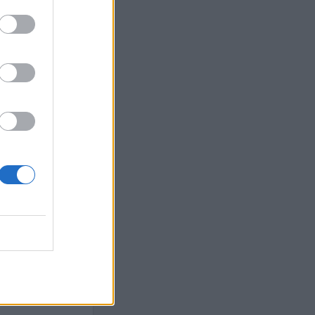
Ebba Busch
isshandel
Israel
let
stdemokraterna
on
Mord
na
ancuent
Nina
isen
d A R Nilsson
ygghet
Rån
Skjutning
terna
Ukraina
Vladimir
e
Vapen
lagare