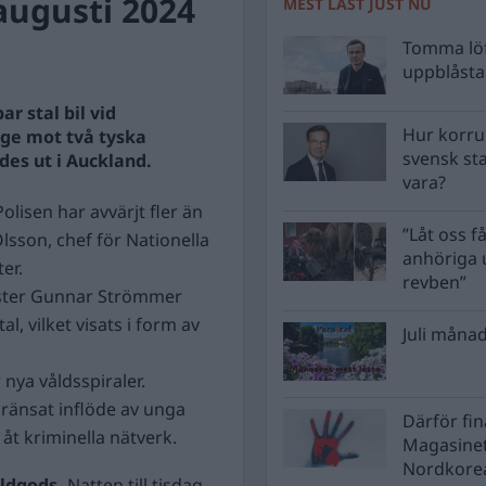
augusti 2024
MEST LÄST JUST NU
Tomma löf
uppblåsta 
r stal bil vid
Hur korru
age mot två tyska
svensk st
des ut i Auckland.
vara?
Polisen har avvärjt fler än
”Låt oss få
sson, chef för Nationella
anhöriga u
er.
revben”
nister Gunnar Strömmer
al, vilket visats i form av
Juli månad
 nya våldsspiraler.
gränsat inflöde av unga
Därför fi
åt kriminella nätverk.
Magasinet
Nordkore
öldgods.
Natten till tisdag