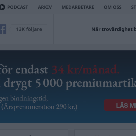
PODCAST
ARKIV
MEDARBETARE
OM OSS
S
13K följare
När trovärdighet bl