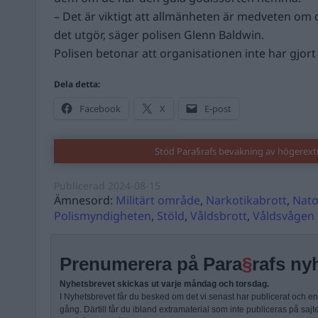
– Det är viktigt att allmänheten är medveten om 
det utgör, säger polisen Glenn Baldwin.
Polisen betonar att organisationen inte har gjort 
Dela detta:
Facebook
X
E-post
Stöd Para§rafs bevakning av högerex
Publicerad
2024-08-15
Ämnesord:
Militärt område
,
Narkotikabrott
,
Nato
Polismyndigheten
,
Stöld
,
Våldsbrott
,
Våldsvågen
Prenumerera på Para
§
rafs ny
Nyhetsbrevet skickas ut varje måndag och torsdag.
I Nyhetsbrevet får du besked om det vi senast har publicerat och e
gång. Därtill får du ibland extramaterial som inte publiceras på sajt