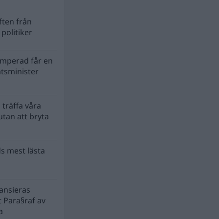
ten från
politiker
mperad får en
atsminister
 träffa våra
tan att bryta
s mest lästa
nansieras
 Para§raf av
a