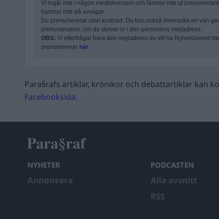
Vi ingår inte i någon mediekoncern och lämnar inte ut prenumerantli
hamnar inte på avvägar.
Du prenumererar utan kostnad. Du kan också överraska en vän ge
prenumeration, om du skriver in i den personens mejladress.
OBS:
Vi efterfrågar bara den mejladress du vill ha Nyhetsbrevet mejl
prenumererar
här
.
Para§rafs artiklar, krönikor och debattartiklar kan
Facebooksida
.
NYHETER
PODCASTEN
Annonsera
Alla avsnitt
RSS