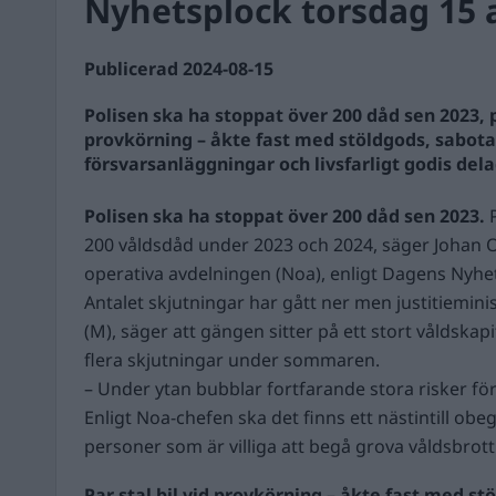
Nyhetsplock torsdag 15 
Publicerad 2024-08-15
Polisen ska ha stoppat över 200 dåd sen 2023, pa
provkörning – åkte fast med stöldgods, sabot
försvarsanläggningar och livsfarligt godis dela
Polisen ska ha stoppat över 200 dåd sen 2023.
200 våldsdåd under 2023 och 2024, säger Johan Ol
operativa avdelningen (Noa), enligt Dagens Nyhet
Antalet skjutningar har gått ner men justitiemi
(M), säger att gängen sitter på ett stort våldskapit
flera skjutningar under sommaren.
– Under ytan bubblar fortfarande stora risker för
Enligt Noa-chefen ska det finns ett nästintill obe
personer som är villiga att begå grova våldsbrott 
Par stal bil vid provkörning – åkte fast med st