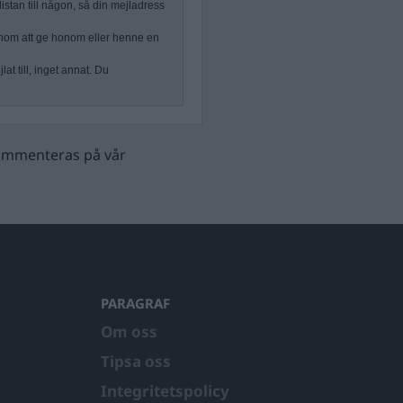
stan till någon, så din mejladress
nom att ge honom eller henne en
at till, inget annat. Du
 kommenteras på vår
PARAGRAF
Om oss
Tipsa oss
Integritetspolicy