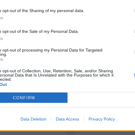
nziger har det tagits prover
Dömda
Donald Trump
onal uppmanas att inte
o opt-out of the Sharing of my personal data.
Fängelse
In
Förhör
Grov m
Jimmie Åkesson
eilenkirchen, knappt sju
Kokainmå
o opt-out of the Sale of my Personal Data.
Kriminalvården
skett.
Kri
In
Lagar
Michael Pålss
örenhetsorganisation i
to opt-out of processing my Personal Data for Targeted
Misshandel
Moderater
ing.
nehåller farliga mängder
In
Mordförsök
Nilsson-Lar
er har sökt vård och upp
Pol
 skänkts till
o opt-out of Collection, Use, Retention, Sale, and/or Sharing
Petter Inedahl
Silventoinen
ersonal Data that Is Unrelated with the Purposes for which it
Poliser
er BBC.
Ricar
lected.
Rasism
Out
n godisbit undersökts.
Rättssäkerhet
Rättstr
Sverigedemokra
CONFIRM
dation är det upp till
Ulf Kristersson
Upprättels
rligt och kan leda till
Åk
Våld
Våldtäkt
Oravsky
Data Deletion
Data Access
Privacy Policy
 att omedelbart kontakta