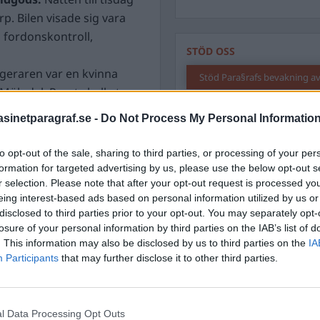
rp. Bilen visade sig vara
 fordonskontroll,
STÖD OSS
geraren var en kvinna
Stöd Para§rafs bevakning av
i Mölndal. Paret skulle ta
enomförde en
inetparagraf.se -
Do Not Process My Personal Informatio
tats med elektronik som
PRENUMERERA PÅ PARA§R
anns i bilen. Paret är nu
to opt-out of the sale, sharing to third parties, or processing of your per
formation for targeted advertising by us, please use the below opt-out s
attfylleri och
r selection. Please note that after your opt-out request is processed y
eing interest-based ads based on personal information utilized by us or
ka hittades i bilen.
disclosed to third parties prior to your opt-out. You may separately opt-
ÄMNESORD
losure of your personal information by third parties on the IAB’s list of
.
Två militäranläggningar i
A
Anders Cardell
. This information may also be disclosed by us to third parties on the
IA
Advokat
tänkta sabotage,
Participants
that may further disclose it to other third parties.
Magnusson
Brottslig
Carlsson
Börje R P
ka tecken på en ”störning”.
Dick Sun
t område spärrades av.
l Data Processing Opt Outs
Demokrati