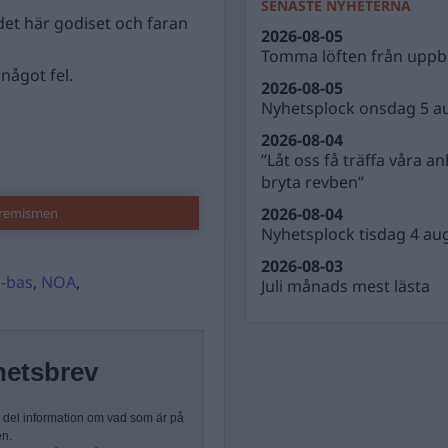
SENASTE NYHETERNA
det här godiset och faran
2026-08-05
Tomma löften från uppbl
något fel.
2026-08-05
Nyhetsplock onsdag 5 a
2026-08-04
”Låt oss få träffa våra a
bryta revben”
2026-08-04
tremismen
Nyhetsplock tisdag 4 au
2026-08-03
-bas
,
NOA
,
Juli månads mest lästa
hetsbrev
n del information om vad som är på
en.