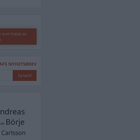
t som hatas av
n
AFS NYHETSBREV
ndreas
Börje
het
 Carlsson