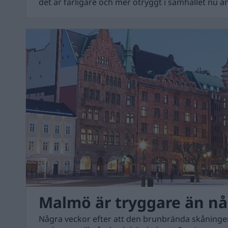
det är farligare och mer otryggt i samhället nu än
Malmö är tryggare än nå
Några veckor efter att den brunbrända skåningen