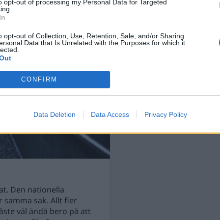
to opt-out of processing my Personal Data for Targeted
ing.
A
In
o opt-out of Collection, Use, Retention, Sale, and/or Sharing
ersonal Data that Is Unrelated with the Purposes for which it
lected.
Out
CONFIRM
Data Deletion
Data Access
Privacy Policy
t. Den nationella
 samma sak. Allt fler
ste väl ändå bero på att