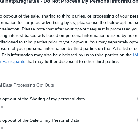
inetparagraf.se -
Do Not Process My Personal Informatio
SENASTE NYHETERNA
2026-08-07
to opt-out of the sale, sharing to third parties, or processing of your per
Nyhetsplock fredag 7 au
formation for targeted advertising by us, please use the below opt-out s
r selection. Please note that after your opt-out request is processed y
2026-08-06
eing interest-based ads based on personal information utilized by us or
Döda pensionärer är ett b
disclosed to third parties prior to your opt-out. You may separately opt-
nästa aktieutdelning
losure of your personal information by third parties on the IAB’s list of
2026-08-06
. This information may also be disclosed by us to third parties on the
IA
Nyhetsplock torsdag 6 a
Participants
that may further disclose it to other third parties.
2026-08-05
Tomma löften från uppbl
 att minska
l Data Processing Opt Outs
2026-08-05
Nyhetsplock onsdag 5 a
o opt-out of the Sharing of my personal data.
k, vill härmed göra våra
In
ävdar att syftet med
len och annan brottslighet
o opt-out of the Sale of my Personal Data.
In