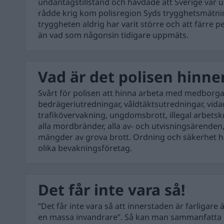
undantagstillstånd och hävdade att Sverige var u
rådde krig kom polisregion Syds trygghetsmätnin
tryggheten aldrig har varit större och att färre 
än vad som någonsin tidigare uppmäts.
Vad är det polisen hinn
Svårt för polisen att hinna arbeta med medborga
bedrägeriutredningar, våldtäktsutredningar, vida
trafikövervakning, ungdomsbrott, illegal arbetskra
alla mordbränder, alla av- och utvisningsärende
mängder av grova brott. Ordning och säkerhet har 
olika bevakningsföretag.
Det får inte vara så!
”Det får inte vara så att innerstaden är farligare
en massa invandrare”. Så kan man sammanfatta