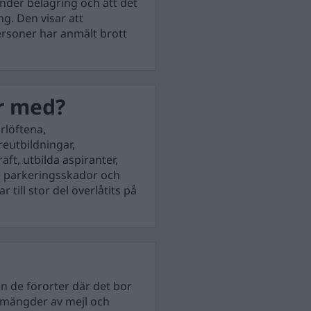
nder belägring och att det
g. Den visar att
personer har anmält brott
er med?
rlöftena,
reutbildningar,
ft, utbilda aspiranter,
n, parkeringsskador och
till stor del överlåtits på
 än de förorter där det bor
 mängder av mejl och