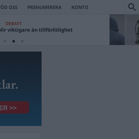
TÖD OSS
PRENUMERERA
KONTO
CKANS VÄRSTA
DEBATT
t Ulf Kristerssons fotosessioner?
viktigare än tillförlitlighet