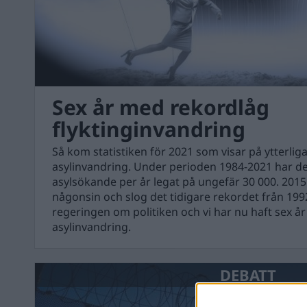
Sex år med rekordlåg
flyktinginvandring
Så kom statistiken för 2021 som visar på ytterlig
asylinvandring. Under perioden 1984-2021 har de
asylsökande per år legat på ungefär 30 000. 2015
någonsin och slog det tidigare rekordet från 19
regeringen om politiken och vi har nu haft sex år
asylinvandring.
DEBATT