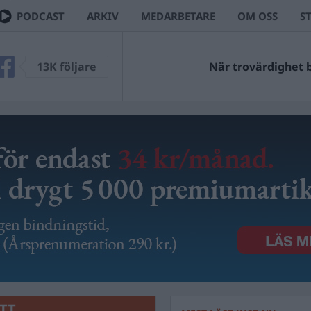
PODCAST
ARKIV
MEDARBETARE
OM OSS
S
VE
13K följare
Ingen kan väl ha missa
När trovärdighet blir 
TT