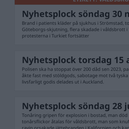
Nyhetsplock söndag 30 
Brand i patients kläder på sjukhus i Strömstad, t
Göteborgs-skjutning, flera skadade i våldsbrott 
protesterna i Turkiet fortsätter
Nyhetsplock torsdag 15 
Polisen ska ha stoppat över 200 dåd sen 2023, par
åkte fast med stöldgods, sabotage mot två tysk
livsfarligt godis delades ut i Auckland.
Nyhetsplock söndag 28 ju
Tonåring gripen för explosion i bostad, man död i
tonårsflickor åtalas för våldsbrott, man som knuf
ravin orsakade jättebranden i Kalifornien och k