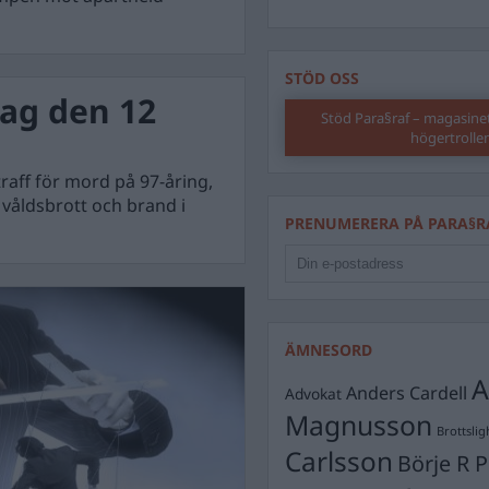
STÖD OSS
ag den 12
Stöd Para§raf – magasine
högertrolle
raff för mord på 97-åring,
 våldsbrott och brand i
PRENUMERERA PÅ PARA§R
ÄMNESORD
A
Anders Cardell
Advokat
Magnusson
Brottslig
Carlsson
Börje R P