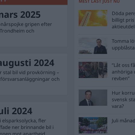
MEST LÄST JUST NU
mars 2025
Döda pens
billigt pri
onårspojke gripen efter
aktieutde
i Trondheim och
Tomma löf
uppblåsta 
augusti 2024
”Låt oss få
anhöriga u
 stal bil vid provkörning –
revben”
a försvarsanläggningar och
Hur korru
svensk st
vara?
li 2024
 elsparksolycka, fler
Juli månad
fade ner brinnande bil i
ampen mot apartheid