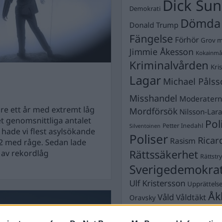
Dick Sun
Demokrati
Dömda
Donald Trump
Fängelse
Förhör
Grov m
Jimmie Åkesson
Kokainmå
Kriminalvården
Kri
Lagar
Michael Pålss
Misshandel
Moderater
are ett år med extremt låg
Mordförsök
Nilsson-Lar
t genomsnittliga antalet
Pol
Petter Inedahl
Silventoinen
 hade vi flest asylsökande
Poliser
Ricar
Rasism
92 med råge. Sedan lade
Rättssäkerhet
 av rekordlåg
Rättstr
Sverigedemokra
Ulf Kristersson
Upprättels
Åk
Våld
Våldtäkt
Oravsky