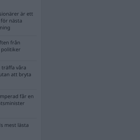
ionärer är ett
s för nästa
lning
ten från
politiker
 träffa våra
tan att bryta
mperad får en
atsminister
s mest lästa