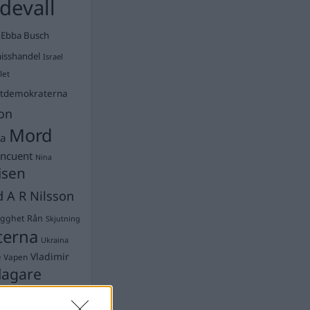
devall
Ebba Busch
isshandel
Israel
let
stdemokraterna
on
Mord
na
ancuent
Nina
isen
d A R Nilsson
ygghet
Rån
Skjutning
terna
Ukraina
Vladimir
e
Vapen
lagare