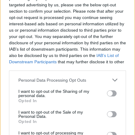
lägre uppklaring än vuxna. Utvecklingen mot
targeted advertising by us, please use the below opt-out
minskad brottslighet bland unga över längre tid
section to confirm your selection. Please note that after your
stöds också av självdeklarationsundersökningar
opt-out request is processed you may continue seeing
interest-based ads based on personal information utilized by
bland elever i 9 klass.
us or personal information disclosed to third parties prior to
your opt-out. You may separately opt-out of the further
Figur 2
disclosure of your personal information by third parties on the
IAB’s list of downstream participants. This information may
Andel 15–20-åringar lagförda för brott av
also be disclosed by us to third parties on the
IAB’s List of
samtliga lagförda 1980–2023. Procent (Brå
)
Downstream Participants
that may further disclose it to other
third parties.
Personal Data Processing Opt Outs
I want to opt-out of the Sharing of my
personal data.
Opted In
I want to opt-out of the Sale of my
Personal Data.
Opted In
I want to opt-out of processing my