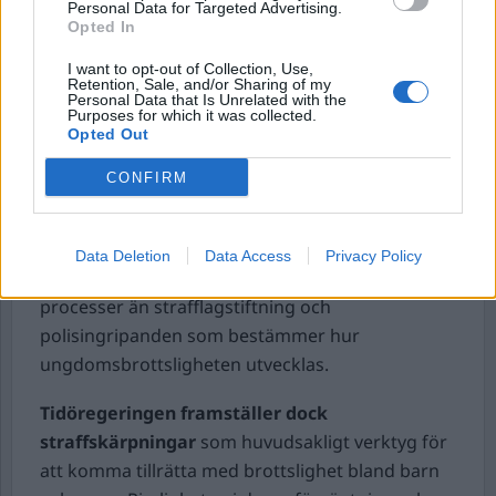
Personal Data for Targeted Advertising.
Opted In
I want to opt-out of Collection, Use,
Retention, Sale, and/or Sharing of my
Personal Data that Is Unrelated with the
Purposes for which it was collected.
Opted Out
CONFIRM
Minskningen av brottsligheten bland unga har
Data Deletion
Data Access
Privacy Policy
skett utan straffskärpningar. Det är andra
processer än strafflagstiftning och
polisingripanden som bestämmer hur
ungdomsbrottsligheten utvecklas.
Tidöregeringen framställer dock
straffskärpningar
som huvudsakligt verktyg för
att komma tillrätta med brottslighet bland barn