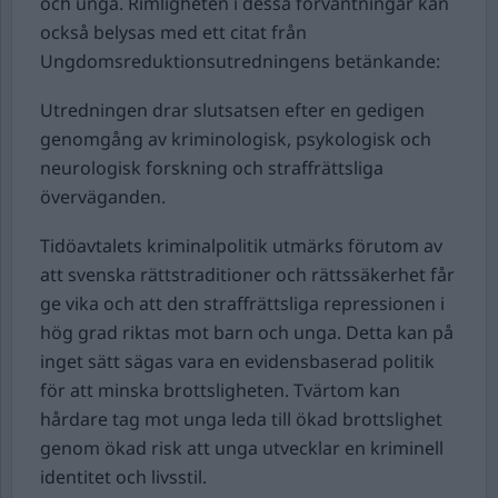
och unga. Rimligheten i dessa förväntningar kan
också belysas med ett citat från
Ungdomsreduktionsutredningens betänkande:
Utredningen drar slutsatsen efter en gedigen
genomgång av kriminologisk, psykologisk och
neurologisk forskning och straffrättsliga
överväganden.
Tidöavtalets kriminalpolitik utmärks förutom av
att svenska rättstraditioner och rättssäkerhet får
ge vika och att den straffrättsliga repressionen i
hög grad riktas mot barn och unga. Detta kan på
inget sätt sägas vara en evidensbaserad politik
för att minska brottsligheten. Tvärtom kan
hårdare tag mot unga leda till ökad brottslighet
genom ökad risk att unga utvecklar en kriminell
identitet och livsstil.