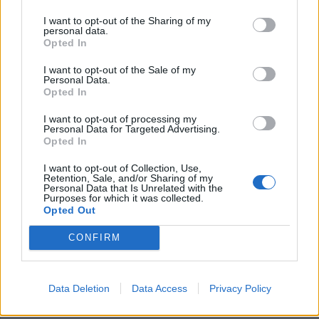
I want to opt-out of the Sharing of my
personal data.
Opted In
I want to opt-out of the Sale of my
Personal Data.
Opted In
I want to opt-out of processing my
Personal Data for Targeted Advertising.
Opted In
I want to opt-out of Collection, Use,
Slåss polisen mot
Retention, Sale, and/or Sharing of my
Personal Data that Is Unrelated with the
Purposes for which it was collected.
väderkvarnar?
Opted Out
Med jämna mellanrum framträder
CONFIRM
justitieministern och rikspolischefen tillsammans
i media för att berätta om hur kriminaliteten i
Sverige utvecklas. Och den 7 november 2025 var
Data Deletion
Data Access
Privacy Policy
det dags igen.