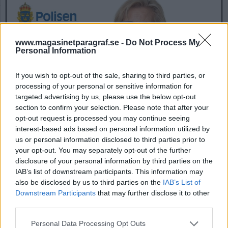
www.magasinetparagraf.se -
Do Not Process My
Personal Information
If you wish to opt-out of the sale, sharing to third parties, or
processing of your personal or sensitive information for
targeted advertising by us, please use the below opt-out
section to confirm your selection. Please note that after your
Bästa rikspolischef, hur
opt-out request is processed you may continue seeing
ska det vara?
interest-based ads based on personal information utilized by
us or personal information disclosed to third parties prior to
Den 7 november 2025 framträdde
your opt-out. You may separately opt-out of the further
rikspolischefen tillsammans med statsministern
disclosure of your personal information by third parties on the
och justitieministern. Jag beskrev deras utsago
IAB’s list of downstream participants. This information may
som om de slogs mot väderkvarnar eftersom det
also be disclosed by us to third parties on the
IAB’s List of
mer lät som ett pennfäktande än seriös debatt.
Downstream Participants
that may further disclose it to other
Nu undrar jag hur det egentligen står till med
third parties.
den statistik som de hänvisar till?
Personal Data Processing Opt Outs