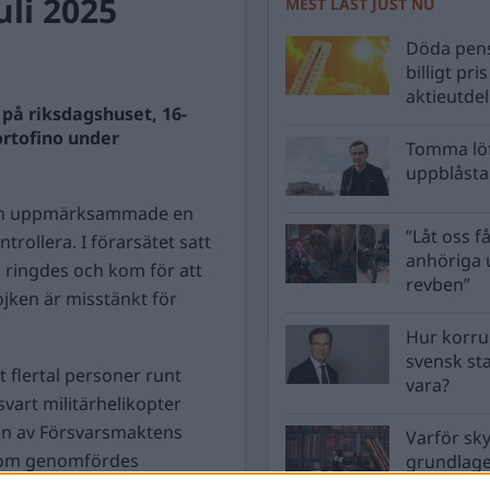
li 2025
MEST LÄST JUST NU
Döda pens
billigt pri
aktieutde
 på riksdagshuset, 16-
Portofino under
Tomma löf
uppblåsta 
n uppmärksammade en
”Låt oss få
trollera. I förarsätet satt
anhöriga u
a ringdes och kom för att
revben”
jken är misstänkt för
Hur korru
svensk st
t flertal personer runt
vara?
vart militärhelikopter
 en av Försvarsmaktens
Varför sk
 som genomfördes
grundlag
men inte 