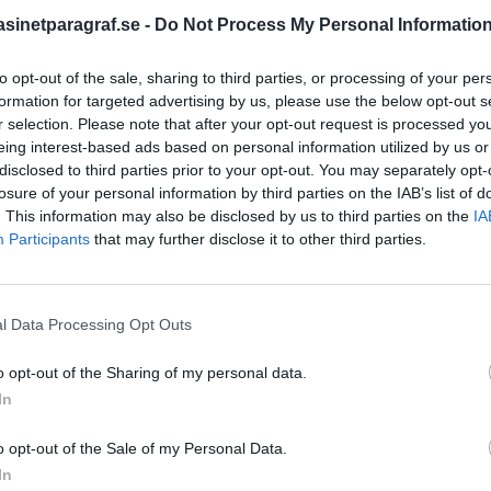
er att finnas runt
inetparagraf.se -
Do Not Process My Personal Informatio
tra och Västra
to opt-out of the sale, sharing to third parties, or processing of your per
nde helikopter användas.
STÖD OSS
formation for targeted advertising by us, please use the below opt-out s
hetens arbete med att
r selection. Please note that after your opt-out request is processed y
Stöd Para§rafs bevakning av
atsledningen”, skriver
eing interest-based ads based on personal information utilized by us or
disclosed to third parties prior to your opt-out. You may separately opt-
losure of your personal information by third parties on the IAB’s list of
ambulans larmades till en
. This information may also be disclosed by us to third parties on the
PRENUMERERA PÅ PARA§R
IA
Participants
that may further disclose it to other third parties.
ter att flera personer
råde spärrades av under
l Data Processing Opt Outs
inns inga tydliga tecken på
ÄMNESORD
ning om allmänfarlig
o opt-out of the Sharing of my personal data.
A
Anders Cardell
er.
Advokat
In
Magnusson
Brottslig
songen.
Den italienska
Carlsson
o opt-out of the Sale of my Personal Data.
Börje R P
a lokala förbud,
In