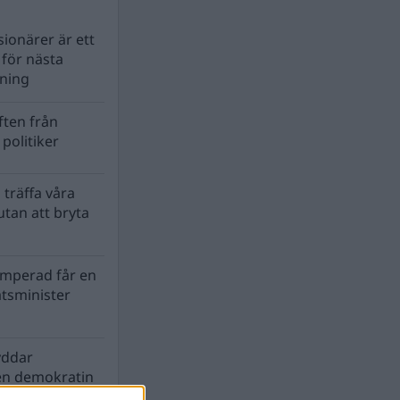
ionärer är ett
s för nästa
lning
ten från
politiker
 träffa våra
tan att bryta
mperad får en
atsminister
yddar
en demokratin
biosfären?