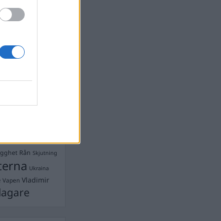
devall
Ebba Busch
isshandel
Israel
let
stdemokraterna
on
Mord
na
ancuent
Nina
isen
d A R Nilsson
ygghet
Rån
Skjutning
terna
Ukraina
Vladimir
e
Vapen
lagare