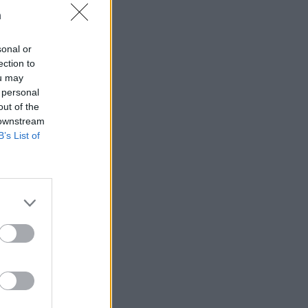
n
sonal or
ection to
ou may
 rättssäkerheten
 personal
out of the
 downstream
AFS NYHETSBREV
B’s List of
ndreas
Börje
het
 Carlsson