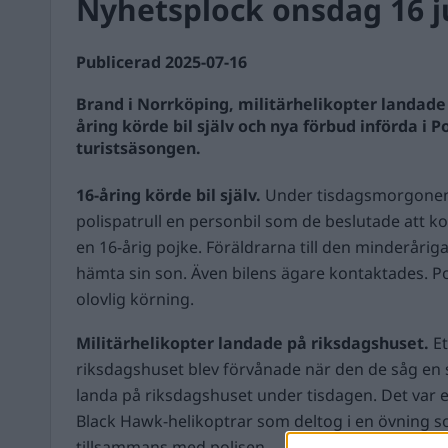
Nyhetsplock onsdag 16 ju
Publicerad 2025-07-16
Brand i Norrköping, militärhelikopter landade
åring körde bil själv och nya förbud införda i 
turistsäsongen.
16-åring körde bil själv.
Under tisdagsmorgone
polispatrull en personbil som de beslutade att kon
en 16-årig pojke. Föräldrarna till den minderårig
hämta sin son. Även bilens ägare kontaktades. Po
olovlig körning.
Militärhelikopter landade på riksdagshuset.
Et
riksdagshuset blev förvånade när den de såg en s
landa på riksdagshuset under tisdagen. Det var
Black Hawk-helikoptrar som deltog i en övning
tillsammans med polisen.