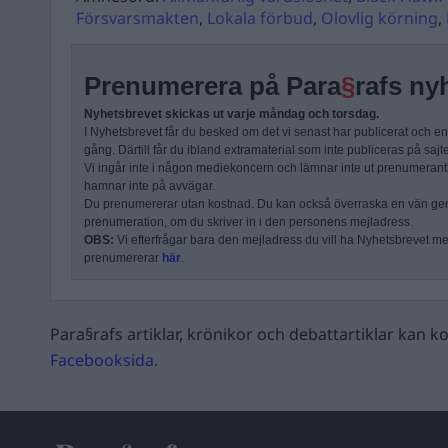
Försvarsmakten
,
Lokala förbud
,
Olovlig körning
,
Prenumerera på Para
§
rafs ny
Nyhetsbrevet skickas ut varje måndag och torsdag.
I Nyhetsbrevet får du besked om det vi senast har publicerat och e
gång. Därtill får du ibland extramaterial som inte publiceras på sajt
Vi ingår inte i någon mediekoncern och lämnar inte ut prenumerantli
hamnar inte på avvägar.
Du prenumererar utan kostnad. Du kan också överraska en vän ge
prenumeration, om du skriver in i den personens mejladress.
OBS:
Vi efterfrågar bara den mejladress du vill ha Nyhetsbrevet mejl
prenumererar
här
.
Para§rafs artiklar, krönikor och debattartiklar kan
Facebooksida
.