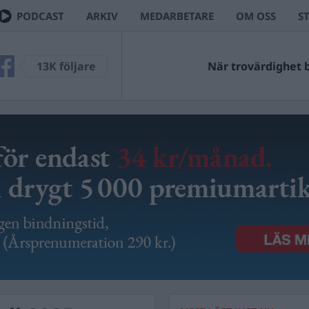
PODCAST
ARKIV
MEDARBETARE
OM OSS
S
13K följare
När trovärdighet bl