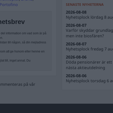
Portofino
SENASTE NYHETERNA
2026-08-08
Nyhetsplock lördag 8 au
hetsbrev
2026-08-07
Varför skyddar grundla
n del information om vad som är på
men inte biosfären?
en.
stan till någon, så din mejladress
2026-08-07
Nyhetsplock fredag 7 au
nom att ge honom eller henne en
2026-08-06
at till, inget annat. Du
Döda pensionärer är ett b
nästa aktieutdelning
2026-08-06
Nyhetsplock torsdag 6 a
 kommenteras på vår