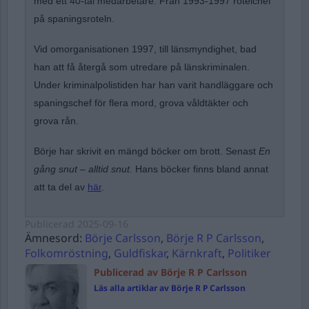
med ett 40-tal medarbetare. Från 1993-1997 rotelchef
på spaningsroteln.
Vid omorganisationen 1997, till länsmyndighet, bad
han att få återgå som utredare på länskriminalen.
Under kriminalpolistiden har han varit handläggare och
spaningschef för flera mord, grova våldtäkter och
grova rån.
Börje har skrivit en mängd böcker om brott. Senast
En
gång snut – alltid snut.
Hans böcker finns bland annat
att ta del av
här
.
Publicerad
2025-09-16
Ämnesord:
Börje Carlsson
,
Börje R P Carlsson
,
Folkomröstning
,
Guldfiskar
,
Kärnkraft
,
Politiker
Publicerad av Börje R P Carlsson
Läs alla artiklar av Börje R P Carlsson