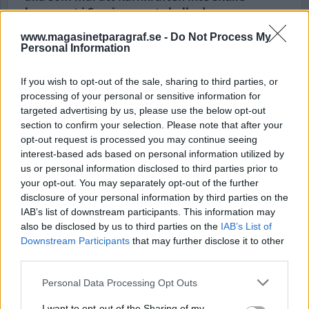
byggas ut i Sverige samt skulle de
kärnkraftverk som redan byggts läggas ner
www.magasinetparagraf.se -
Do Not Process My
inom tre olika tidsperioder men alla skulle
Personal Information
avverkas inom överskådlig tid.
If you wish to opt-out of the sale, sharing to third parties, or
Något alternativ som var för kärnkraften fanns ej
processing of your personal or sensitive information for
och av resultaten kan utläsas att det knappast
targeted advertising by us, please use the below opt-out
fan...
section to confirm your selection. Please note that after your
opt-out request is processed you may continue seeing
interest-based ads based on personal information utilized by
Börja prenumerera för att läsa detta innehåll.
us or personal information disclosed to third parties prior to
your opt-out. You may separately opt-out of the further
Starta din prenumeration
här
disclosure of your personal information by third parties on the
IAB’s list of downstream participants. This information may
Eller logga in på ditt konto nedan:
also be disclosed by us to third parties on the
IAB’s List of
Downstream Participants
that may further disclose it to other
third parties.
Personal Data Processing Opt Outs
Username or E-mail
I want to opt-out of the Sharing of my