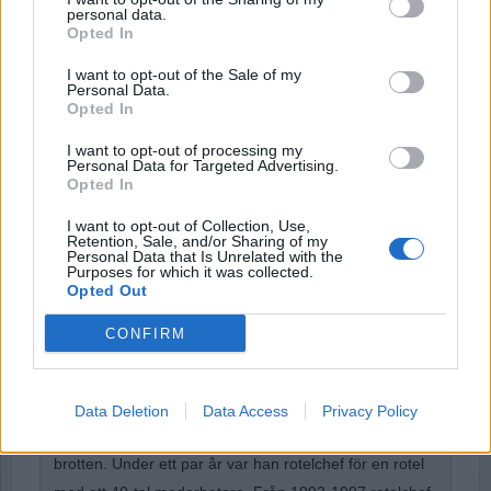
personal data.
Opted In
I want to opt-out of the Sale of my
Password
Personal Data.
Opted In
I want to opt-out of processing my
Remember Me
Personal Data for Targeted Advertising.
Opted In
I want to opt-out of Collection, Use,
Retention, Sale, and/or Sharing of my
Personal Data that Is Unrelated with the
Purposes for which it was collected.
Forgot Password
Opted Out
Stöd Para§rafs bevakning av rättssäkerheten
CONFIRM
Börje R P Carlsson
har under nästan hela sin tid inom
Data Deletion
Data Access
Privacy Policy
kriminalpolisen arbetat med företrädesvis de grövsta
brotten. Under ett par år var han rotelchef för en rotel