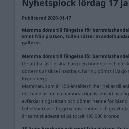
Nyhetsplock lördag 17 ja
Publicerad 2026-01-17
Mamma döms till fängelse för barnmisshandel
smet från platsen, Tullen sätter in sedelhunda
galleria.
Mamma döms till fängelse för barnmisshande
för att ha låst in sina barn i en hundbur och en s
dotterns ansikte i hästbajs, har nu dömts i Växjö 
Kronoberg.
Mamman, som är i 50-årsåldern, har nekat till an
det handlar om en hämndaktion iscensatt av någ
avfärdar tingsrätten och dömer henne för bland
frihetsberövande, grov misshandel och grovt olaga
år samt skadestånd på totalt 195 000 kronor.
15-åring krockade och smet från platsen.
En to