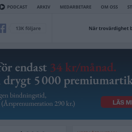
PODCAST
ARKIV
MEDARBETARE
OM OSS
S
13K följare
När trovärdighet bl