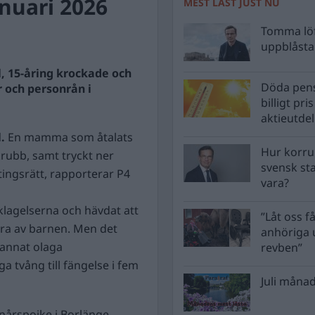
nuari 2026
MEST LÄST JUST NU
Tomma löf
uppblåsta 
, 15-åring krockade och
Döda pens
r och personrån i
billigt pri
aktieutde
l.
En mamma som åtalats
Hur korru
krubb, samt tryckt ner
svensk st
tingsrätt, rapporterar P4
vara?
klagelserna och hävdat att
”Låt oss få
ra av barnen. Men det
anhöriga u
 annat olaga
revben”
 tvång till fängelse i fem
Juli månad
nårspojke i Borlänge