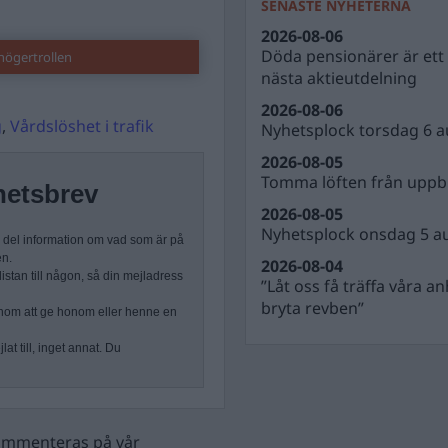
SENASTE NYHETERNA
2026-08-06
Döda pensionärer är ett b
högertrollen
nästa aktieutdelning
2026-08-06
g
,
Vårdslöshet i trafik
Nyhetsplock torsdag 6 a
2026-08-05
Tomma löften från uppbl
hetsbrev
2026-08-05
Nyhetsplock onsdag 5 a
n del information om vad som är på
en.
2026-08-04
stan till någon, så din mejladress
”Låt oss få träffa våra a
bryta revben”
nom att ge honom eller henne en
at till, inget annat. Du
 kommenteras på vår