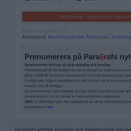
Stöd Para§raf – magasinet som hatas av 
Publicerad
2026-01-17
Ämnesord:
Barnmisshandel
,
Personrån
,
Smitnin
Prenumerera på Para
§
rafs ny
Nyhetsbrevet skickas ut varje måndag och torsdag.
I Nyhetsbrevet får du besked om det vi senast har publicerat och e
gång. Därtill får du ibland extramaterial som inte publiceras på sajt
Vi ingår inte i någon mediekoncern och lämnar inte ut prenumerantli
hamnar inte på avvägar.
Du prenumererar utan kostnad. Du kan också överraska en vän ge
prenumeration, om du skriver in i den personens mejladress.
OBS:
Vi efterfrågar bara den mejladress du vill ha Nyhetsbrevet mejl
prenumererar
här
.
Para§rafs artiklar, krönikor och debattartiklar kan