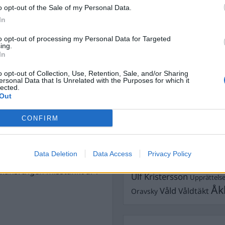
dra länder. Målet är att ha
o opt-out of the Sale of my Personal Data.
Dömda
Donald Trump
platser i hela landet för
In
Fängelse
Förhör
na-Karin Edström
Grov m
to opt-out of processing my Personal Data for Targeted
Jimmie Åkesson
Kokainmå
ing.
Kriminalvården
In
derna och Storbritannien
Kri
Lagar
Michael Pålss
o opt-out of Collection, Use, Retention, Sale, and/or Sharing
ersonal Data that Is Unrelated with the Purposes for which it
lected.
Misshandel
Moderater
 larmas polis till
Out
Mordförsök
Nilsson-Lar
, där en man i 20-
Pol
Petter Inedahl
CONFIRM
Silventoinen
Poliser
gsmän på toaletterna vid
Ricar
Rasism
cka, smycken och
Rättssäkerhet
Rättstr
Data Deletion
Data Access
Privacy Policy
ots. Visst våld har använts
Sverigedemokra
lans. Ingen misstänkt är i
Ulf Kristersson
Upprättels
Åk
Våld
Våldtäkt
Oravsky