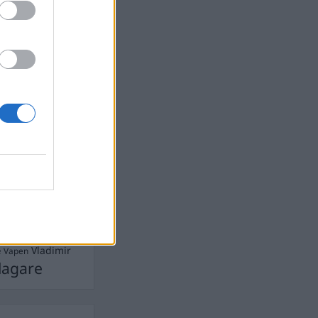
Ebba Busch
isshandel
Israel
let
stdemokraterna
on
Mord
na
ancuent
Nina
isen
d A R Nilsson
ygghet
Rån
Skjutning
terna
Ukraina
Vladimir
e
Vapen
lagare