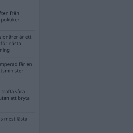
ten från
politiker
ionärer är ett
s för nästa
lning
mperad får en
atsminister
 träffa våra
tan att bryta
s mest lästa